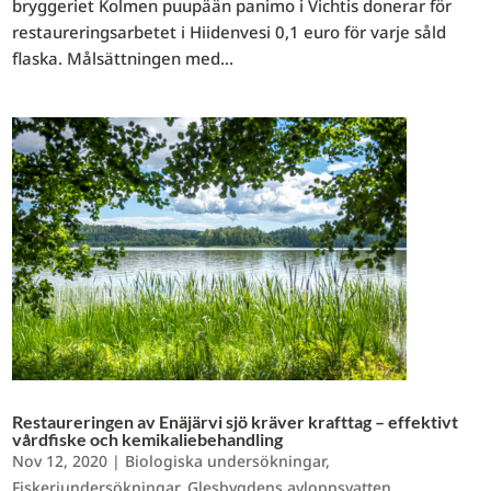
bryggeriet Kolmen puupään panimo i Vichtis donerar för
restaureringsarbetet i Hiidenvesi 0,1 euro för varje såld
flaska. Målsättningen med...
Restaureringen av Enäjärvi sjö kräver krafttag – effektivt
vårdfiske och kemikaliebehandling
Nov 12, 2020
|
Biologiska undersökningar
,
Fiskeriundersökningar
,
Glesbygdens avloppsvatten
,