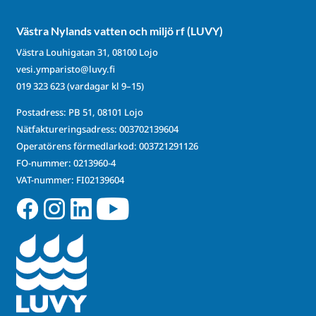
Västra Nylands vatten och miljö rf (LUVY)
Västra Louhigatan 31, 08100 Lojo
vesi.ymparisto@luvy.fi
019 323 623
(vardagar kl 9–15)
Postadress: PB 51, 08101 Lojo
Nätfaktureringsadress: 003702139604
Operatörens förmedlarkod: 003721291126
FO-nummer: 0213960-4
VAT-nummer: FI02139604