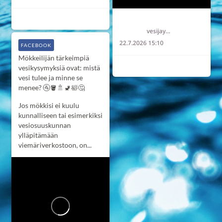
2
0
0
Länsi-Uudenmaan vesi ja ympäristö ry LUVY
vesijaymparisto
22.7.2026 15:10
FACEBOOK
Mökkeilijän tärkeimpiä
2
0
0
vesikysymyksiä ovat: mistä
vesi tulee ja minne se
menee? 🚰🪣🚿🚽🛀🤔
Jos mökkisi ei kuulu
kunnalliseen tai esimerkiksi
vesiosuuskunnan
ylläpitämään
viemäriverkostoon, on...