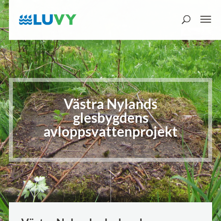
Västra Nylands
glesbygdens
avloppsvattenprojekt