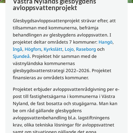
Västra Nylands glesbygdens
avloppsvattenprojekt
Glesbygdsavloppsvattenprojekt strävar efter, att
tillsamman med kommunerna, befrämja
behandlingen av glesbygdens avloppsvatten. I
projektet deltar områdets 7 kommuner:
Hangö
,
Ingå
,
Högfors
,
Kyrkslätt
,
Lojo
,
Raseborg
och
Sjundeå
. Projektet hör samman med de
västnyländska kommunernas
glesbygdsvattenstrategi 2022–2026. Projektet
finansieras av områdets kommuner.
Projektet erbjuder avloppsvattenrådgivning per e-
post till fastighetsägarna i kommunerna i Västra
Nyland, de fast bosatta och stugägarna. Man kan
be om råd gällande glesbygdens
avloppsvattenbehandling bl.a. lagstiftningens
krav, olika tekniska lösningar för avloppsvattnet
samt om situationen gällande det egna