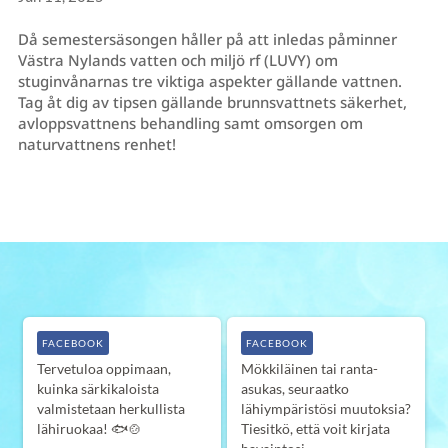
Då semestersäsongen håller på att inledas påminner
Västra Nylands vatten och miljö rf (LUVY) om
stuginvånarnas tre viktiga aspekter gällande vattnen.
Tag åt dig av tipsen gällande brunnsvattnets säkerhet,
avloppsvattnens behandling samt omsorgen om
naturvattnens renhet!
FACEBOOK
FACEBOOK
Tervetuloa oppimaan,
Mökkiläinen tai ranta-
kuinka särkikaloista
asukas, seuraatko
valmistetaan herkullista
lähiympäristösi muutoksia?
lähiruokaa! 🐟🍲
Tiesitkö, että voit kirjata