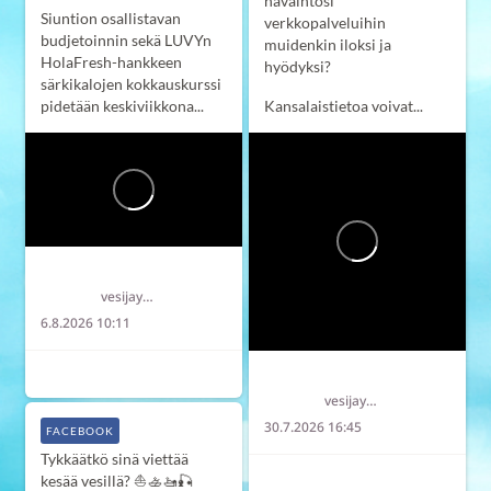
havaintosi
Siuntion osallistavan
verkkopalveluihin
budjetoinnin sekä LUVYn
muidenkin iloksi ja
HolaFresh-hankkeen
hyödyksi?
särkikalojen kokkauskurssi
pidetään keskiviikkona...
Kansalaistietoa voivat...
Länsi-Uudenmaan vesi ja ympäristö ry LUVY
vesijaymparisto
6.8.2026 10:11
7
2
0
Länsi-Uudenmaan vesi ja ympäristö ry LUVY
vesijaymparisto
30.7.2026 16:45
FACEBOOK
Tykkäätkö sinä viettää
7
0
0
kesää vesillä? ⛵️🚣‍🚤🎣