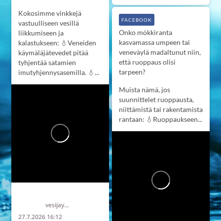
Kokosimme vinkkejä
FACEBOOK
vastuulliseen vesillä
Onko mökkiranta
liikkumiseen ja
kasvamassa umpeen tai
kalastukseen:
💧Veneiden
veneväylä madaltunut niin,
käymäläjätevedet pitää
että ruoppaus olisi
tyhjentää satamien
tarpeen?
imutyhjennysasemilla.
💧...
Muista nämä, jos
suunnittelet ruoppausta,
niittämistä tai rakentamista
rantaan:
💧Ruoppaukseen...
Länsi-Uudenmaan vesi ja ympäristö ry LUVY
vesijaymparisto
27.7.2026 16:12