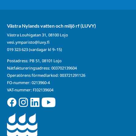
Västra Nylands vatten och miljö rf (LUVY)
Västra Louhigatan 31, 08100 Lojo
vesi.ymparisto@luvy.fi
019 323 623
(vardagar kl 9–15)
Postadress: PB 51, 08101 Lojo
Nätfaktureringsadress: 003702139604
Operatörens förmedlarkod: 003721291126
FO-nummer: 0213960-4
VAT-nummer: FI02139604