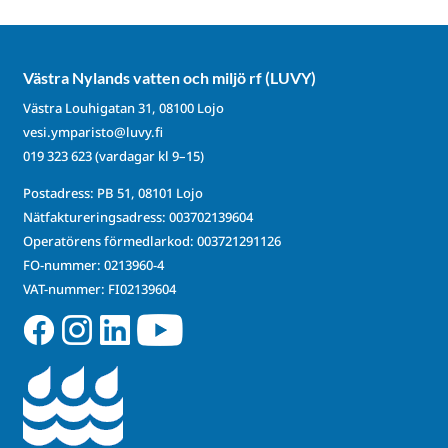
Västra Nylands vatten och miljö rf (LUVY)
Västra Louhigatan 31, 08100 Lojo
vesi.ymparisto@luvy.fi
019 323 623
(vardagar kl 9–15)
Postadress: PB 51, 08101 Lojo
Nätfaktureringsadress: 003702139604
Operatörens förmedlarkod: 003721291126
FO-nummer: 0213960-4
VAT-nummer: FI02139604