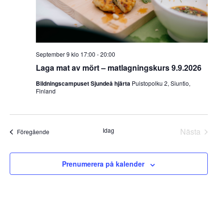
September 9 klo 17:00
-
20:00
Laga mat av mört – matlagningskurs 9.9.2026
Bildningscampuset Sjundeå hjärta
Puistopolku 2, Siuntio,
Finland
Idag
Nästa
Evenemang
Föregående
Evene
Prenumerera på kalender