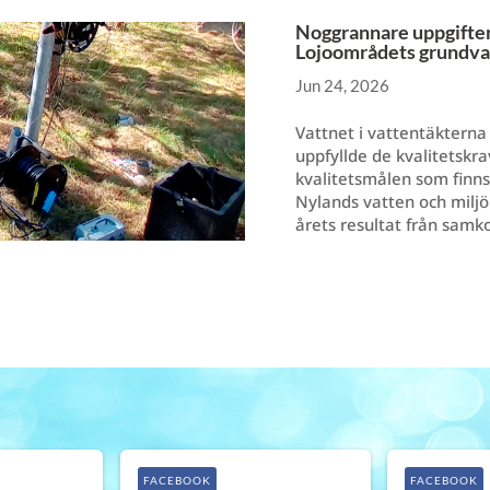
Noggrannare uppgifter 
Lojoområdets grundva
Jun 24, 2026
Vattnet i vattentäkterna 
uppfyllde de kvalitetskrav
kvalitetsmålen som finns
Nylands vatten och miljö
årets resultat från samk
FACEBOOK
FACEBOOK