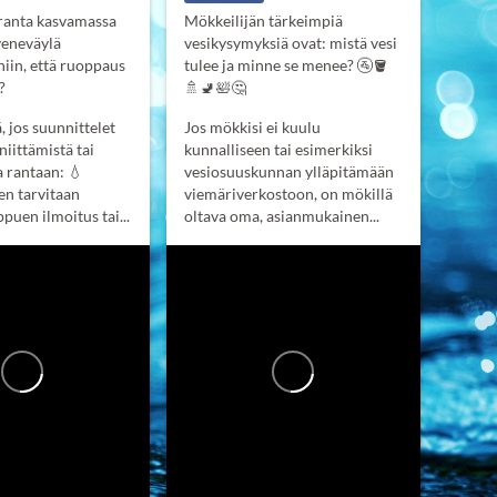
anta kasvamassa
Mökkeilijän tärkeimpiä
veneväylä
vesikysymyksiä ovat: mistä vesi
iin, että ruoppaus
tulee ja minne se menee? 🚰🪣
?
🚿🚽🛀🤔
 jos suunnittelet
Jos mökkisi ei kuulu
niittämistä tai
kunnalliseen tai esimerkiksi
a rantaan:
💧
vesiosuuskunnan ylläpitämään
n tarvitaan
viemäriverkostoon, on mökillä
puen ilmoitus tai...
oltava oma, asianmukainen...