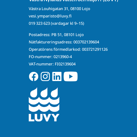
Västra Louhigatan 31, 08100 Lojo
vesi.ymparisto@luvy.fi
019 323 623
(vardagar kl 9–15)
Postadress: PB 51, 08101 Lojo
Nätfaktureringsadress: 003702139604
Operatörens förmedlarkod: 003721291126
FO-nummer: 0213960-4
VAT-nummer: FI02139604