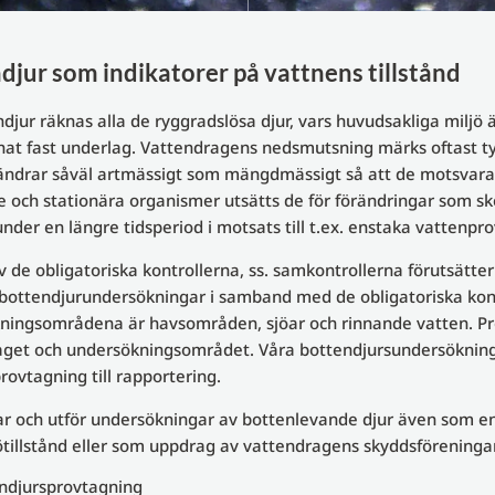
djur som indikatorer på vattnens tillstånd
endjur räknas alla de ryggradslösa djur, vars huvudsakliga miljö
at fast underlag. Vattendragens nedsmutsning märks oftast tyd
 ändrar såväl artmässigt som mängdmässigt så att de motsvarar
e och stationära organismer utsätts de för förändringar som s
 under en längre tidsperiod i motsats till t.ex. enstaka vattenpro
av de obligatoriska kontrollerna, ss. samkontrollerna förutsätte
 bottendjurundersökningar i samband med de obligatoriska kontr
ingsområdena är havsområden, sjöar och rinnande vatten. Pro
aget och undersökningsområdet. Våra bottendjursundersökning
provtagning till rapportering.
ar och utför undersökningar av bottenlevande djur även som en
tillstånd eller som uppdrag av vattendragens skyddsföreninga
ndjursprovtagning