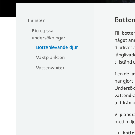
Botten
Tjänster
Biologiska
Till bott
undersökningar
något ann
Bottenlevande djur
djurlivet
långlivad
Växtplankton
tillstånd
Vattenväxter
I en del 
har gjort
Undersökn
vattendr
allt från 
Vi planer
med miljö
botte