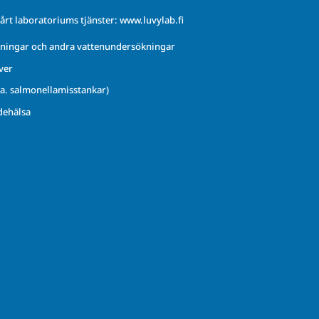
årt laboratoriums tjänster:
www.luvylab.fi
ningar och andra vattenundersökningar
ver
.a. salmonellamisstankar)
dehälsa