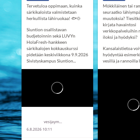
Tervetuloa oppimaan, kuinka
Mökkiläinen tai ran
särkikaloista valmistetaan
seuraatko lähiympä
herkullista lähiruokaa! 🐟🍲
muutoksia? Tiesitkö
kirjata havaintosi
Siuntion osallistavan
verkkopalveluihin
budjetoinnin sekä LUVYn
iloksi ja hyödyksi?
HolaFresh-hankkeen
särkikalojen kokkauskurssi
Kansalaistietoa voi
pidetään keskiviikkona 9.9.2026
hyödyntää esimerk
Sivistyskampus Siuntion...
vesillä ja rannoilla l
Länsi-Uudenmaan vesi ja ympäristö ry LUVY
vesijaymparisto
6.8.2026 10:11