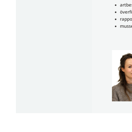
artbe
överfö
rappo
musse