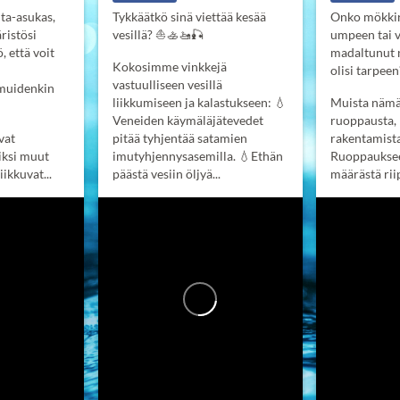
ta-asukas,
Tykkäätkö sinä viettää kesää
Onko mökkir
ristösi
vesillä? ⛵️🚣‍🚤🎣
umpeen tai 
, että voit
madaltunut n
Kokosimme vinkkejä
olisi tarpeen
vastuulliseen vesillä
 muidenkin
liikkumiseen ja kalastukseen:
💧
Muista nämä,
Veneiden käymäläjätevedet
ruoppausta, 
vat
pitää tyhjentää satamien
rakentamist
iksi muut
imutyhjennysasemilla.
💧Ethän
Ruoppauksee
iikkuvat...
päästä vesiin öljyä...
määrästä riip