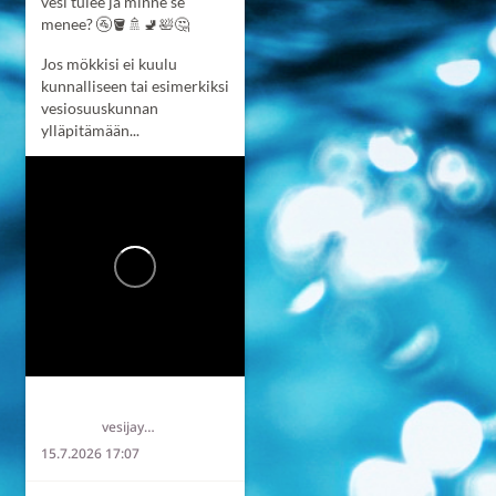
vesi tulee ja minne se
menee? 🚰🪣🚿🚽🛀🤔
Jos mökkisi ei kuulu
kunnalliseen tai esimerkiksi
vesiosuuskunnan
ylläpitämään...
Länsi-Uudenmaan vesi ja ympäristö ry LUVY
vesijaymparisto
15.7.2026 17:07