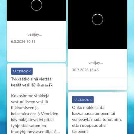
Länsi-Uudenmaan vesi ja ympäristö ry LUVY
vesijaymparisto
6.8.2026 10:11
6
2
0
Länsi-Uudenmaan vesi ja ympäristö ry LUVY
vesijaymparisto
30.7.2026 16:45
FACEBOOK
Tykkäätkö sinä viettää
7
0
0
kesää vesillä? ⛵️🚣‍🚤🎣
Kokosimme vinkkejä
FACEBOOK
vastuulliseen vesillä
Onko mökkiranta
liikkumiseen ja
kasvamassa umpeen tai
kalastukseen:
💧Veneiden
veneväylä madaltunut niin,
käymäläjätevedet pitää
että ruoppaus olisi
tyhjentää satamien
tarpeen?
imutyhjennysasemilla.
💧...