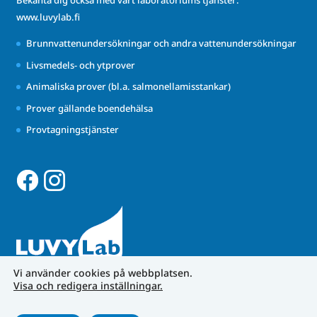
Bekanta dig också med vårt laboratoriums tjänster:
www.luvylab.fi
Brunnvattenundersökningar och andra vattenundersökningar
Livsmedels- och ytprover
Animaliska prover (bl.a. salmonellamisstankar)
Prover gällande boendehälsa
Provtagningstjänster
Vi använder cookies på webbplatsen.
Visa och redigera inställningar.