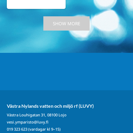
5
1
0
SHOW MORE
Västra Nylands vatten och miljö rf (LUVY)
Västra Louhigatan 31, 08100 Lojo
vesi.ymparisto@luvy.fi
019 323 623
(vardagar kl 9–15)