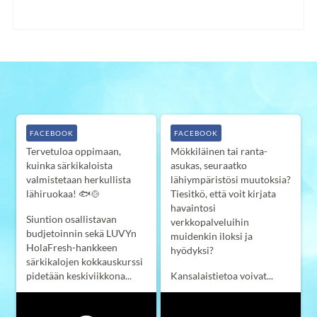
FACEBOOK
FACEBOOK
Tervetuloa oppimaan,
Mökkiläinen tai ranta-
kuinka särkikaloista
asukas, seuraatko
valmistetaan herkullista
lähiympäristösi muutoksia?
lähiruokaa! 🐟🍲
Tiesitkö, että voit kirjata
havaintosi
Siuntion osallistavan
verkkopalveluihin
budjetoinnin sekä LUVYn
muidenkin iloksi ja
HolaFresh-hankkeen
hyödyksi?
särkikalojen kokkauskurssi
pidetään keskiviikkona...
Kansalaistietoa voivat...