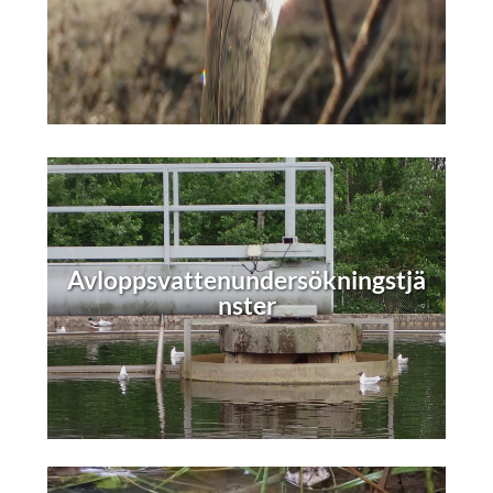
Avloppsvattenundersökningstjä
nster