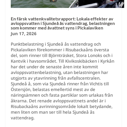
En färsk vattenkvalitetsrapport: Lokala effekter av
avloppsvatten i Sjundeå ås vattendrag, belastningen
som kommer med åvattnet syns i Pickalaviken
Jun 17, 2026
Punktbelastning i Sjundeå ås vattendrag och
Pickalaviken förekommer i Risubackaåns översta
del, som rinner till Björnträsket, Stora Lonoks och i
Kantvik i havsområdet. Till Kivikoskibäcken i Kyrkån
har det under de senaste åren inte kommit
avloppsvattenbelastning, utan belastningen har
utgjorts av ytavrinning från avfallscentralen.
Sjundeå å, som via Sjundeå rinner från Vichtis till
Östersjön, belastas emellertid mest av de
näringsämnen och fasta partiklar som urlakas från
åkrarna. Det renade avloppsvattnets andel är i
Risubackaåns avrinningsområde lokalt betydande,
men liten om man ser till hela Sjundeå ås
vattendrag.