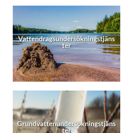
Vattendragsundersökningstjäns
ter
Grundvattenundersökningstjäns
ter