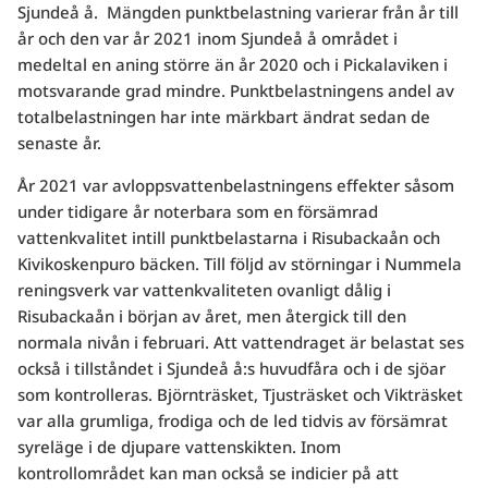
Sjundeå å. Mängden punktbelastning varierar från år till
år och den var år 2021 inom Sjundeå å området i
medeltal en aning större än år 2020 och i Pickalaviken i
motsvarande grad mindre. Punktbelastningens andel av
totalbelastningen har inte märkbart ändrat sedan de
senaste år.
År 2021 var avloppsvattenbelastningens effekter såsom
under tidigare år noterbara som en försämrad
vattenkvalitet intill punktbelastarna i Risubackaån och
Kivikoskenpuro bäcken. Till följd av störningar i Nummela
reningsverk var vattenkvaliteten ovanligt dålig i
Risubackaån i början av året, men återgick till den
normala nivån i februari. Att vattendraget är belastat ses
också i tillståndet i Sjundeå å:s huvudfåra och i de sjöar
som kontrolleras. Björnträsket, Tjusträsket och Vikträsket
var alla grumliga, frodiga och de led tidvis av försämrat
syreläge i de djupare vattenskikten. Inom
kontrollområdet kan man också se indicier på att