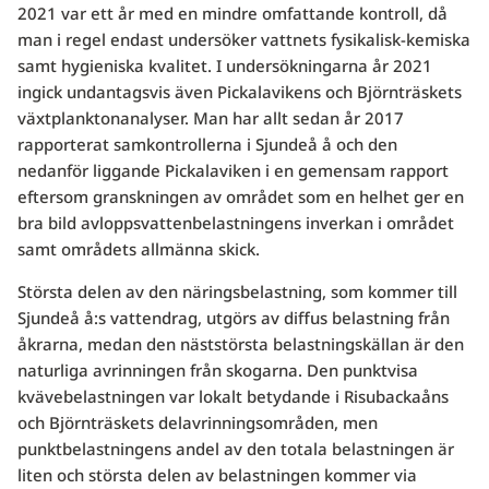
2021 var ett år med en mindre omfattande kontroll, då
man i regel endast undersöker vattnets fysikalisk-kemiska
samt hygieniska kvalitet. I undersökningarna år 2021
ingick undantagsvis även Pickalavikens och Björnträskets
växtplanktonanalyser. Man har allt sedan år 2017
rapporterat samkontrollerna i Sjundeå å och den
nedanför liggande Pickalaviken i en gemensam rapport
eftersom granskningen av området som en helhet ger en
bra bild avloppsvattenbelastningens inverkan i området
samt områdets allmänna skick.
Största delen av den näringsbelastning, som kommer till
Sjundeå å:s vattendrag, utgörs av diffus belastning från
åkrarna, medan den näststörsta belastningskällan är den
naturliga avrinningen från skogarna. Den punktvisa
kvävebelastningen var lokalt betydande i Risubackaåns
och Björnträskets delavrinningsområden, men
punktbelastningens andel av den totala belastningen är
liten och största delen av belastningen kommer via