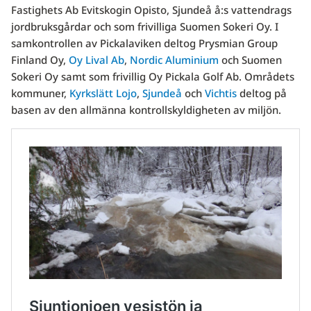
Fastighets Ab Evitskogin Opisto, Sjundeå å:s vattendrags
jordbruksgårdar och som frivilliga Suomen Sokeri Oy. I
samkontrollen av Pickalaviken deltog Prysmian Group
Finland Oy,
Oy Lival Ab
,
Nordic Aluminium
och Suomen
Sokeri Oy samt som frivillig Oy Pickala Golf Ab. Områdets
kommuner,
Kyrkslätt
Lojo
,
Sjundeå
och
Vichtis
deltog på
basen av den allmänna kontrollskyldigheten av miljön.