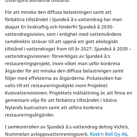
Östersjöns allmänna tillstånd.
För att minska den diffusa belastningen samt att
förbättra tillståndet i Sjundeå å:s vattendrag har man
skapat En livskraftig och hinderfri Sjundeå å 2030-
vattendragsvision, som i enlighet med vattenvårdens
ramdirektiv strävar till att uppnå ett gott ekologiskt
tillstånd i vattendraget fram till år 2027. Sjundeå å 2030 –
vattendragsvisionen förverkligas av Sjundeå å:s
restaureringsprojekt, inom vilket man utför konkreta
åtgärder för att minska den diffusa belastningen samt
följer med effekterna av åtgärderna. Pickalaviken har
valts till ett restaureringsobjekt inom Projektet
Kustvattenvisionen. Projektets målsättning är, att finna en
gemensam vilja för att förbättra tillståndet i Västra
Nylands kustvatten samt att utföra konkreta
restaureringsåtgärder.
I samkontrollen av Sjundeå å:s vattendrag deltog Vichtis,
Nummelan avloppsvattenreningsverk,
Rosk’n Roll Oy Ab
,