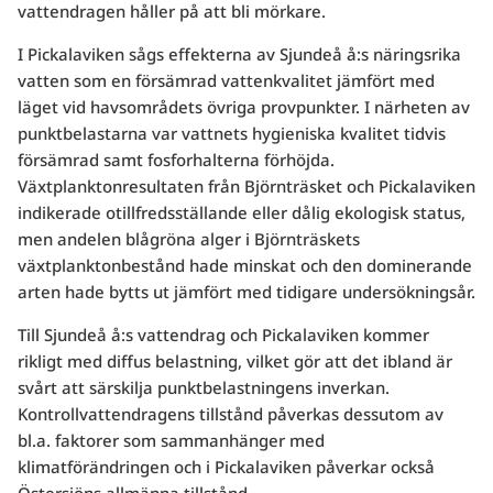
vattendragen håller på att bli mörkare.
I Pickalaviken sågs effekterna av Sjundeå å:s näringsrika
vatten som en försämrad vattenkvalitet jämfört med
läget vid havsområdets övriga provpunkter. I närheten av
punktbelastarna var vattnets hygieniska kvalitet tidvis
försämrad samt fosforhalterna förhöjda.
Växtplanktonresultaten från Björnträsket och Pickalaviken
indikerade otillfredsställande eller dålig ekologisk status,
men andelen blågröna alger i Björnträskets
växtplanktonbestånd hade minskat och den dominerande
arten hade bytts ut jämfört med tidigare undersökningsår.
Till Sjundeå å:s vattendrag och Pickalaviken kommer
rikligt med diffus belastning, vilket gör att det ibland är
svårt att särskilja punktbelastningens inverkan.
Kontrollvattendragens tillstånd påverkas dessutom av
bl.a. faktorer som sammanhänger med
klimatförändringen och i Pickalaviken påverkar också