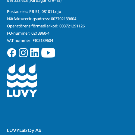
019 323 623
(vardagar kl 9–15)
Postadress: PB 51, 08101 Lojo
Nätfaktureringsadress: 003702139604
Operatörens förmedlarkod: 003721291126
FO-nummer: 0213960-4
VAT-nummer: FI02139604
LUVYLab Oy Ab