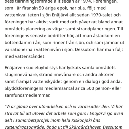
dess tillrinningsområde allt sedan år 1974. Föreningen,
som i år firar sin 50 åriga epok, har bl.a. följt med
vattenkvaliteten i sjön Enäjärvi allt sedan 1970-talet och
föreningen har aktivt varit med och påverkat bland annat
områdets planering av vägar samt strandplaneringen. Till
föreningens senaste bedrifter hör, att man åstadkom en
bottendamm i ån, som rinner från sjön, och som jämnar ut
variationerna i vattennivån i sjön. Dessutom har man följt
med vattenståndet.
Enäjärven suojeluyhdistys har lyckats samla områdets
stuginnevånare, strandinnevånare och andra aktörer
samt främjat vattenskyddet genom en dialog i god anda.
Skyddsföreningens medlemsantal är ca 500 person- eller
samfundsmedlemmar.
“Vi är glada över utmärkelsen och vi värdesätter den. Vi har
strävat till att utöver det arbete som görs i Enäjärvi sjö även
delt i samarbetsprojek inom hela Kiskonjoki åns
vattendragsområde, ända ut till Skärgårdshavet. Dessutom