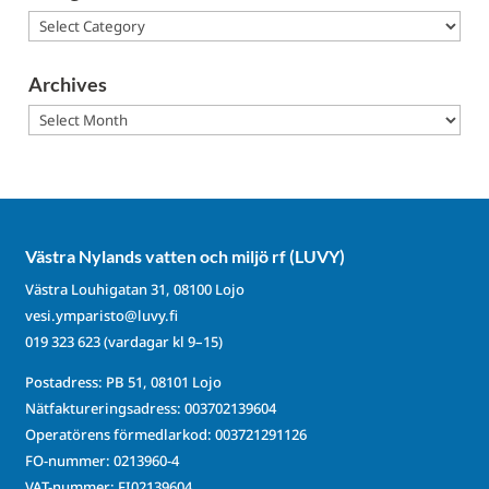
Categories
Archives
Archives
Västra Nylands vatten och miljö rf (LUVY)
Västra Louhigatan 31, 08100 Lojo
vesi.ymparisto@luvy.fi
019 323 623
(vardagar kl 9–15)
Postadress: PB 51, 08101 Lojo
Nätfaktureringsadress: 003702139604
Operatörens förmedlarkod: 003721291126
FO-nummer: 0213960-4
VAT-nummer: FI02139604