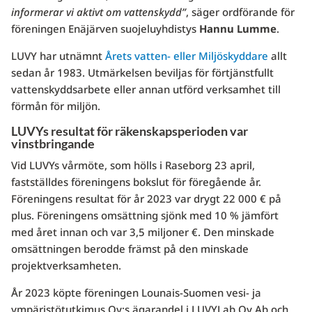
informerar vi aktivt om vattenskydd”
, säger ordförande för
föreningen Enäjärven suojeluyhdistys
Hannu Lumme
.
LUVY har utnämnt
Årets vatten- eller Miljöskyddare
allt
sedan år 1983. Utmärkelsen beviljas för förtjänstfullt
vattenskyddsarbete eller annan utförd verksamhet till
förmån för miljön.
LUVYs resultat för räkenskapsperioden var
vinstbringande
Vid LUVYs vårmöte, som hölls i Raseborg 23 april,
fastställdes föreningens bokslut för föregående år.
Föreningens resultat för år 2023 var drygt 22 000 € på
plus. Föreningens omsättning sjönk med 10 % jämfört
med året innan och var 3,5 miljoner €. Den minskade
omsättningen berodde främst på den minskade
projektverksamheten.
År 2023 köpte föreningen Lounais-Suomen vesi- ja
ympäristötutkimus Oy:s ägarandel i LUVYLab Oy Ab och