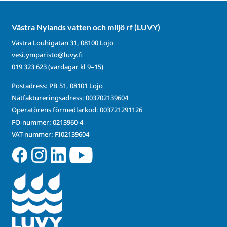
Västra Nylands vatten och miljö rf (LUVY)
Västra Louhigatan 31, 08100 Lojo
vesi.ymparisto@luvy.fi
019 323 623
(vardagar kl 9–15)
Postadress: PB 51, 08101 Lojo
Nätfaktureringsadress: 003702139604
Operatörens förmedlarkod: 003721291126
FO-nummer: 0213960-4
VAT-nummer: FI02139604