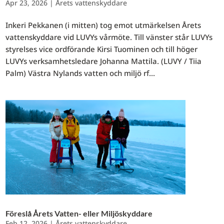
Apr 23, 2026
|
Årets vattenskyddare
Inkeri Pekkanen (i mitten) tog emot utmärkelsen Årets
vattenskyddare vid LUVYs vårmöte. Till vänster står LUVYs
styrelses vice ordförande Kirsi Tuominen och till höger
LUVYs verksamhetsledare Johanna Mattila. (LUVY / Tiia
Palm) Västra Nylands vatten och miljö rf...
Föreslå Årets Vatten- eller Miljöskyddare
Feb 12, 2026
|
Årets vattenskyddare