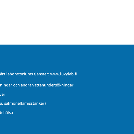
årt laboratoriums tjänster:
www.luvylab.fi
ningar och andra vattenundersökningar
ver
.a. salmonellamisstankar)
dehälsa