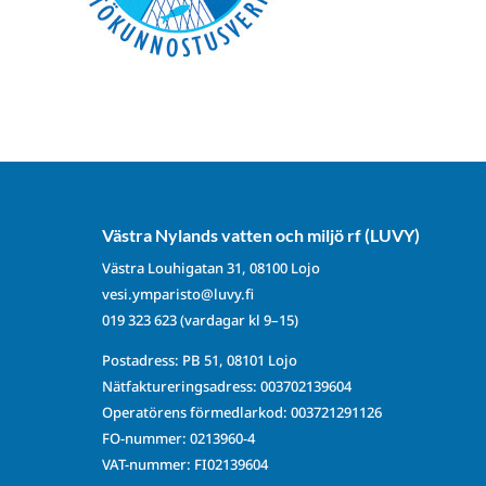
Västra Nylands vatten och miljö rf (LUVY)
Västra Louhigatan 31, 08100 Lojo
vesi.ymparisto@luvy.fi
019 323 623
(vardagar kl 9–15)
Postadress: PB 51, 08101 Lojo
Nätfaktureringsadress: 003702139604
Operatörens förmedlarkod: 003721291126
FO-nummer: 0213960-4
VAT-nummer: FI02139604