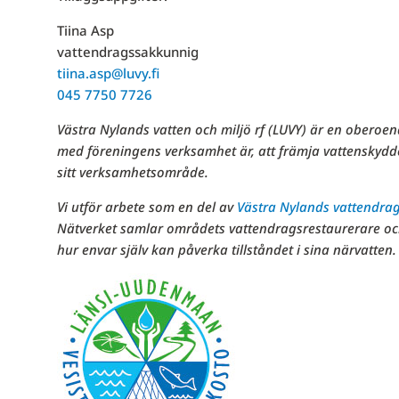
Tiina Asp
vattendragssakkunnig
tiina.asp@luvy.fi
045 7750 7726
Västra Nylands vatten och miljö rf (LUVY) är en oberoe
med föreningens verksamhet är, att främja vattensky
sitt verksamhetsområde.
Vi utför arbete som en del av
Västra Nylands vattendra
Nätverket samlar områdets vattendragsrestaurerare oc
hur envar själv kan påverka tillståndet i sina närvatten.