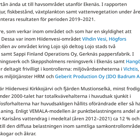
artån ända ut till havsområdet utanför Ekenäs. I rapporten
djur, fiskbestånd, växtplankton samt vattenvegetation under år
enteras resultaten för perioden 2019–2021.
e, som verkar inom området och som har en skyldighet att
. Dessa var inom Hiidenvesi-området
Vihdin Vesi
,
Högfor
s
len av området kring Lojo sjö deltog Lojo stads två
samt Sappi Finland Operations Oy, Gerknäs pappersfabrik. I
ningsverk och Skeppsholmens reningsverk i Ekenäs samt
Hang
 deltagit frivilligt i kontrollerna: miljövårdsenheterna i
Vichtis
,
s miljötjänster HRM och
Geberit Production Oy (IDO Badrum A
Hiidenvesi Kirkkojärvi och fjärden Mustionselkä, minst frodig
der 2000-talet har totalkvävehalterna i huvudsak sjunkit i
osforhalterna har huvudsakligen hållits oförändrade eller så h
en aning. Enligt VEMALA-modellen är punktbelastningens andel a
av Karisåns vattendrag i medeltal (åren 2012–2021) ca 12 % och
ill den diffusa belastningen inom samtliga samkontrollområd
skogar och åkrar.