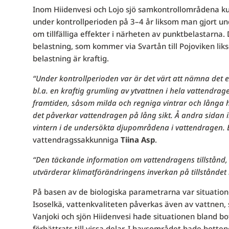
Inom Hiidenvesi och Lojo sjö samkontrollområdena ku
under kontrollperioden på 3–4 år liksom man gjort u
om tillfälliga effekter i närheten av punktbelastarna. 
belastning, som kommer via Svartån till Pojoviken li
belastning är kraftig.
“Under kontrollperioden var är det värt att nämna det e
bl.a. en kraftig grumling av ytvattnen i hela vattendrage
framtiden, såsom milda och regniga vintrar och långa 
det påverkar vattendragen på lång sikt. Å andra sidan in
vintern i de undersökta djupområdena i vattendragen. 
vattendragssakkunniga
Tiina Asp
.
“Den täckande information om vattendragens tillstånd
utvärderar klimatförändringens inverkan på tillståndet
På basen av de biologiska parametrarna var situation
Isoselkä, vattenkvaliteten påverkas även av vattne
Vanjoki och sjön Hiidenvesi hade situationen bland bot
förbättrats till vissa delar. I havsområdet hade bott