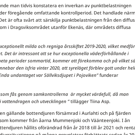
nde man tidvis konstatera en inverkan av punktbelastningen
nder föregående omfattande kontrollperiod. Det handlade när
Det är ofta svårt att särskilja punktbelastningen från den diffu
ksom i Dragsviksområdet utanför Ekenäs, där områdets diffusa
xceptionellt milda och regniga årsskiftet 2019-2020, vilket medfö
t. Det är intressant att se hur exceptionella väderförhållande i
heta perioder sommartid, kommer att förekomma och på vilket sä
nebar den isfria vinter 2020, att syreläget förblev gott under hel
Enda undantaget var Sällviksdjupet i Pojoviken”
funderar
, som fås genom samkontrollerna är mycket värdefull, då man
 i vattendragen och utvecklingen ”
tillägger Tiina Asp.
en gällande bottendjuren försämrad i Aurlahti och på fjärden
n, som kommer från åarna Mummenjoki och Väänteenjoki. I ån
tendjuren hållits oförändrad från år 2018 till år 2021 och rent
endjurssituationen på många provplatser förbättrats sedan år 20