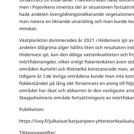
men i Pojovikens innersta del är situationen fortsät
hade andelen övergödningsindikerande vegetationen ö
man notera en liknande utveckling och man kunde kon
minskat.
Växtplankton dominerades år 2021 i Hiidenvesi sjö av b
andelen blågröna alger hållits liten och resultaten i
Hiidenvesi sjö, kan den dåliga vattenkvaliteten och fr
mörtfiskmängder, vilket enligt fiskerienkäten även st
områden Aurlahti och Ristiselkä konstaterade man, a
tidigare år. I de övriga områdena kunde man inte kons
fiskbeståndet på lång sikt försämrats en aning till f
området har ökat och abborren är den vanligaste arte
Skeppsholmens område fortsättningsvis av mörtfiskar, v
Publikation:
https://luvy.fi/julkaisut/karjaanjoen-yhteistarkkailu
Tilläggsuppgifter: