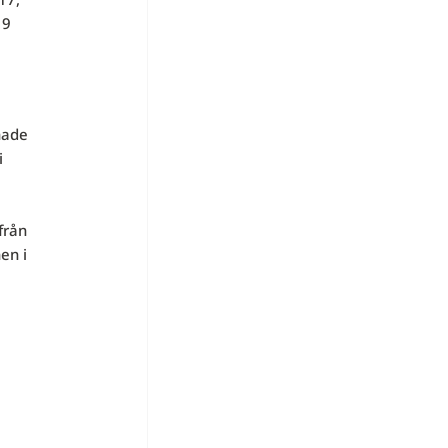
19
hade
i
från
en i