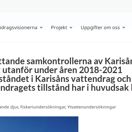
ndragsvisionerna
Projekt
Uppgifter om oss
ttande samkontrollerna av Kariså
 utanför under åren 2018-2021
lståndet i Karisåns vattendrag och
dragets tillstånd har i huvudsak h
ande djur
,
Fiskeriundersökningar
,
Ytvattenundersökningar