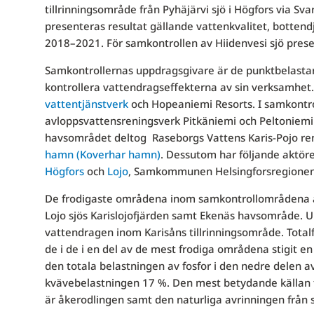
tillrinningsområde från Pyhäjärvi sjö i Högfors via Sv
presenteras resultat gällande vattenkvalitet, botten
2018–2021. För samkontrollen av Hiidenvesi sjö pres
Samkontrollernas uppdragsgivare är de punktbelastar
kontrollera vattendragseffekterna av sin verksamhet
vattentjänstverk
och Hopeaniemi Resorts. I samkontrol
avloppsvattensreningsverk Pitkäniemi och Peltoniemi 
havsområdet deltog Raseborgs Vattens Karis-Pojo re
hamn (Koverhar hamn)
. Dessutom har följande aktörer
Högfors
och
Lojo
, Samkommunen Helsingforsregionen
De frodigaste områdena inom samkontrollområdena är 
Lojo sjös Karislojofjärden samt Ekenäs havsområde. Un
vattendragen inom Karisåns tillrinningsområde. Totalf
de i de i en del av de mest frodiga områdena stigit 
den totala belastningen av fosfor i den nedre delen 
kvävebelastningen 17 %. Den mest betydande källan t
är åkerodlingen samt den naturliga avrinningen från 