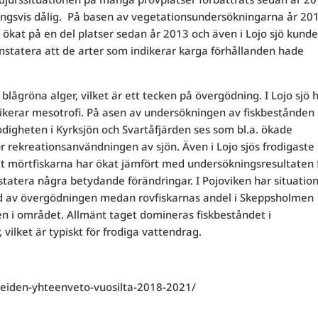
tningsvis dålig. På basen av vegetationsundersökningarna år 20
kat på en del platser sedan år 2013 och även i Lojo sjö kunde
statera att de arter som indikerar karga förhållanden hade
lågröna alger, vilket är ett tecken på övergödning. I Lojo sjö 
ndikerar mesotrofi. På asen av undersökningen av fiskbestånden 
odigheten i Kyrksjön och Svartåfjärden ses som bl.a. ökade
ör rekreationsanvändningen av sjön. Även i Lojo sjös frodigaste
tt mörtfiskarna har ökat jämfört med undersökningsresultaten 
tatera några betydande förändringar. I Pojoviken har situation
öljd av övergödningen medan rovfiskarnas andel i Skeppsholmen
n i området. Allmänt taget domineras fiskbeståndet i
ilket är typiskt för frodiga vattendrag.
alueiden-yhteenveto-vuosilta-2018-2021/