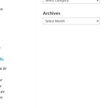
en
Archives
Archives
ö
b)
.
a är
ar
v
 av
en