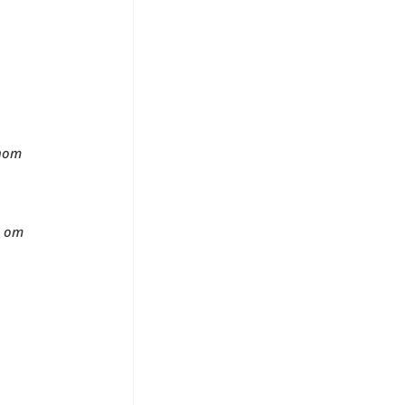
inom
n om