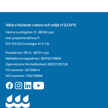
Västra Nylands vatten och miljö rf (LUVY)
Västra Louhigatan 31, 08100 Lojo
vesi.ymparisto@luvy.fi
019 323 623
(vardagar kl 9–15)
Postadress: PB 51, 08101 Lojo
Nätfaktureringsadress: 003702139604
Operatörens förmedlarkod: 003721291126
FO-nummer: 0213960-4
VAT-nummer: FI02139604