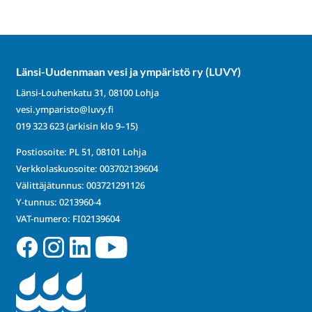
Länsi-Uudenmaan vesi ja ympäristö ry (LUVY)
Länsi-Louhenkatu 31, 08100 Lohja
vesi.ymparisto@luvy.fi
019 323 623
(arkisin klo 9–15)
Postiosoite: PL 51, 08101 Lohja
Verkkolaskuosoite: 003702139604
Välittäjätunnus: 003721291126
Y-tunnus: 0213960-4
VAT-numero: FI02139604