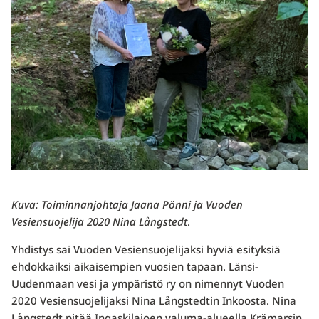
Kuva: Toiminnanjohtaja Jaana Pönni ja Vuoden
Vesiensuojelija 2020
Nina Långstedt
.
Yhdistys sai Vuoden Vesiensuojelijaksi hyviä esityksiä
ehdokkaiksi aikaisempien vuosien tapaan. Länsi-
Uudenmaan vesi ja ympäristö ry on nimennyt Vuoden
2020 Vesiensuojelijaksi Nina Långstedtin Inkoosta. Nina
Långstedt pitää Ingaskilajoen valuma-alueella Krämarsin