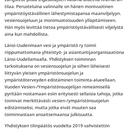
tilaa. Perusteluina valinnalle on hänen monivuotinen
ympäristöystävällinen lähestymistapansa maanviljelyyn.
vesiensuojeluun ja monimuotoisuuden ylläpitämiseen.
Hän myös levittää tietoa ympäristöystävällisesti viljelystä
aina kun mahdollista.
Länsi-Uudenmaan vesi ja ympäristö ry toimii
riippumattomana yhteistyö- ja asiantuntijaorganisaationa
Länsi-Uudellamaalla. Yhdistyksen toiminnan
tarkoituksena on vesiensuojelun ja siihen läheisesti
liittyvän yleisen ympäristönsuojelun ja
ympäristöterveyden edistäminen toiminta-alueellaan.
Vuoden Vesien-/Ympäristönsuojelijan nimeämisellä
pyritään nostamaan esiin erityisesti sellaisia tahoja, jotka
toimivat merkittävästi vesien-/ympäristönsuojelun
edistämiseksi, mutta jotka eivät muuten saa
toiminnastaan ansaitsemaansa julkisuutta.
Yhdistyksen tilinpäätös vuodelta 2019 vahvistettiin