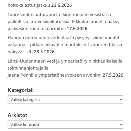
hoitokalastus jatkuu
23.6.2026
Tuore vedenlaaturaportti: Siuntionjoen vesistössä
paikallisia jätevesivaikutuksia, Pikkalanlahdella näkyy
jokivesien tuoma kuormitus
17.6.2026
Hangon merialueen vedenlaatu pysynyt viime vuodet
vakaana – pitkän aikavälin muutokset Itämeren tilassa
näkyvät silti
28.5.2026
Länsi-Uudenmaan vesi ja ympäristö ry:n pitkäaikaiselle
toiminnanjohtajalle
Jaana Pönnille ympäristöneuvoksen arvonimi
27.5.2026
Kategoriat
Kategoriat
Arkistot
Arkistot