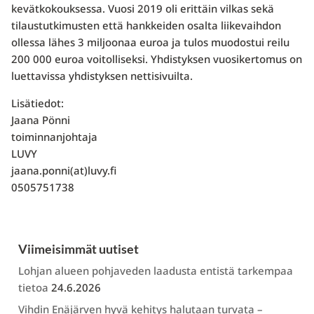
kevätkokouksessa. Vuosi 2019 oli erittäin vilkas sekä
tilaustutkimusten että hankkeiden osalta liikevaihdon
ollessa lähes 3 miljoonaa euroa ja tulos muodostui reilu
200 000 euroa voitolliseksi. Yhdistyksen vuosikertomus on
luettavissa yhdistyksen nettisivuilta.
Lisätiedot:
Jaana Pönni
toiminnanjohtaja
LUVY
jaana.ponni(at)luvy.fi
0505751738
Viimeisimmät uutiset
Lohjan alueen pohjaveden laadusta entistä tarkempaa
tietoa
24.6.2026
Vihdin Enäjärven hyvä kehitys halutaan turvata –