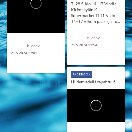
Ti 28.5. klo 14–17 Vihdin
Kirkonkylän K-
Supermarket
Ti 11.6. klo
14–17 Vihdin pääkirjasto...
Hiidenvesi
hiidenvesi
Hiidenvesi
21.5.2024 11:54
hiidenvesi
21.5.2024 17:01
3
0
0
6
2
0
FACEBOOK
Hiidenvedellä tapahtuu!
Hiidenvesi