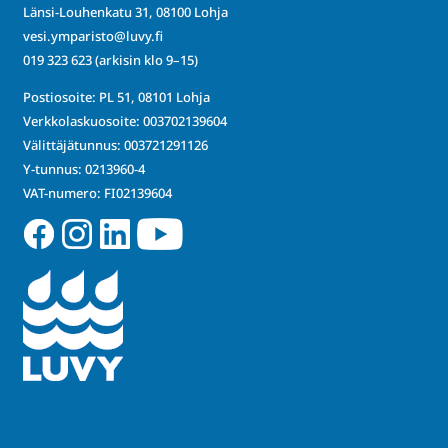
Länsi-Louhenkatu 31, 08100 Lohja
vesi.ymparisto@luvy.fi
019 323 623
(arkisin klo 9–15)
Postiosoite: PL 51, 08101 Lohja
Verkkolaskuosoite: 003702139604
Välittäjätunnus: 003721291126
Y-tunnus: 0213960-4
VAT-numero: FI02139604