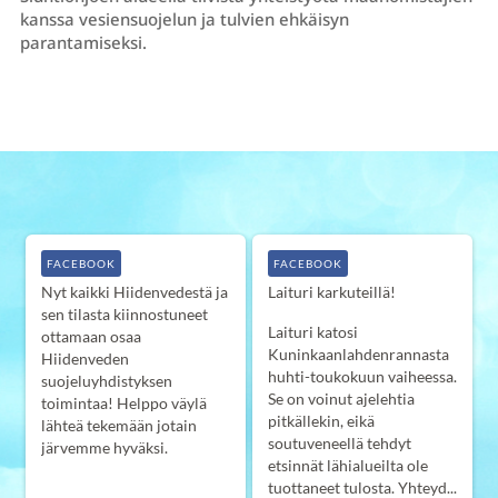
kanssa vesiensuojelun ja tulvien ehkäisyn
parantamiseksi.
FACEBOOK
FACEBOOK
Nyt kaikki Hiidenvedestä ja
Laituri karkuteillä!
sen tilasta kiinnostuneet
Laituri katosi
ottamaan osaa
Kuninkaanlahdenrannasta
Hiidenveden
huhti-toukokuun vaiheessa.
suojeluyhdistyksen
Se on voinut ajelehtia
toimintaa! Helppo väylä
pitkällekin, eikä
lähteä tekemään jotain
soutuveneellä tehdyt
järvemme hyväksi.
etsinnät lähialueilta ole
Hiidenvesi
tuottaneet tulosta.
Yhteyd...