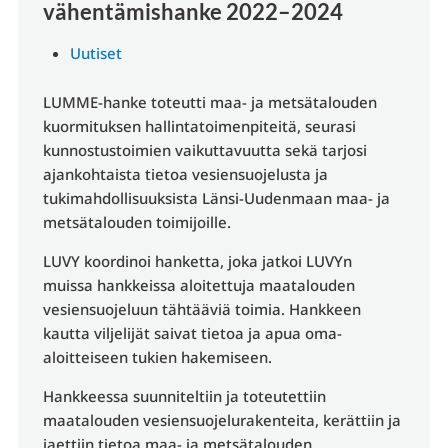
vähentämishanke 2022–2024
Uutiset
LUMME-hanke toteutti maa- ja metsätalouden
kuormituksen hallintatoimenpiteitä, seurasi
kunnostustoimien vaikuttavuutta sekä tarjosi
ajankohtaista tietoa vesiensuojelusta ja
tukimahdollisuuksista Länsi-Uudenmaan maa- ja
metsätalouden toimijoille.
LUVY koordinoi hanketta, joka jatkoi LUVYn
muissa hankkeissa aloitettuja maatalouden
vesiensuojeluun tähtääviä toimia. Hankkeen
kautta viljelijät saivat tietoa ja apua oma-
aloitteiseen tukien hakemiseen.
Hankkeessa suunniteltiin ja toteutettiin
maatalouden vesiensuojelurakenteita, kerättiin ja
jaettiin tietoa maa- ja metsätalouden