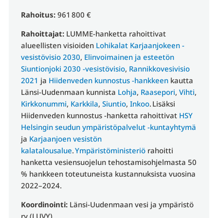
Rahoitus:
961 800 €
Rahoittajat:
LUMME-hanketta rahoittivat
alueellisten visioiden
Lohikalat Karjaanjokeen -
vesistövisio 2030
,
Elinvoimainen ja esteetön
Siuntionjoki 2030 -vesistövisio
,
Rannikkovesivisio
2021
ja
Hiidenveden kunnostus -hankkeen
kautta
Länsi-Uudenmaan kunnista
Lohja
,
Raasepori
,
Vihti
,
Kirkkonummi
,
Karkkila
,
Siuntio
,
Inkoo
. Lisäksi
Hiidenveden kunnostus -hanketta rahoittivat
HSY
Helsingin seudun ympäristöpalvelut -kuntayhtymä
ja
Karjaanjoen vesistön
kalatalousalue
.
Ympäristöministeriö
rahoitti
hanketta vesiensuojelun tehostamisohjelmasta 50
% hankkeen toteutuneista kustannuksista vuosina
2022–2024.
Koordinointi:
Länsi-Uudenmaan vesi ja ympäristö
ry (LUVY)