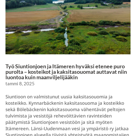
Työ Siuntionjoen ja Itämeren hyväksi etenee puro
purolta – kosteikot ja kaksitasouomat auttavat niin
luontoa kuin maanviljelijääkin
tammi 8, 2025
Siuntioon on valmistunut uusia kaksitasouomia ja
kosteikko. Kynnarbäckenin kaksitasouoma ja kosteikko
sekä Bölebäckenin kaksitasouoma vähentävät peltojen
tulvimista ja vesistöjä rehevöittävien ravinteiden
päätymistä Siuntionjoen vesistöön ja sitä myöten
Itämereen. Länsi-Uudenmaan vesi ja ympäristö ry jatkaa
Siuntionjoen alueella tiivistä yhteistyötä maanomistajien