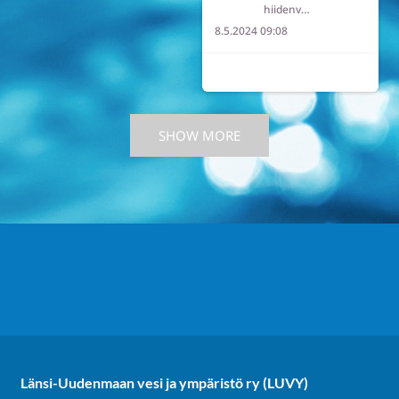
hiidenvesi
8.5.2024 09:08
4
0
0
SHOW MORE
Länsi-Uudenmaan vesi ja ympäristö ry (LUVY)