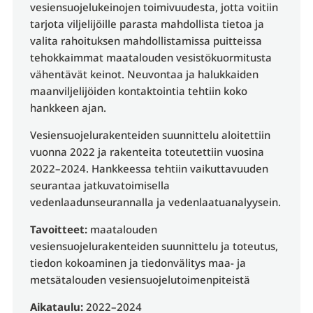
vesiensuojelukeinojen toimivuudesta, jotta voitiin
tarjota viljelijöille parasta mahdollista tietoa ja
valita rahoituksen mahdollistamissa puitteissa
tehokkaimmat maatalouden vesistökuormitusta
vähentävät keinot. Neuvontaa ja halukkaiden
maanviljelijöiden kontaktointia tehtiin koko
hankkeen ajan.
Vesiensuojelurakenteiden suunnittelu aloitettiin
vuonna 2022 ja rakenteita toteutettiin vuosina
2022–2024. Hankkeessa tehtiin vaikuttavuuden
seurantaa jatkuvatoimisella
vedenlaadunseurannalla ja vedenlaatuanalyysein.
Tavoitteet:
maatalouden
vesiensuojelurakenteiden suunnittelu ja toteutus,
tiedon kokoaminen ja tiedonvälitys maa- ja
metsätalouden vesiensuojelutoimenpiteistä
Aikataulu:
2022–2024