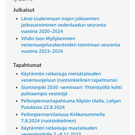
Julkaisut
Länsi-Uudenmaan isojen jokiuomien
jatkuvatoiminen vedenlaadun seuranta
vuosina 2020–2024
Vihdin Ison Myllylammen
vesiensuojelurakenteiden toiminnan seuranta
vuosina 2023–2024
Tapahtumat
Käytännön ratkaisuja metsätalouden
vesiensuojeluun (ruotsinkielinen tapahtuma)
Siuntionjoki 2030 -seminaari: Yhteistyöllä kohti
puhtaampia vesistöjä
Pellonpiennartapahtuma Kilpiän tilalla, Lohjan
Pusulassa 22.8.2024
Pellonpiennartilaisuus Kirkkonummella
7.8.2024 (ruotsinkielinen)
Käytännön ratkaisuja maatalouden
vesienhoidolle 7.–8.11.2023