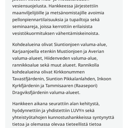
vesiensuojelusta. Hankkeessa järjestettiin
maanviljelijöille ja metsänomistajille avoimia
pellonpiennartilaisuuksia ja tupailtoja sekä
seminaareja, joissa kerrottiin erilaisista
vesistökuormituksen vähentämiskeinoista.
Kohdealueina olivat Siuntionjoen valuma-alue,
Karjaanjoella etenkin Mustionjoen ja Averian
valuma-alueet, Hiidenveden valuma-alue,
rannikkoalue sekä muut alueet. Rannikolla
kohdealueina olivat Kirkkonummen
Tavastfjärdenin, Siuntion Pikkalanlahden, Inkoon
Kyrkfjärdenin ja Tammisaaren (Raasepori)
Dragviksfjärdenin valuma-alueet.
Hankkeen aikana seurattiin alan kehitystä,
hyödynnettiin ja yhdistettiin LUVYn sekä
yhteistyötahojen kunnostushankkeissa syntynyttä
tietoa ja olemassa olevaa tieteellistä tietoa