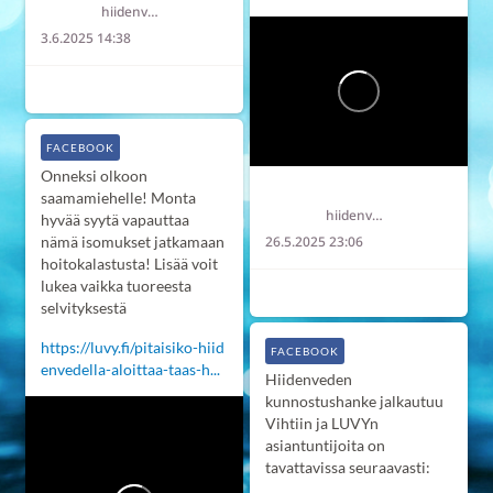
hiidenvesi
3.6.2025 14:38
3
0
0
FACEBOOK
Onneksi olkoon
Hiidenvesi
saamamiehelle! Monta
hiidenvesi
hyvää syytä vapauttaa
nämä isomukset jatkamaan
26.5.2025 23:06
hoitokalastusta! Lisää voit
lukea vaikka tuoreesta
5
0
2
selvityksestä
https://luvy.fi/pitaisiko-hiid
FACEBOOK
envedella-aloittaa-taas-h...
Hiidenveden
kunnostushanke jalkautuu
Vihtiin ja LUVYn
asiantuntijoita on
tavattavissa seuraavasti: