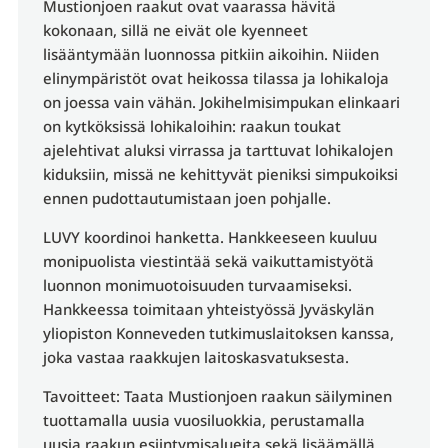
Mustionjoen raakut ovat vaarassa hävitä
kokonaan, sillä ne eivät ole kyenneet
lisääntymään luonnossa pitkiin aikoihin. Niiden
elinympäristöt ovat heikossa tilassa ja lohikaloja
on joessa vain vähän. Jokihelmisimpukan elinkaari
on kytköksissä lohikaloihin: raakun toukat
ajelehtivat aluksi virrassa ja tarttuvat lohikalojen
kiduksiin, missä ne kehittyvät pieniksi simpukoiksi
ennen pudottautumistaan joen pohjalle.
LUVY koordinoi hanketta. Hankkeeseen kuuluu
monipuolista viestintää sekä vaikuttamistyötä
luonnon monimuotoisuuden turvaamiseksi.
Hankkeessa toimitaan yhteistyössä Jyväskylän
yliopiston Konneveden tutkimuslaitoksen kanssa,
joka vastaa raakkujen laitoskasvatuksesta.
Tavoitteet: Taata Mustionjoen raakun säilyminen
tuottamalla uusia vuosiluokkia, perustamalla
uusia raakun esiintymisalueita sekä lisäämällä