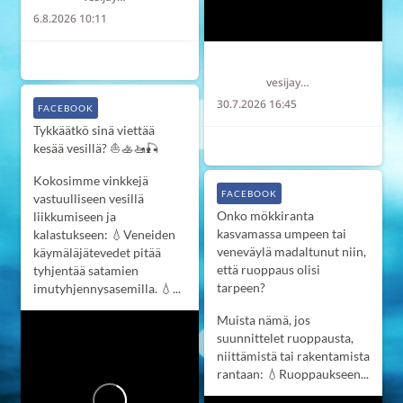
6.8.2026 10:11
2
1
0
Länsi-Uudenmaan vesi ja ympäristö ry LUVY
vesijaymparisto
30.7.2026 16:45
FACEBOOK
Tykkäätkö sinä viettää
7
0
0
kesää vesillä? ⛵️🚣‍🚤🎣
Kokosimme vinkkejä
FACEBOOK
vastuulliseen vesillä
Onko mökkiranta
liikkumiseen ja
kasvamassa umpeen tai
kalastukseen:
💧Veneiden
veneväylä madaltunut niin,
käymäläjätevedet pitää
että ruoppaus olisi
tyhjentää satamien
tarpeen?
imutyhjennysasemilla.
💧...
Muista nämä, jos
suunnittelet ruoppausta,
niittämistä tai rakentamista
rantaan:
💧Ruoppaukseen...