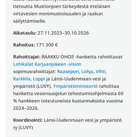
tietoutta Mustionjoen tärkeydestä eteläisen
virtavesien monimuotoisuuden ja raakun
säilyttämiselle.
Aikataulu:
27.11.2023–30.10.2026
Rahoitus:
171 300 €
Rahoittajat:
RAAKKU OHOI! -hanketta rahoittavat
Lohikalat Karjaanjokeen -vision
sopimusrahoittajat:
Raasepori
,
Lohja
,
Vihti
,
Karkkila
,
Loppi
ja Länsi-Uudenmaan vesi ja
ympäristö (LUVY).
Ympäristöministeriö
rahoittaa
hanketta vesiensuojelun tehostamisohjelmasta 60
% hankkeen toteutuneista kustannuksista vuosina
2024–2026.
Koordinointi:
Länsi-Uudenmaan vesi ja ympäristö
ry (LUVY)