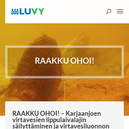
RAAKKU OHOI!
RAAKKU OHOI! – Karjaanjoen
virtavesien lippulaivalajin
säilyttäminen ja virtavesiluonnon