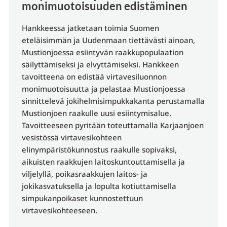
monimuotoisuuden edistäminen
Hankkeessa jatketaan toimia Suomen
eteläisimmän ja Uudenmaan tiettävästi ainoan,
Mustionjoessa esiintyvän raakkupopulaation
säilyttämiseksi ja elvyttämiseksi. Hankkeen
tavoitteena on edistää virtavesiluonnon
monimuotoisuutta ja pelastaa Mustionjoessa
sinnittelevä jokihelmisimpukkakanta perustamalla
Mustionjoen raakulle uusi esiintymisalue.
Tavoitteeseen pyritään toteuttamalla Karjaanjoen
vesistössä virtavesikohteen
elinympäristökunnostus raakulle sopivaksi,
aikuisten raakkujen laitoskuntouttamisella ja
viljelyllä, poikasraakkujen laitos- ja
jokikasvatuksella ja lopulta kotiuttamisella
simpukanpoikaset kunnostettuun
virtavesikohteeseen.