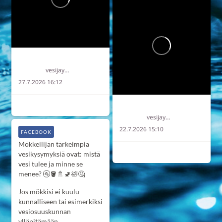
Länsi-Uudenmaan vesi ja ympäristö ry LUVY
vesijaymparisto
27.7.2026 16:12
2
0
0
Länsi-Uudenmaan vesi ja ympäristö ry LUVY
vesijaymparisto
22.7.2026 15:10
FACEBOOK
Mökkeilijän tärkeimpiä
2
0
0
vesikysymyksiä ovat: mistä
vesi tulee ja minne se
menee? 🚰🪣🚿🚽🛀🤔
Jos mökkisi ei kuulu
kunnalliseen tai esimerkiksi
vesiosuuskunnan
ylläpitämään