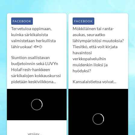
FACEBOOK
FACEBOOK
Tervetuloa oppimaan,
Mökkiläinen tai ranta-
kuinka särkikaloista
asukas, seuraatko
valmistetaan herkullista
lähiympäristösi muutoksia?
lähiruokaa! 🐟🍲
Tiesitkö, että voit kirjata
havaintosi
Siuntion osallistavan
verkkopalveluihin
budjetoinnin sekä LUVYn
muidenkin iloksi ja
HolaFresh-hankkeen
hyödyksi?
särkikalojen kokkauskurssi
pidetään keskiviikkona...
Kansalaistietoa voivat...
Länsi-Uudenmaan vesi ja ympäristö ry LUVY
vesijaymparisto