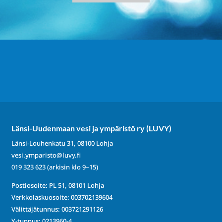
Länsi-Uudenmaan vesi ja ympäristö ry (LUVY)
Länsi-Louhenkatu 31, 08100 Lohja
vesi.ymparisto@luvy.fi
019 323 623
(arkisin klo 9–15)
Postiosoite: PL 51, 08101 Lohja
Verkkolaskuosoite: 003702139604
Välittäjätunnus: 003721291126
Y-tunnus: 0213960-4