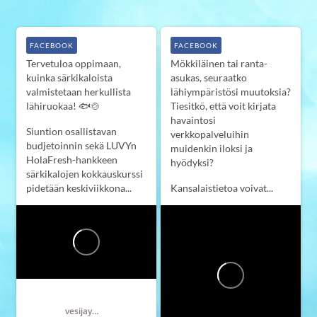
FACEBOOK
FACEBOOK
Tervetuloa oppimaan,
Mökkiläinen tai ranta-
kuinka särkikaloista
asukas, seuraatko
valmistetaan herkullista
lähiympäristösi muutoksia?
lähiruokaa! 🐟🍲
Tiesitkö, että voit kirjata
havaintosi
Siuntion osallistavan
verkkopalveluihin
budjetoinnin sekä LUVYn
muidenkin iloksi ja
HolaFresh-hankkeen
hyödyksi?
särkikalojen kokkauskurssi
pidetään keskiviikkona...
Kansalaistietoa voivat...
Länsi-Uudenmaan vesi ja ympäristö ry LUVY
vesijaymparisto