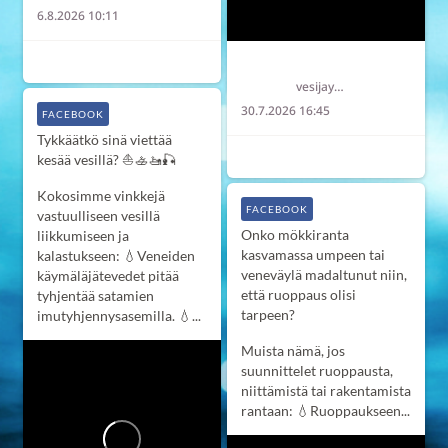
6.8.2026 10:11
7
2
0
Länsi-Uudenmaan vesi ja ympäristö ry LUVY
vesijaymparisto
30.7.2026 16:45
FACEBOOK
Tykkäätkö sinä viettää
7
0
0
kesää vesillä? ⛵️🚣‍🚤🎣
Kokosimme vinkkejä
FACEBOOK
vastuulliseen vesillä
Onko mökkiranta
liikkumiseen ja
kasvamassa umpeen tai
kalastukseen:
💧Veneiden
veneväylä madaltunut niin,
käymäläjätevedet pitää
että ruoppaus olisi
tyhjentää satamien
tarpeen?
imutyhjennysasemilla.
💧...
Muista nämä, jos
suunnittelet ruoppausta,
niittämistä tai rakentamista
rantaan:
💧Ruoppaukseen...