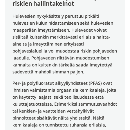
riskien hallintakeinot
Hulevesien nykykäsittely perustuu pitkälti
hulevesien kulun hidastamiseen sekä hulevesien
maaperään imeyttämiseen. Hulevedet voivat
sisältää kuitenkin merkittävästi erilaisia haitta-
aineita ja imeyttäminen erityisesti
pohjavesialueilla voi muodostaa riskin pohjaveden
laadulle. Pohjaveden riittävän muodostumisen
kannalta on kuitenkin tärkeää saada imeytettyä
sadevettä mahdollisimman paljon.
Per- ja polyfluoratut alkyyliyhdisteet (PFAS) ovat
ihmisen valmistamia orgaanisia kemikaaleja, joita
on käytetty laajasti sekä teollisuudessa että
kuluttajatuotteissa. Esimerkiksi sammutusvaahdot
tai kenkien- ja vaatteiden vettähylkivät
pinnoitteet sisältävät näitä yhdisteitä. Näitä
kemikaaleja on tunnistettu tuhansia erilaisia,