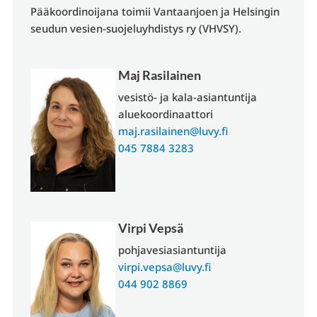
Pääkoordinoijana toimii Vantaanjoen ja Helsingin
seudun vesien-suojeluyhdistys ry (VHVSY).
Maj Rasilainen
vesistö- ja kala-asiantuntija
aluekoordinaattori
maj.rasilainen@luvy.fi
045 7884 3283
Virpi Vepsä
pohjavesiasiantuntija
virpi.vepsa@luvy.fi
044 902 8869