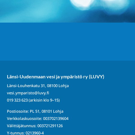
Länsi-Uudenmaan vesi ja ympäristö ry (LUVY)
Länsi-Louhenkatu 31, 08100 Lohja
vesi.ymparisto@luvy.fi
019 323 623
(arkisin klo 9–15)
Postiosoite: PL 51, 08101 Lohja
Verkkolaskuosoite: 003702139604
Välittäjätunnus: 003721291126
Y-tunnus: 0213960-4