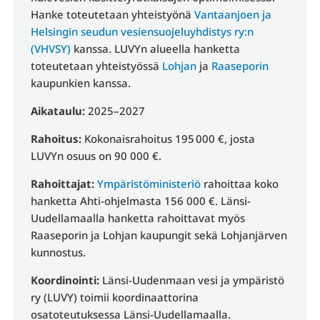
Hanke toteutetaan yhteistyönä
Vantaanjoen ja
Helsingin seudun vesiensuojeluyhdistys ry:n
(VHVSY)
kanssa. LUVYn alueella hanketta
toteutetaan yhteistyössä
Lohjan
ja
Raaseporin
kaupunkien kanssa.
Aikataulu:
2025–2027
Rahoitus:
Kokonaisrahoitus 195 000 €, josta
LUVYn osuus on 90 000 €.
Rahoittajat:
Ympäristöministeriö
rahoittaa koko
hanketta Ahti-ohjelmasta 156 000 €. Länsi-
Uudellamaalla hanketta rahoittavat myös
Raaseporin ja Lohjan kaupungit sekä Lohjanjärven
kunnostus.
Koordinointi:
Länsi-Uudenmaan vesi ja ympäristö
ry (LUVY) toimii koordinaattorina
osatoteutuksessa Länsi-Uudellamaalla.