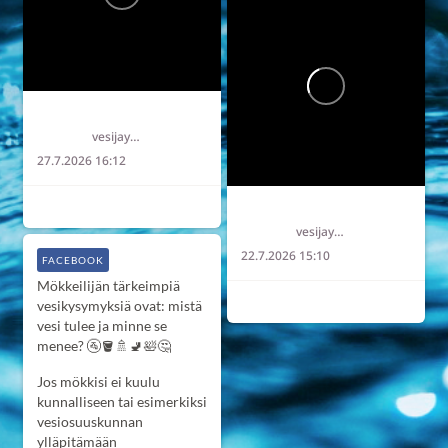
Länsi-Uudenmaan vesi ja ympäristö ry LUVY
vesijaymparisto
27.7.2026 16:12
2
0
0
Länsi-Uudenmaan vesi ja ympäristö ry LUVY
vesijaymparisto
22.7.2026 15:10
FACEBOOK
Mökkeilijän tärkeimpiä
2
0
0
vesikysymyksiä ovat: mistä
vesi tulee ja minne se
menee? 🚰🪣🚿🚽🛀🤔
Jos mökkisi ei kuulu
kunnalliseen tai esimerkiksi
vesiosuuskunnan
ylläpitämään