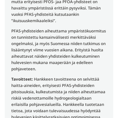
mutta erityisesti PFOS- jaa PFOA-yhdisteet on
havaittu ympäristössä erittäin pysyviksi. Tämän
vuoksi PFAS-yhdisteitä kutsutaankin
”ikuisuuskemikaaleiksi”.
PFAS-yhdisteiden aiheuttama ympäristökuormitus
on tunnistettu kansainvälisesti merkittäväksi
ongelmaksi, ja myös Suomessa niiden tutkimus on
lisääntynyt viime vuosien aikana. Erityistä huolta
aiheuttavat näiden yhdisteiden kulkeutuminen
hulevesien mukana maaperään ja edelleen
pohjaveteen.
Tavoitteet:
Hankkeen tavoitteena on selvittää
haitta-aineiden, erityisesti PFAS-yhdisteiden
pitoisuuksia, kulkeutumista ja niiden aiheuttamaa
riskiä vedenottamoille hydrogeologialtaan
erilaisilla pohjavesialueilla. Hankkeella tuotetaan
tietoa, jota voidaan tulevaisuudessa hyödyntää
hulevesien käsittelyratkaisujen optimoimisessa.