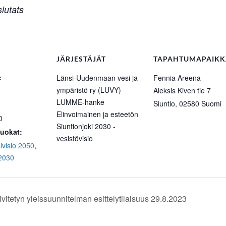
lutats
JÄRJESTÄJÄT
TAPAHTUMAPAIKK
:
Länsi-Uudenmaan vesi ja
Fennia Areena
ympäristö ry (LUVY)
Aleksis Kiven tie 7
LUMME-hanke
Siuntio
,
02580
Suomi
Elinvoimainen ja esteetön
0
Siuntionjoki 2030 -
uokat:
vesistövisio
ivisio 2050
,
 2030
tetyn yleissuunnitelman esittelytilaisuus 29.8.2023