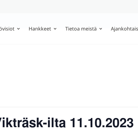
övisiot
Hankkeet
Tietoa meistä
Ajankohtais
Vikträsk-ilta 11.10.2023