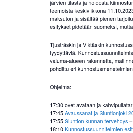
järvien tilasta ja hoidosta kiinnost
teemoista keskiviikkona 11.10.2023
maksuton ja sisältää pienen tarjoil
esitykset pidetään suomeksi, mutta
Tjusträskin ja Viktäskin kunnostus
tyydyttäviä. Kunnostussuunnitelmissa
valuma-alueen rakennetta, mallinnet
pohdittu eri kunnostusmenetelmien
Ohjelma:
17:30 ovet avataan ja kahvipullatarj
17:45
Avaussanat ja Siuntionjoki 20
17:55
Siuntion kunnan tervehdys
– 
18:10
Kunnostussuunnitelmien esitt