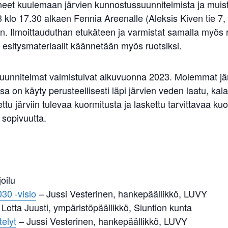
uneet kuulemaan järvien kunnostussuunnitelmista ja muista 
 klo 17.30 alkaen Fennia Areenalle (Aleksis Kiven tie 7
un. Ilmoittauduthan etukäteen ja varmistat samalla myös ri
 esitysmateriaalit käännetään myös ruotsiksi.
suunnitelmat valmistuivat alkuvuonna 2023. Molemmat järv
 on käyty perusteellisesti läpi järvien veden laatu, kalas
tu järviin tulevaa kuormitusta ja laskettu tarvittavaa k
 sopivuutta.
oilu
30 -visio
– Jussi Vesterinen, hankepäällikkö, LUVY
Lotta Juusti, ympäristöpäällikkö, Siuntion kunta
elyt
– Jussi Vesterinen, hankepäällikkö, LUVY