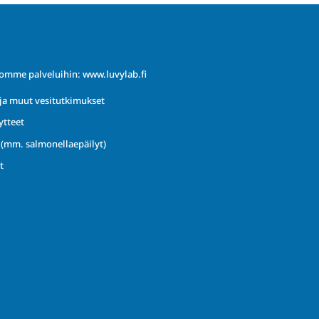
iomme palveluihin:
www.luvylab.fi
ja muut vesitutkimukset
ytteet
t (mm. salmonellaepäilyt)
t