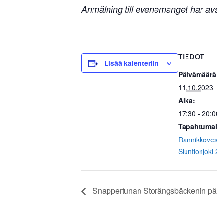
Anmälning till evenemanget har avs
TIEDOT
Lisää kalenteriin
Päivämäärä
11.10.2023
Aika:
17:30 - 20:0
Tapahtumal
Rannikkoves
Siuntionjoki
Snappertunan Storängsbäckenin päivi