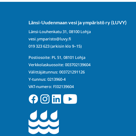
Länsi-Uudenmaan vesi ja ympäristö ry (LUVY)
Länsi-Louhenkatu 31, 08100 Lohja
vesi.ymparisto@luvy.fi
019 323 623
(arkisin klo 9–15)
Postiosoite: PL 51, 08101 Lohja
Verkkolaskuosoite: 003702139604
Välittäjätunnus: 003721291126
Y-tunnus: 0213960-4
VAT-numero: FI02139604