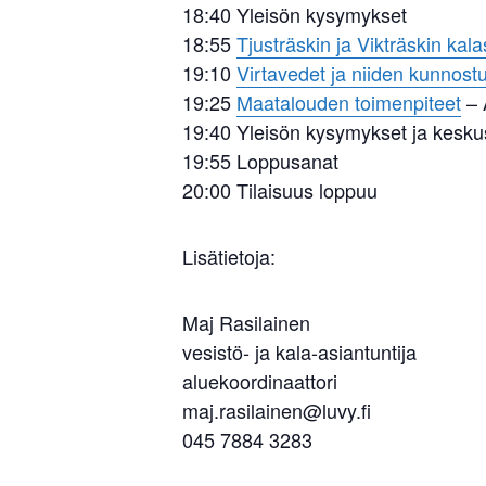
18:40 Yleisön kysymykset
18:55
Tjusträskin ja Vikträskin kala
19:10
Virtavedet ja niiden kunnost
19:25
Maatalouden toimenpiteet
– 
19:40 Yleisön kysymykset ja kesku
19:55 Loppusanat
20:00 Tilaisuus loppuu
Lisätietoja:
Maj Rasilainen
vesistö- ja kala-asiantuntija
aluekoordinaattori
maj.rasilainen@luvy.fi
045 7884 3283