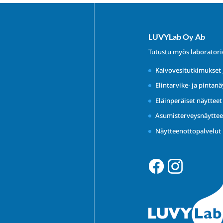
LUVYLab Oy Ab
Tutustu myös laborator
Kaivovesitutkimukset 
Elintarvike- ja pintanä
Eläinperäiset näyttee
Asumisterveysnäyttee
Näytteenottopalvelut