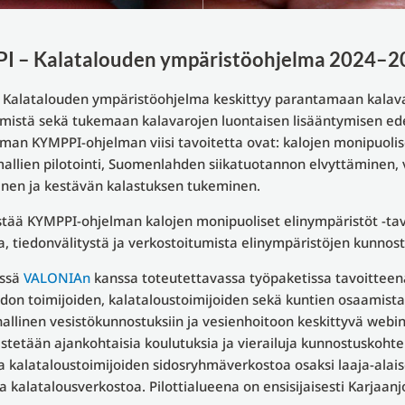
I – Kalatalouden ympäristöohjelma 2024–2
Kalatalouden ympäristöohjelma keskittyy parantamaan kalavar
mistä sekä tukemaan kalavarojen luontaisen lisääntymisen ed
man KYMPPI-ohjelman viisi tavoitetta ovat: kalojen monipuolis
allien pilotointi, Suomenlahden siikatuotannon elvyttäminen,
inen ja kestävän kalastuksen tukeminen.
tää KYMPPI-ohjelman kalojen monipuoliset elinympäristöt -ta
, tiedonvälitystä ja verkostoitumista elinympäristöjen kunnos
össä
VALONIAn
kanssa toteutettavassa työpaketissa tavoitteen
don toimijoiden, kalataloustoimijoiden sekä kuntien osaamista
allinen vesistökunnostuksiin ja vesienhoitoon keskittyvä webin
estetään ajankohtaisia koulutuksia ja vierailuja kunnostuskohtei
ta kalataloustoimijoiden sidosryhmäverkostoa osaksi laaja-al
ta kalatalousverkostoa. Pilottialueena on ensisijaisesti Karjaan