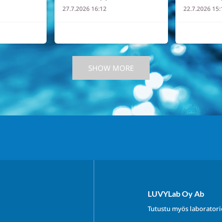
27.7.2026 16:12
22.7.2026 15:
2
0
0
2
0
SHOW MORE
LUVYLab Oy Ab
Tutustu myös laborator