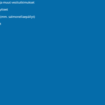
ja muut vesitutkimukset
ytteet
t (mm. salmonellaepäilyt)
t