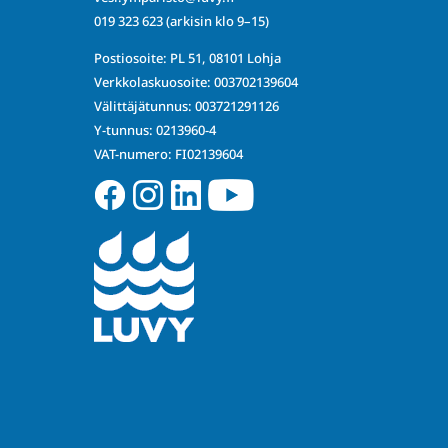
019 323 623
(arkisin klo 9–15)
Postiosoite: PL 51, 08101 Lohja
Verkkolaskuosoite: 003702139604
Välittäjätunnus: 003721291126
Y-tunnus: 0213960-4
VAT-numero: FI02139604