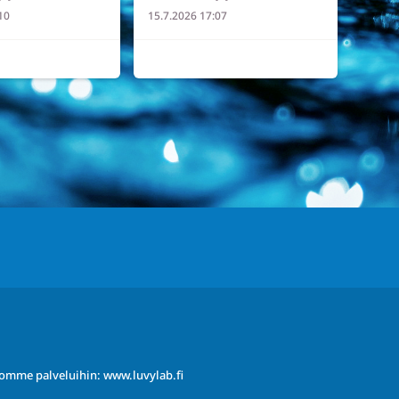
10
15.7.2026 17:07
0
5
1
0
iomme palveluihin:
www.luvylab.fi