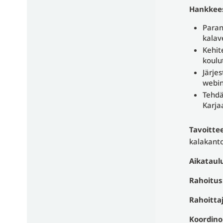
Hankkee
Paran
kalav
Kehit
koulu
Järje
webin
Tehdä
Karja
Tavoitte
kalakanto
Aikataul
Rahoitus
Rahoittaj
Koordinoi