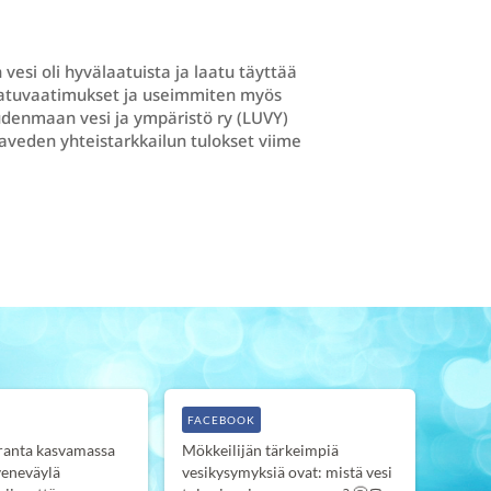
esi oli hyvälaatuista ja laatu täyttää
aatuvaatimukset ja useimmiten myös
udenmaan vesi ja ympäristö ry (LUVY)
javeden yhteistarkkailun tulokset viime
FACEBOOK
anta kasvamassa
Mökkeilijän tärkeimpiä
veneväylä
vesikysymyksiä ovat: mistä vesi