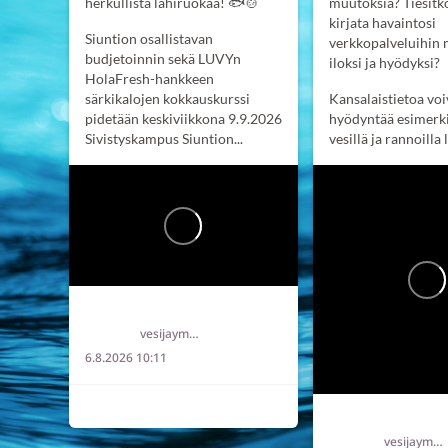
herkullista lähiruokaa! 🐟🍲
muutoksia? Tiesitkö
kirjata havaintosi
Siuntion osallistavan
verkkopalveluihin
budjetoinnin sekä LUVYn
iloksi ja hyödyksi?
HolaFresh-hankkeen
särkikalojen kokkauskurssi
Kansalaistietoa voi
pidetään keskiviikkona 9.9.2026
hyödyntää esimerk
Sivistyskampus Siuntion...
vesillä ja rannoilla l
Länsi-Uudenmaan vesi ja ympäristö ry LUVY
vesijaymparisto
6.8.2026 10:11
6
2
0
vesijaymparisto