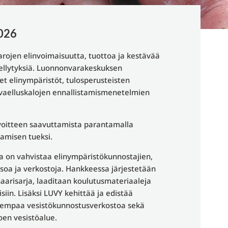
026
ojen elinvoimaisuutta, tuottoa ja kestävää
ellytyksiä. Luonnonvarakeskuksen
et elinympäristöt, tulosperusteisten
 vaelluskalojen ennallistamismenetelmien
voitteen saavuttamista parantamalla
tamisen tueksi.
a on vahvistaa elinympäristökunnostajien,
soa ja verkostoja. Hankkeessa järjestetään
aarisarja, laaditaan koulutusmateriaaleja
siin. Lisäksi LUVY kehittää ja edistää
aisempaa vesistökunnostusverkostoa sekä
joen vesistöalue.