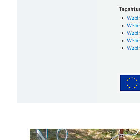
Tapahtu
Webin
Webin
Webin
Webin
Webin