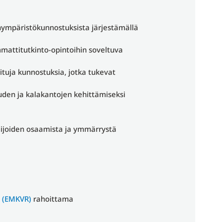
nympäristökunnostuksista järjestämällä
mattitutkinto-opintoihin soveltuva
tuja kunnostuksia, jotka tukevat
den ja kalakantojen kehittämiseksi
mijoiden osaamista ja ymmärrystä
n (EMKVR)
rahoittama