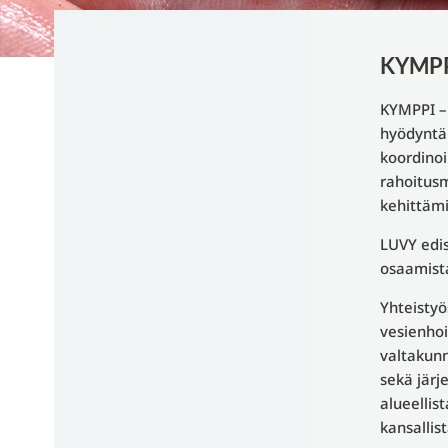
KYMPP
KYMPPI – 
hyödyntä
koordinoi
rahoitusm
kehittäm
LUVY edis
osaamista
Yhteisty
vesienhoi
valtakunn
sekä järj
alueellis
kansallis