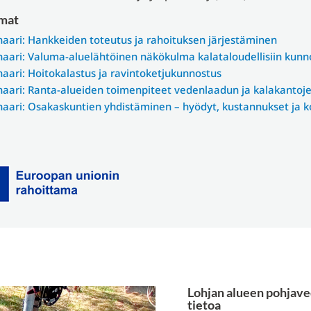
mat
aari: Hankkeiden toteutus ja rahoituksen järjestäminen
aari: Valuma-aluelähtöinen näkökulma kalataloudellisiin kunn
aari: Hoitokalastus ja ravintoketjukunnostus
aari: Ranta-alueiden toimenpiteet vedenlaadun ja kalakantoj
aari: Osakaskuntien yhdistäminen – hyödyt, kustannukset ja 
Lohjan alueen pohjave
tietoa