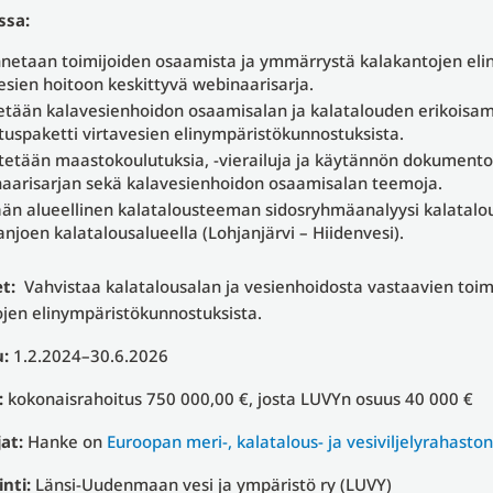
ssa:
netaan toimijoiden osaamista ja ymmärrystä kalakantojen eli
esien hoitoon keskittyvä webinaarisarja.
etään kalavesienhoidon osaamisalan ja kalatalouden erikoisam
tuspaketti virtavesien elinympäristökunnostuksista.
stetään maastokoulutuksia, -vierailuja ja käytännön dokumentoi
aarisarjan sekä kalavesienhoidon osaamisalan teemoja.
än alueellinen kalatalousteeman sidosryhmäanalyysi kalatalou
anjoen kalatalousalueella (Lohjanjärvi – Hiidenvesi).
et:
Vahvistaa kalatalousalan ja vesienhoidosta vastaavien toi
jen elinympäristökunnostuksista.
u:
1.2.2024–30.6.2026
:
kokonaisrahoitus 750 000,00 €, josta LUVYn osuus 40 000 €
at:
Hanke on
Euroopan meri-, kalatalous- ja vesiviljelyrahasto
nti:
Länsi-Uudenmaan vesi ja ympäristö ry (LUVY)