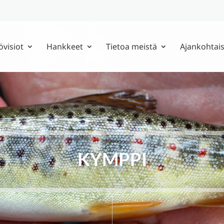
övisiot
Hankkeet
Tietoa meistä
Ajankohtais
KYMPPI