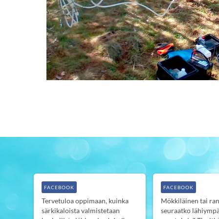
FACEBOOK
FACEBOOK
Tervetuloa oppimaan, kuinka
Mökkiläinen tai ran
särkikaloista valmistetaan
seuraatko lähiympä