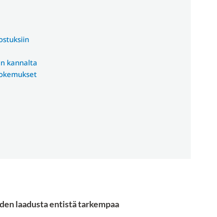
ostuksiin
en kannalta
kokemukset
den laadusta entistä tarkempaa