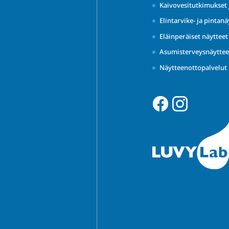
Kaivovesitutkimukset 
Elintarvike- ja pintanä
Eläinperäiset näyttee
Asumisterveysnäyttee
Näytteenottopalvelut