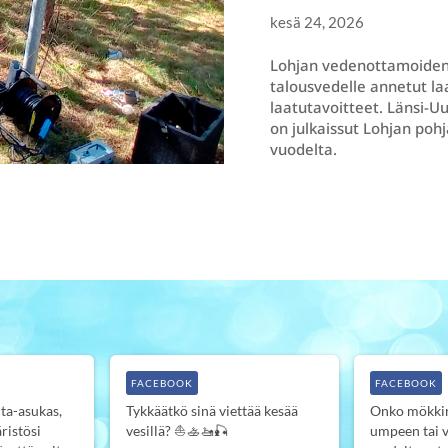
kesä 24, 2026
Lohjan vedenottamoiden v
talousvedelle annetut l
laatutavoitteet. Länsi-U
on julkaissut Lohjan poh
vuodelta.
FACEBOOK
FACEBOOK
ta-asukas,
Tykkäätkö sinä viettää kesää
Onko mökkir
ristösi
vesillä? ⛵️🚣‍🚤🎣
umpeen tai 