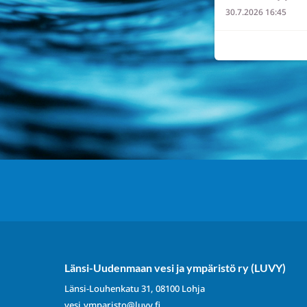
30.7.2026 16:45
7
0
0
Länsi-Uudenmaan vesi ja ympäristö ry (LUVY)
Länsi-Louhenkatu 31, 08100 Lohja
vesi.ymparisto@luvy.fi