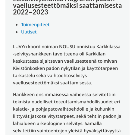
vaellusesteettömäksi saattamisesta
2022–2023
Toimenpiteet
Uutiset
LUVYn koordinoiman NOUSU onnistuu Karkkilassa
-selvityshankkeen tavoitteena oli Karkkilan
keskustassa sijaitsevan vaellusesteenä toimivan
Kivistönkosken padon nykytilan ja käyttötarpeen
tarkastelu sekä vaihtoehtoselvitys
vaellusesteettömäksi saattamisesta.
Hankkeen ensimmäisessä vaiheessa selvitettiin
teknistaloudelliset toteuttamismahdollisuudet eri
kalatie- ja pohjapatovaihtoehdoille ja kuhunkin
liittyvät jatkoselvitystarpeet, sekä tehtiin padon ja
lähialueen arkeologinen selvitys. Samalla
selvitettiin vaihtoehtojen yleistä hyväksyttävyyttä