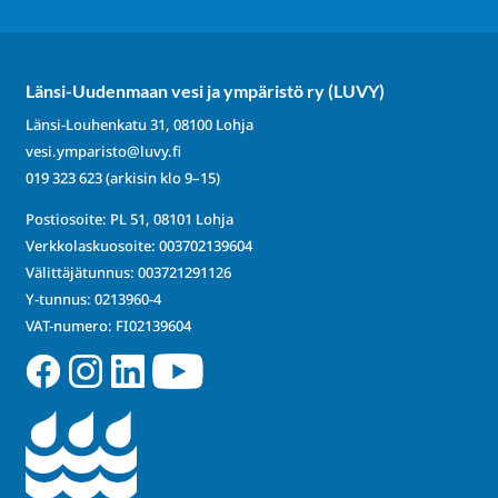
Länsi-Uudenmaan vesi ja ympäristö ry (LUVY)
Länsi-Louhenkatu 31, 08100 Lohja
vesi.ymparisto@luvy.fi
019 323 623
(arkisin klo 9–15)
Postiosoite: PL 51, 08101 Lohja
Verkkolaskuosoite: 003702139604
Välittäjätunnus: 003721291126
Y-tunnus: 0213960-4
VAT-numero: FI02139604