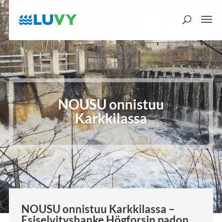
NOUSU onnistuu
Karkkilassa
NOUSU onnistuu Karkkilassa –
Esiselvityshanke Högforsin padon