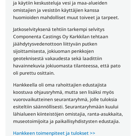
ja käytiin keskusteluja vesi ja maa-alueiden
omistajien ja vesistön käyttäjien kanssa
huomioiden mahdolliset muut toiveet ja tarpeet.
Jatkoselvityksenä tehtiin tarkempi selvitys
Componenta Castings Oy Karkkilan tehtaan
jäähdytysvedenottoon liittyvän putken
sijoittamisesta, jokiuoman penkkojen
geoteknisestä vakaudesta sekä laadittiin
havainnekuvia jokiuomasta tilanteessa, että pato
oli purettu osittain.
Hankkeella oli oma rahoittajien edustajista
koostuva ohjausryhmä, mutta sen lisäksi myös
vuorovaikutteinen seurantaryhmä, jolle tuloksia
esiteltiin säännöllisesti. Seurantaryhmään kuului
lähialueen kiinteistöjen omistajia, ranta-asukkaita,
museotoimijoita ja paikallisyhdistysten edustajia.
Hankkeen toimenpiteet ja tulokset >>