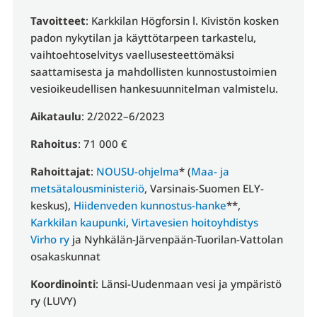
Tavoitteet
: Karkkilan Högforsin l. Kivistön kosken
padon nykytilan ja käyttötarpeen tarkastelu,
vaihtoehtoselvitys vaellusesteettömäksi
saattamisesta ja mahdollisten kunnostustoimien
vesioikeudellisen hankesuunnitelman valmistelu.
Aikataulu
: 2/2022–6/2023
Rahoitus
: 71 000 €
Rahoittajat
:
NOUSU-ohjelma
* (
Maa- ja
metsätalousministeriö
, Varsinais-Suomen ELY-
keskus),
Hiidenveden kunnostus-hanke
**,
Karkkilan kaupunki
,
Virtavesien hoitoyhdistys
Virho ry
ja Nyhkälän-Järvenpään-Tuorilan-Vattolan
osakaskunnat
Koordinointi
: Länsi-Uudenmaan vesi ja ympäristö
ry (LUVY)