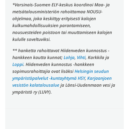
*Varsinais-Suomen ELY-keskus koordinoi Maa- ja
metsätalousministeriön rahoittamaa NOUSU-
ohjelmaa, joka keskittyy erityisesti kalojen
kulkumahdollisuuksien parantamiseen,
nousuesteiden poistoon tai muuttamiseen kalojen
kululle soveltuviksi.
** hanketta rahoittavat Hiidenveden kunnostus -
hankkeen kautta kunnat;
Lohja
,
Vihti
, Karkkila ja
Loppi
. Hiidenveden kunnostus -hankkeen
sopimusrahoittajia ovat lisäksi
Helsingin seudun
ympäristöpalvelut -kuntayhtymä HSY
,
Karjaanjoen
vesistön kalatalousalue
ja Länsi-Uudenmaan vesi ja
ympäristö ry (LUVY).