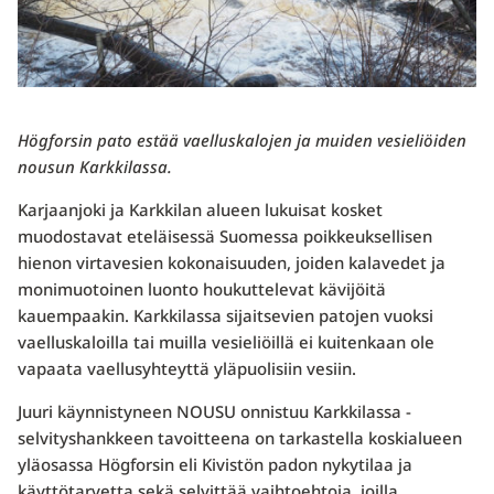
Högforsin pato estää vaelluskalojen ja muiden vesieliöiden
nousun Karkkilassa.
Karjaanjoki ja Karkkilan alueen lukuisat kosket
muodostavat eteläisessä Suomessa poikkeuksellisen
hienon virtavesien kokonaisuuden, joiden kalavedet ja
monimuotoinen luonto houkuttelevat kävijöitä
kauempaakin. Karkkilassa sijaitsevien patojen vuoksi
vaelluskaloilla tai muilla vesieliöillä ei kuitenkaan ole
vapaata vaellusyhteyttä yläpuolisiin vesiin.
Juuri käynnistyneen NOUSU onnistuu Karkkilassa -
selvityshankkeen tavoitteena on tarkastella koskialueen
yläosassa Högforsin eli Kivistön padon nykytilaa ja
käyttötarvetta sekä selvittää vaihtoehtoja, joilla