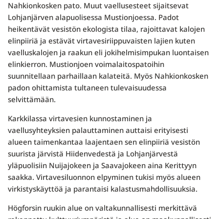
Nahkionkosken pato. Muut vaellusesteet sijaitsevat
Lohjanjärven alapuolisessa Mustionjoessa. Padot
heikentävät vesistön ekologista tilaa, rajoittavat kalojen
elinpiiriä ja estävät virtavesiriippuvaisten lajien kuten
vaelluskalojen ja raakun eli jokihelmisimpukan luontaisen
elinkierron. Mustionjoen voimalaitospatoihin
suunnitellaan parhaillaan kalateitä. Myös Nahkionkosken
padon ohittamista tultaneen tulevaisuudessa
selvittämään.
Karkkilassa virtavesien kunnostaminen ja
vaellusyhteyksien palauttaminen auttaisi erityisesti
alueen taimenkantaa laajentaen sen elinpiiriä vesistön
suurista järvistä Hiidenvedestä ja Lohjanjärvestä
yläpuolisiin Nuijajokeen ja Saavajokeen aina Kerittyyn
saakka. Virtavesiluonnon elpyminen tukisi myös alueen
virkistyskäyttöä ja parantaisi kalastusmahdollisuuksia.
Högforsin ruukin alue on valtakunnallisesti merkittävä