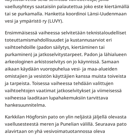
vaellusyhteys saataisiin palautettua joko este kiertämällä
tai se purkamalla. Hanketta koordinoi Länsi-Uudenmaan
vesi ja ympäristö ry (LUVY).
Ensimmäisessä vaiheessa selvitetään teknistaloudelliset
toteuttamismahdollisuudet ja kustannusarviot eri
vaihtoehdoille (padon säilytys, kiertäminen tai
purkaminen) ja jatkoselvitystarpeet. Padon ja lähialueen
arkeologinen arkistoselvitys on jo käynnissä. Samaan
aikaan käydään vuoropuhelua vesi- ja maa-alueiden
omistajien ja vesistön käyttäjien kanssa muista toiveista
ja tarpeista. Toisessa vaiheessa tehdään valittujen
vaihtoehtojen vaatimat jatkoselvitykset ja viimeisessä
vaiheessa laaditaan lupahakemuksiin tarvittava
hankesuunnitelma.
Karkkilan Högforsin pato on ylin neljästä jäljellä olevasta
vaellusesteestä meren ja Punelian välillä. Seuraava pato
alavirtaan on yhä vesivoimatuotannossa oleva