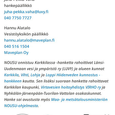
hankepäällikkö
juha-pekka.vaha@luvy.fi
040 7750 7727
Hannu Alatalo
Vesistöyksikön päällikkö
hannu.alatalo@maveplan.fi
040 516 1504
Maveplan Oy
NOUSU onnistuu Karkkilassa -hanketta rahoittivat Länsi-
Uudenmaan vesi ja ympäristö ry (LUVY) ja alueen kunnat
Karkkila
,
Vihti
,
Lohja
ja
Loppi
Hiidenveden kunnostus -
hankkeen
kautta. Sen lisäksi suoraan hanketta rahoittavat
Karkkilan kaupunki,
Virtavesien hoitoyhdistys VIRHO ry
ja
Nyhkälän-Järvenpään-Tuorilan-Vattolan osakaskunnat.
Hanke sai avustusta myös
Maa- ja metsätalousministeriön
NOUSU-ohjelmasta
.