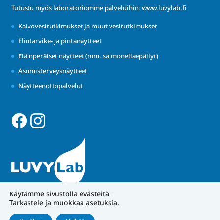
Tutustu myös laboratoriomme palveluihin:
www.luvylab.fi
Kaivovesitutkimukset ja muut vesitutkimukset
Elintarvike- ja pintanäytteet
Eläinperäiset näytteet (mm. salmonellaepäilyt)
Asumisterveysnäytteet
Näytteenottopalvelut
Käytämme sivustolla evästeitä.
Tarkastele ja muokkaa asetuksia
.