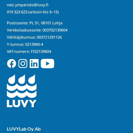
vesi.ymparisto@luvy.fi
019 323 623
(arkisin klo 9–15)
Postiosoite: PL 51, 08101 Lohja
Verkkolaskuosoite: 003702139604
Välittäjätunnus: 003721291126
Y-tunnus: 0213960-4
VAT-numero: FI02139604
LUVYLab Oy Ab