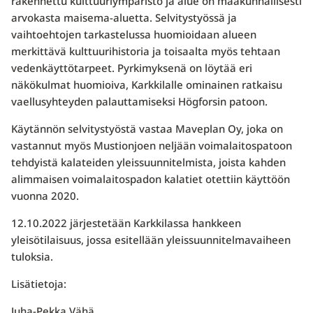
rakennettu kulttuuriympäristö ja alue on maakunnallisesti
arvokasta maisema-aluetta. Selvitystyössä ja
vaihtoehtojen tarkastelussa huomioidaan alueen
merkittävä kulttuurihistoria ja toisaalta myös tehtaan
vedenkäyttötarpeet. Pyrkimyksenä on löytää eri
näkökulmat huomioiva, Karkkilalle ominainen ratkaisu
vaellusyhteyden palauttamiseksi Högforsin patoon.
Käytännön selvitystyöstä vastaa Maveplan Oy, joka on
vastannut myös Mustionjoen neljään voimalaitospatoon
tehdyistä kalateiden yleissuunnitelmista, joista kahden
alimmaisen voimalaitospadon kalatiet otettiin käyttöön
vuonna 2020.
12.10.2022 järjestetään Karkkilassa hankkeen
yleisötilaisuus, jossa esitellään yleissuunnitelmavaiheen
tuloksia.
Lisätietoja:
Juha-Pekka Vähä