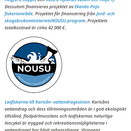
Dessutom finansieras projektet av
Ekenäs-Pojo
fiskeriområde
. Projektet får finansiering från
Jord- och
skogsbruksministeriets
NOUSU-program
. Projektets
totalkostnad är cirka 42 000 €
.
Laxfiskarna till Karisån -vattendragsvision
:
Karisåns
vattendrag och dess tillrinningsområden är i gott ekologiskt
tillstånd, flodpärlmusslans och laxfiskarnas naturliga
livscykel är tryggad och rekreationsmöjligheterna i
vattendraget har blivit mångsidigare.
Visionens