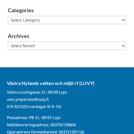
Categories
Categories
Archives
Archives
Västra Nylands vatten och miljö rf (LUVY)
Västra Louhigatan 31, 08100 Lojo
vesi.ymparisto@luvy.fi
019 323 623
(vardagar kl 9–15)
Postadress: PB 51, 08101 Lojo
Nätfaktureringsadress: 003702139604
Operatörens förmedlarkod: 003721291126