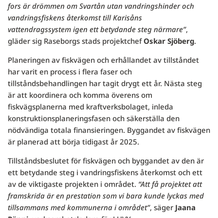
fors är drömmen om Svartån utan vandringshinder och
vandringsfiskens återkomst till Karisåns
vattendragssystem igen ett betydande steg närmare”
,
gläder sig Raseborgs stads projektchef
Oskar Sjöberg
.
Planeringen av fiskvägen och erhållandet av tillståndet
har varit en process i flera faser och
tillståndsbehandlingen har tagit drygt ett år. Nästa steg
är att koordinera och komma överens om
fiskvägsplanerna med kraftverksbolaget, inleda
konstruktionsplaneringsfasen och säkerställa den
nödvändiga totala finansieringen. Byggandet av fiskvägen
är planerad att börja tidigast år 2025.
Tillståndsbeslutet för fiskvägen och byggandet av den är
ett betydande steg i vandringsfiskens återkomst och ett
av de viktigaste projekten i området.
“Att få projektet att
framskrida är en prestation som vi bara kunde lyckas med
tillsammans med kommunerna i området”
, säger
Jaana