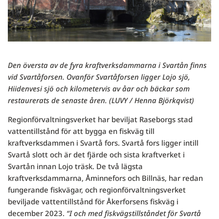
Den översta av de fyra kraftverksdammarna i Svartån finns
vid Svartåforsen. Ovanför Svartåforsen ligger Lojo sjö,
Hiidenvesi sjö och kilometervis av åar och bäckar som
restaurerats de senaste åren. (LUVY / Henna Björkqvist)
Regionförvaltningsverket har beviljat Raseborgs stad
vattentillstånd för att bygga en fiskväg till
kraftverksdammen i Svartå fors. Svartå fors ligger intill
Svartå slott och är det fjärde och sista kraftverket i
Svartån innan Lojo träsk. De två lägsta
kraftverksdammarna, Åminnefors och Billnäs, har redan
fungerande fiskvägar, och regionförvaltningsverket
beviljade vattentillstånd för Åkerforsens fiskväg i
december 2023.
“I och med fiskvägstillståndet för Svartå