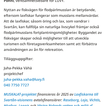
Pönni
, verksamhetsledare för LUVY.
Nyttan av fiskvägen för flodpärlmusslan är betydande,
eftersom laxfiskar fungerar som musslans mellanvärdar.
Att de laxfiskar, såsom öring och lax, som vandrar i
Svartån, kan fullfölja sin naturliga livscykel främjar också
flodpärlmusslans fortplantningsmöjligheter. Byggandet av
fiskvägar skapar också möjligheter till att utveckla
turismen och företagsverksamheten samt att förbättra
användningen av ån för rekreation.
Tilläggsuppgifter:
Juha-Pekka Vähä
projektchef
juha-pekka.vaha@luvy.fi
040 7750 7727
MUSKALAT-projektet
finansieras år 2025 av
Laxfiskarna till
Svartån-visionens
avtalsfinansiärer:
Raseborg
,
Lojo
,
Vichtis
,
Högfors
,
Loppis
och
Västra Nylands vatten och miljö rf
.