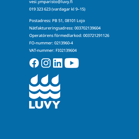
vesi.ymparisto@luvy.fi
019 323 623
(vardagar kl 9–15)
Postadress: PB 51, 08101 Lojo
Nätfaktureringsadress: 003702139604
Operatörens förmedlarkod: 003721291126
FO-nummer: 0213960-4
VAT-nummer: FI02139604