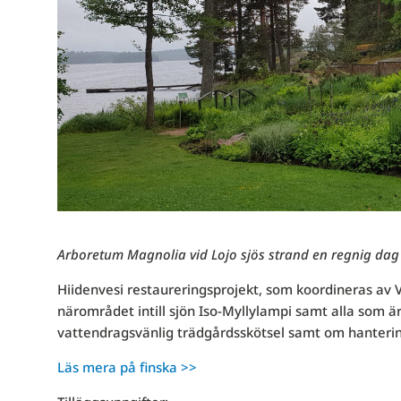
Arboretum Magnolia vid Lojo sjös strand en regnig da
Hiidenvesi restaureringsprojekt, som koordineras av V
närområdet intill sjön Iso-Myllylampi samt alla som 
vattendragsvänlig trädgårdsskötsel samt om hanteri
Läs mera på finska >>