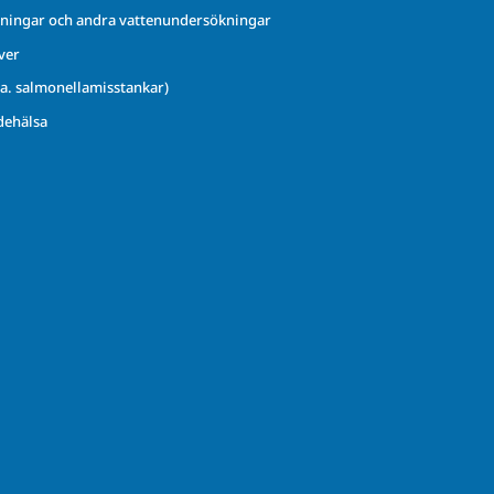
ningar och andra vattenundersökningar
ver
.a. salmonellamisstankar)
dehälsa