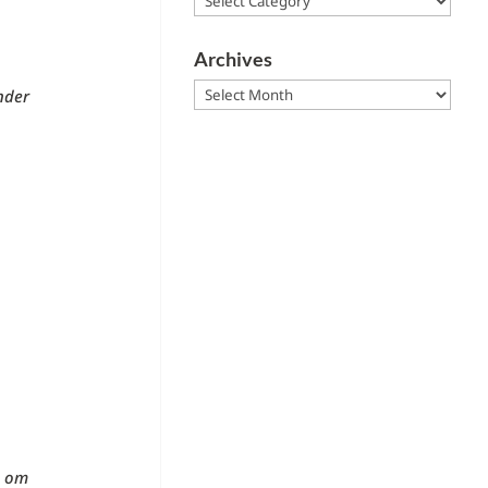
Archives
Archives
nder
n om