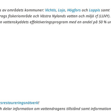
es av områdets kommuner:
Vichtis
,
Lojo
,
Högfors
och
Loppis
samt
rags fiskeriområde och Västra Nylands vatten och miljö rf (LUVY).
ån vattenskyddets effektiveringsprogram med en andel på 50 % u
gsrestaureringsnätverk
!
h delar information om vattendragens tillstånd samt informatio