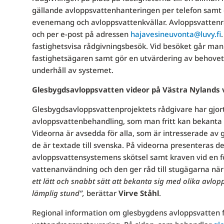
gällande avloppsvattenhanteringen per telefon samt 
evenemang och avloppsvattenkvällar. Avloppsvattenr
och per e-post på adressen
hajavesineuvonta@luvy.fi
fastighetsvisa rådgivningsbesök. Vid besöket går m
fastighetsägaren samt gör en utvärdering av behovet
underhåll av systemet.
Glesbygdsavloppsvatten videor på Västra Nylands v
Glesbygdsavloppsvattenprojektets rådgivare har gjor
avloppsvattenbehandling, som man fritt kan bekanta
Videorna är avsedda för alla, som är intresserade av
de är textade till svenska. På videorna presenteras 
avloppsvattensystemens skötsel samt kraven vid en fö
vattenanvändning och den ger råd till stugägarna när
ett lätt och snabbt sätt att bekanta sig med olika avlo
lämplig stund”,
berättar
Virve Ståhl
.
Regional information om glesbygdens avloppsvatten 