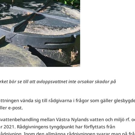
erket bör se till att avloppsvattnet inte orsakar skador på
tningen vända sig till rådgivarna i frågor som gäller glesbygd
ler e-post.
attenbehandling mellan Västra Nylands vatten och miljö rf. o
 2021. Rådgivningens tyngdpunkt har förflyttats från
n rådgivning. Inom den allmänna rådgivningen svarar man på fr