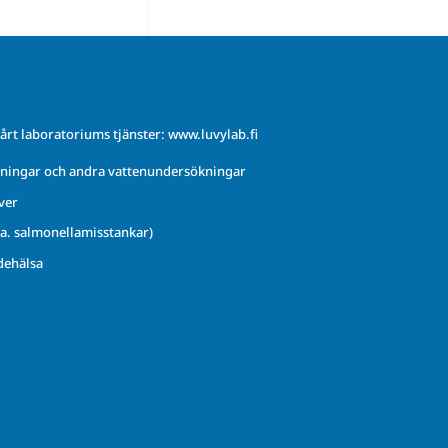
årt laboratoriums tjänster:
www.luvylab.fi
ningar och andra vattenundersökningar
ver
.a. salmonellamisstankar)
dehälsa