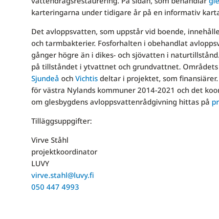
vattendragsrestaurering. På sidan, som behandlar
gl
karteringarna under tidigare år på en informativ karta
Det avloppsvatten, som uppstår vid boende, innehåll
och tarmbakterier. Fosforhalten i obehandlat avlopp
gånger högre än i dikes- och sjövatten i naturtillstå
på tillståndet i ytvattnet och grundvattnet. Område
Sjundeå
och
Vichtis
deltar i projektet, som finansiär
för västra Nylands kommuner 2014-2021 och det koordi
om glesbygdens avloppsvattenrådgivning hittas på
pr
Tilläggsuppgifter:
Virve Ståhl
projektkoordinator
LUVY
virve.stahl@luvy.fi
050 447 4993