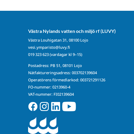
Västra Nylands vatten och miljö rf (LUVY)
Västra Louhigatan 31, 08100 Lojo
vesi.ymparisto@luvy.fi
019 323 623
(vardagar kl 9–15)
Postadress: PB 51, 08101 Lojo
Nätfaktureringsadress: 003702139604
Operatörens förmedlarkod: 003721291126
FO-nummer: 0213960-4
VAT-nummer: FI02139604