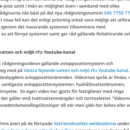
e-post samt i mån av möjlighet även i samband med olika
ådgivarna nås bäst på det nya rådgivningsnumret
045 7750 7
. I vissa fall kan det enligt prövning också vara möjligt att utför
an igenom det nuvarande systemet tillsammans med
 av att förnya systemet samt ger råd gällande förbättrande oc
atten och miljö rf:s Youtube-kanal
t rådgivningsvideon gällande avloppsvattensystem och
 sig med på
Västra Nylands vatten och miljö rf:s Youtube-kanal
.
 glesbygdens avloppsvattenärenden. Videornas språk är finska,
de vanligaste avloppsvattensystemen, hushållsvattenbrunnen,
rnyelse. En egen video har gjorts för fastigheter med ringa
 det gäller små tvättvattenmängder och torrtoaletter. ”
Videorn
ppsvattenbehandlingslösningar då när man själv har behov eller e
finns även på de förnyade
Vattnenskvalitet-webbsidorna
under