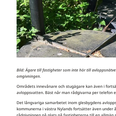
Bild: Ägare till fastigheter som inte hör till avloppsnätv
omgivningen.
Områdets innevånare och stugägare kan även i fortsät
avloppsvatten. Bäst når man rådgivarna per telefon el
Det långvariga samarbetet inom glesbygdens avloppsv
kommunerna i västra Nylands fortsätter även under år
rådgivningen på plats på fastigheterna till en allmä