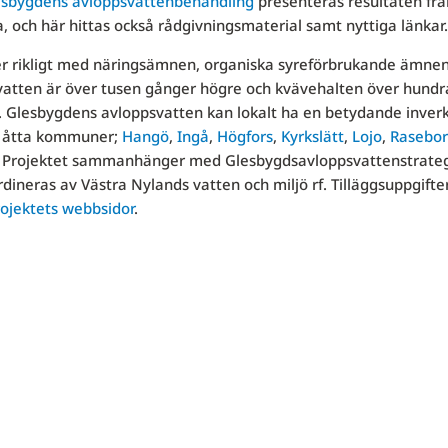
esbygdens avloppsvattenbehandling
presenteras resultaten frå
, och här hittas också rådgivningsmaterial samt nyttiga länkar.
er rikligt med näringsämnen, organiska syreförbrukande ämne
svatten är över tusen gånger högre och kvävehalten över hundr
nd. Glesbygdens avloppsvatten kan lokalt ha en betydande inver
ts åtta kommuner;
Hangö
,
Ingå
,
Högfors
,
Kyrkslätt
,
Lojo
,
Rasebo
er. Projektet sammanhänger med Glesbygdsavloppsvattenstrate
neras av Västra Nylands vatten och miljö rf. Tilläggsuppgifte
ojektets webbsidor
.