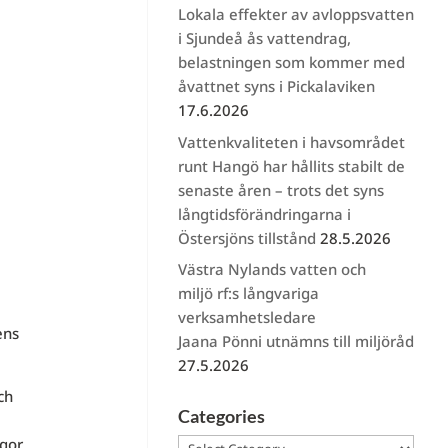
Lokala effekter av avloppsvatten
i Sjundeå ås vattendrag,
belastningen som kommer med
åvattnet syns i Pickalaviken
17.6.2026
Vattenkvaliteten i havsområdet
runt Hangö har hållits stabilt de
senaste åren – trots det syns
långtidsförändringarna i
Östersjöns tillstånd
28.5.2026
Västra Nylands vatten och
miljö rf:s långvariga
verksamhetsledare
ens
Jaana Pönni utnämns till miljöråd
27.5.2026
ch
Categories
ågor
Categories