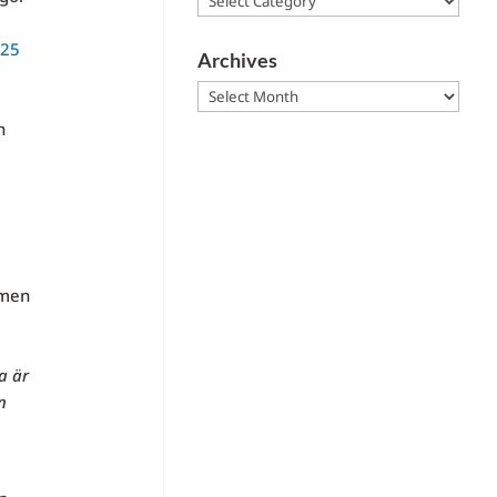
725
Archives
a
Archives
h
 men
a är
n