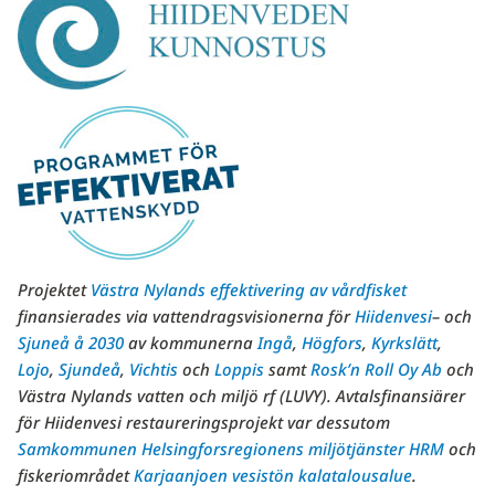
Projektet
Västra Nylands effektivering av vårdfisket
finansierades via vattendragsvisionerna för
Hiidenvesi
– och
Sjuneå å 2030
av kommunerna
Ingå
,
Högfors
,
Kyrkslätt
,
Lojo
,
Sjundeå
,
Vichtis
och
Loppis
samt
Rosk’n Roll Oy Ab
och
Västra Nylands vatten och miljö rf (LUVY). Avtalsfinansiärer
för Hiidenvesi restaureringsprojekt var dessutom
Samkommunen Helsingforsregionens miljötjänster HRM
och
fiskeriområdet
Karjaanjoen vesistön kalatalousalue
.