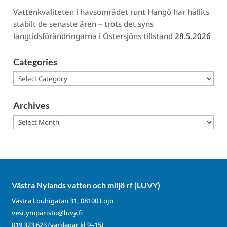
Vattenkvaliteten i havsområdet runt Hangö har hållits
stabilt de senaste åren – trots det syns
långtidsförändringarna i Östersjöns tillstånd
28.5.2026
Categories
Categories
Archives
Archives
Västra Nylands vatten och miljö rf (LUVY)
Västra Louhigatan 31, 08100 Lojo
vesi.ymparisto@luvy.fi
019 323 623
(vardagar kl 9–15)