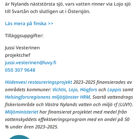
är Nylands näststörsta sjö, vars vatten rinner via Lojo sjö
till Svartån och slutligen ut i Östersjön.
Läs mera på finska >>
Tilläggsuppgifter:
Jussi Vesterinen
projektchef
jussi.vesterinen@luvy.fi
050 307 9648
Hiidenvesi restaureringsprojekt
2023–2025 finansierades av
områdets kommuner:
Vichtis
,
Lojo
,
Högfors
och
Loppis
samt
Helsingforsregionens miljötjänster HRM
, Svartå vattendrags
fiskeriområde och Västra Nylands vatten och miljö rf (LUVY).
Miljöministeriet
har finansierat projektet med medel från
vattenskyddets effektiveringsprogram med en andel på 50
% under åren 2023–2025.