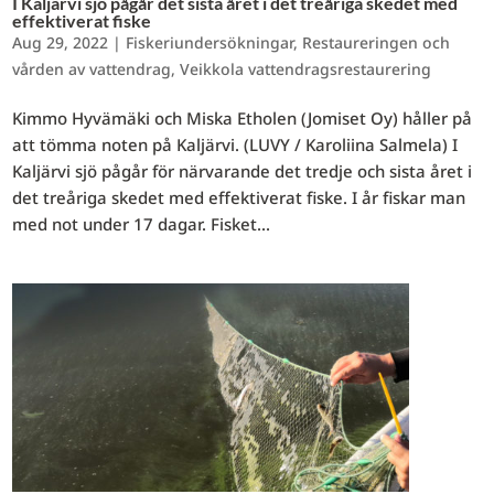
I Kaljärvi sjö pågår det sista året i det treåriga skedet med
effektiverat fiske
Aug 29, 2022
|
Fiskeriundersökningar
,
Restaureringen och
vården av vattendrag
,
Veikkola vattendragsrestaurering
Kimmo Hyvämäki och Miska Etholen (Jomiset Oy) håller på
att tömma noten på Kaljärvi. (LUVY / Karoliina Salmela) I
Kaljärvi sjö pågår för närvarande det tredje och sista året i
det treåriga skedet med effektiverat fiske. I år fiskar man
med not under 17 dagar. Fisket...