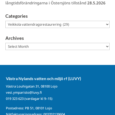
långtidsförändringarna i Östersjöns tillstånd
28.5.2026
Categories
Categories
Archives
Archives
Västra Nylands vatten och miljö rf (LUVY)
Västra Louhigatan 31, 08100 Lojo
vesi.ymparisto@luvy.fi
019 323 623
(vardagar kl 9–15)
Postadress: PB 51, 08101 Lojo
Nätfaktureringsadress: 003702139604