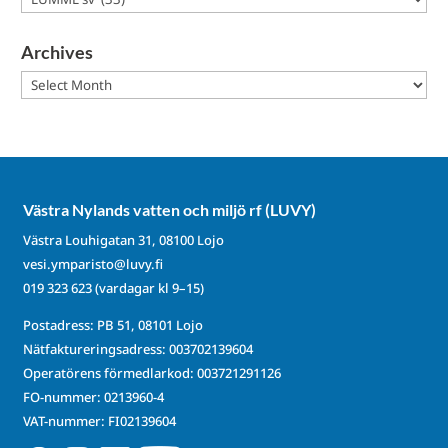
Archives
Archives
Västra Nylands vatten och miljö rf (LUVY)
Västra Louhigatan 31, 08100 Lojo
vesi.ymparisto@luvy.fi
019 323 623
(vardagar kl 9–15)
Postadress: PB 51, 08101 Lojo
Nätfaktureringsadress: 003702139604
Operatörens förmedlarkod: 003721291126
FO-nummer: 0213960-4
VAT-nummer: FI02139604