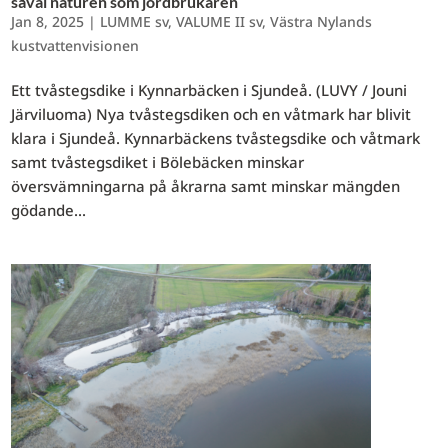
såväl naturen som jordbrukaren
Jan 8, 2025
|
LUMME sv
,
VALUME II sv
,
Västra Nylands
kustvattenvisionen
Ett tvåstegsdike i Kynnarbäcken i Sjundeå. (LUVY / Jouni
Järviluoma) Nya tvåstegsdiken och en våtmark har blivit
klara i Sjundeå. Kynnarbäckens tvåstegsdike och våtmark
samt tvåstegsdiket i Bölebäcken minskar
översvämningarna på åkrarna samt minskar mängden
gödande...