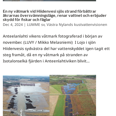
En ny våtmark vid Hiidenvesi sjös strand förbättrar
åkrarnas översvämningsläge, renar vattnet och erbjuder
skydd för fiskar och fåglar
Dec 4, 2024
|
LUMME sv
,
Västra Nylands kustvattenvisionen
Anteelanlahti vikens våtmark fotograferad i början av
november. (LUVY / Mikko Melasniemi) I Lojo i sjön
Hiidenvesis sydvästra del har vattenskyddet igen tagit ett
steg framåt, då en ny våtmark på stranden av
Isotalonselkä fjärden i Anteenlahtiviken blivit...