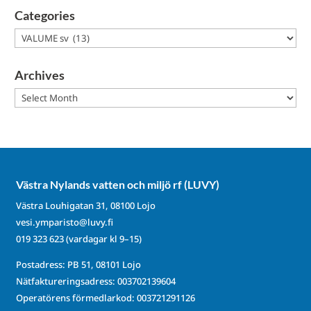
Categories
Categories
Archives
Archives
Västra Nylands vatten och miljö rf (LUVY)
Västra Louhigatan 31, 08100 Lojo
vesi.ymparisto@luvy.fi
019 323 623
(vardagar kl 9–15)
Postadress: PB 51, 08101 Lojo
Nätfaktureringsadress: 003702139604
Operatörens förmedlarkod: 003721291126