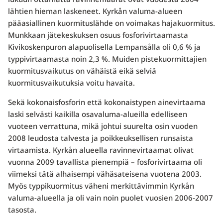
lähtien hieman laskeneet. Kyrkån valuma-alueen
pääasiallinen kuormituslähde on voimakas hajakuormitus.
Munkkaan jätekeskuksen osuus fosforivirtaamasta
Kivikoskenpuron alapuolisella Lempansålla oli 0,6 % ja
typpivirtaamasta noin 2,3 %. Muiden pistekuormittajien
kuormitusvaikutus on vähäistä eikä selviä
kuormitusvaikutuksia voitu havaita.
Sekä kokonaisfosforin että kokonaistypen ainevirtaama
laski selvästi kaikilla osavaluma-alueilla edelliseen
vuoteen verrattuna, mikä johtui suurelta osin vuoden
2008 leudosta talvesta ja poikkeuksellisen runsaista
virtaamista. Kyrkån alueella ravinnevirtaamat olivat
vuonna 2009 tavallista pienempiä – fosforivirtaama oli
viimeksi tätä alhaisempi vähäsateisena vuotena 2003.
Myös typpikuormitus väheni merkittävimmin Kyrkån
valuma-alueella ja oli vain noin puolet vuosien 2006-2007
tasosta.