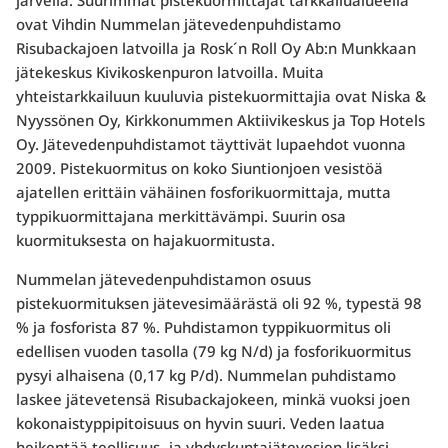
järvellä. Suurimmat pistekuormittajat tarkkailualueella
ovat Vihdin Nummelan jätevedenpuhdistamo
Risubackajoen latvoilla ja Rosk´n Roll Oy Ab:n Munkkaan
jätekeskus Kivikoskenpuron latvoilla. Muita
yhteistarkkailuun kuuluvia pistekuormittajia ovat Niska &
Nyyssönen Oy, Kirkkonummen Aktiivikeskus ja Top Hotels
Oy. Jätevedenpuhdistamot täyttivät lupaehdot vuonna
2009. Pistekuormitus on koko Siuntionjoen vesistöä
ajatellen erittäin vähäinen fosforikuormittaja, mutta
typpikuormittajana merkittävämpi. Suurin osa
kuormituksesta on hajakuormitusta.
Nummelan jätevedenpuhdistamon osuus
pistekuormituksen jätevesimäärästä oli 92 %, typestä 98
% ja fosforista 87 %. Puhdistamon typpikuormitus oli
edellisen vuoden tasolla (79 kg N/d) ja fosforikuormitus
pysyi alhaisena (0,17 kg P/d). Nummelan puhdistamo
laskee jätevetensä Risubackajokeen, minkä vuoksi joen
kokonaistyppipitoisuus on hyvin suuri. Veden laatua
heikentää teollisuus- ja yhdyskuntajätevesien lisäksi