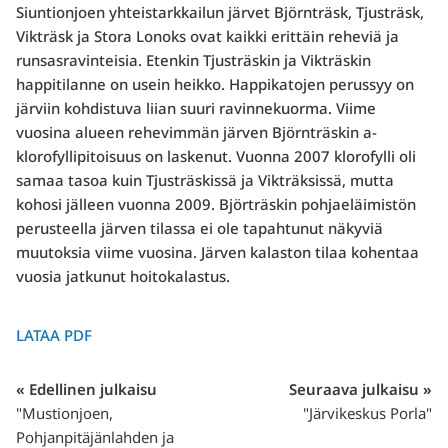
Siuntionjoen yhteistarkkailun järvet Björnträsk, Tjusträsk,
Vikträsk ja Stora Lonoks ovat kaikki erittäin reheviä ja
runsasravinteisia. Etenkin Tjusträskin ja Vikträskin
happitilanne on usein heikko. Happikatojen perussyy on
järviin kohdistuva liian suuri ravinnekuorma. Viime
vuosina alueen rehevimmän järven Björnträskin a-
klorofyllipitoisuus on laskenut. Vuonna 2007 klorofylli oli
samaa tasoa kuin Tjusträskissä ja Vikträksissä, mutta
kohosi jälleen vuonna 2009. Björträskin pohjaeläimistön
perusteella järven tilassa ei ole tapahtunut näkyviä
muutoksia viime vuosina. Järven kalaston tilaa kohentaa
vuosia jatkunut hoitokalastus.
LATAA PDF
« Edellinen julkaisu
Seuraava julkaisu »
"Mustionjoen,
"Järvikeskus Porla"
Pohjanpitäjänlahden ja