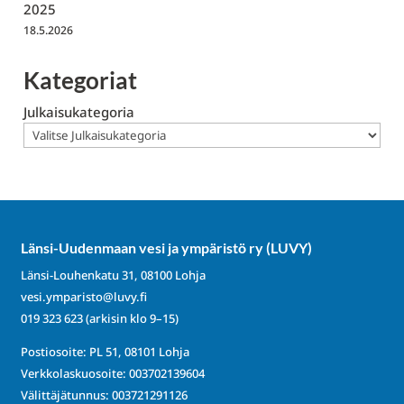
2025
18.5.2026
Kategoriat
Julkaisukategoria
Länsi-Uudenmaan vesi ja ympäristö ry (LUVY)
Länsi-Louhenkatu 31, 08100 Lohja
vesi.ymparisto@luvy.fi
019 323 623
(arkisin klo 9–15)
Postiosoite: PL 51, 08101 Lohja
Verkkolaskuosoite: 003702139604
Välittäjätunnus: 003721291126