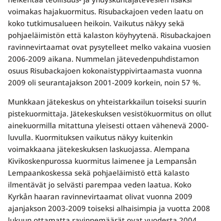
voimakas hajakuormitus. Risubackajoen veden laatu on
koko tutkimusalueen heikoin. Vaikutus näkyy sekä
pohjaeläimistön että kalaston köyhyytenä. Risubackajoen
ravinnevirtaamat ovat pysytelleet melko vakaina vuosien
2006-2009 aikana. Nummelan jätevedenpuhdistamon
osuus Risubackajoen kokonaistyppivirtaamasta vuonna
2009 oli seurantajakson 2001-2009 korkein, noin 57 %.
Munkkaan jätekeskus on yhteistarkkailun toiseksi suurin
pistekuormittaja. Jätekeskuksen vesistökuormitus on ollut
ainekuormilla mitattuna yleisesti ottaen vähenevä 2000-
luvulla. Kuormituksen vaikutus näkyy kuitenkin
voimakkaana jätekeskuksen laskuojassa. Alempana
Kivikoskenpurossa kuormitus laimenee ja Lempansån
Lempaankoskessa sekä pohjaeläimistö että kalasto
ilmentävät jo selvästi parempaa veden laatua. Koko
Kyrkån haaran ravinnevirtaamat olivat vuonna 2009
ajanjakson 2003-2009 toiseksi alhaisimpia ja vuotta 2008
lukuun ottamatta ravinnemäärät ovat vuodesta 2004