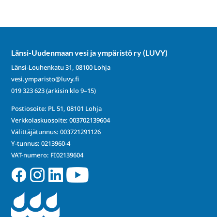
Länsi-Uudenmaan vesi ja ympäristö ry (LUVY)
Länsi-Louhenkatu 31, 08100 Lohja
vesi.ymparisto@luvy.fi
019 323 623
(arkisin klo 9–15)
Postiosoite: PL 51, 08101 Lohja
Verkkolaskuosoite: 003702139604
Välittäjätunnus: 003721291126
Y-tunnus: 0213960-4
VAT-numero: FI02139604