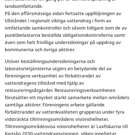
landsomfattande.
På den affärsmässiga sidan fortsatte uppföljningen av
tillståndet i regionalt viktiga vattendrag i form av
omfattande samkontroller och såsom tidigare som de av
punktbelastarna beställda obligationskontrollerna samt
även som helt frivilliga undersökningar på uppdrag av
kommunerna och övriga aktörer.
Utöver beställningsundersökningarna och
laboratorietjänsterna utgörs en betydande del av
föreningens verksamhet av förbättrandet av
vattendragens tillstånd med hjälp av
restaureringsåtgärder. Restaureringsverksamheten
förutsätter ett mycket starkt samarbete mellan områdets
samtliga aktörer. Föreningens arbete gällande
förbättrandet av vattenkvaliteten grupperas under fyra
vidsträckta tillrinningsområdens visionshelheter.
Tillrinningsområdesvisa visionshelheter är Laxfiskarna till
Karisån 2030-vattendragsvisionen, vilken innefattar