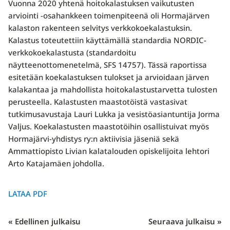
Vuonna 2020 yhtenä hoitokalastuksen vaikutusten
arviointi -osahankkeen toimenpiteenä oli Hormajärven
kalaston rakenteen selvitys verkkokoekalastuksin.
Kalastus toteutettiin käyttämällä standardia NORDIC-
verkkokoekalastusta (standardoitu
näytteenottomenetelmä, SFS 14757). Tässä raportissa
esitetään koekalastuksen tulokset ja arvioidaan järven
kalakantaa ja mahdollista hoitokalastustarvetta tulosten
perusteella. Kalastusten maastotöistä vastasivat
tutkimusavustaja Lauri Lukka ja vesistöasiantuntija Jorma
Valjus. Koekalastusten maastotöihin osallistuivat myös
Hormajärvi-yhdistys ry:n aktiivisia jäseniä sekä
Ammattiopisto Livian kalatalouden opiskelijoita lehtori
Arto Katajamäen johdolla.
LATAA PDF
« Edellinen julkaisu
Seuraava julkaisu »