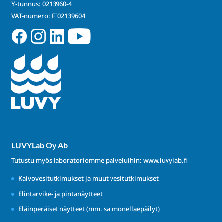
Y-tunnus: 0213960-4
VAT-numero: FI02139604
LUVYLab Oy Ab
Tutustu myös laboratoriomme palveluihin:
www.luvylab.fi
Kaivovesitutkimukset ja muut vesitutkimukset
Elintarvike- ja pintanäytteet
Eläinperäiset näytteet (mm. salmonellaepäilyt)