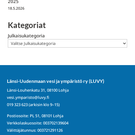
2025
18.5.2026
Kategoriat
Julkaisukategoria
Länsi-Uudenmaan vesi ja ympäristö ry (LUVY)
Länsi-Louhenkatu 31, 08100 Lohja
vesi.ymparisto@luvy.fi
019 323 623
(arkisin klo 9–15)
Postiosoite: PL 51, 08101 Lohja
Verkkolaskuosoite: 003702139604
Välittäjätunnus: 003721291126