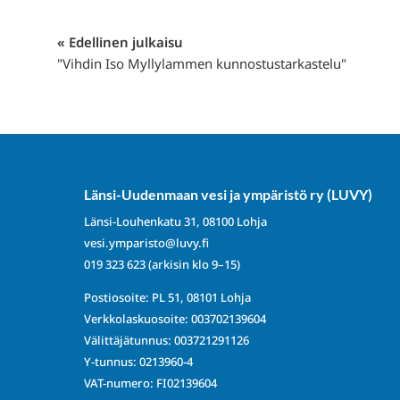
« Edellinen julkaisu
"Vihdin Iso Myllylammen kunnostustarkastelu"
Länsi-Uudenmaan vesi ja ympäristö ry (LUVY)
Länsi-Louhenkatu 31, 08100 Lohja
vesi.ymparisto@luvy.fi
019 323 623
(arkisin klo 9–15)
Postiosoite: PL 51, 08101 Lohja
Verkkolaskuosoite: 003702139604
Välittäjätunnus: 003721291126
Y-tunnus: 0213960-4
VAT-numero: FI02139604