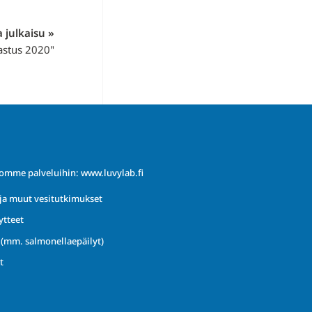
 julkaisu »
astus 2020"
iomme palveluihin:
www.luvylab.fi
ja muut vesitutkimukset
ytteet
t (mm. salmonellaepäilyt)
t