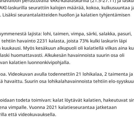
avaloon perustuvalla VAKI-kalalaskurilla (21.5-27.11) ja lasku
KI-laskurilla seurattiin kalojen määrää, kokoa, kulkusuuntaa j
. Lisäksi seurantalaitteiden huollon ja kalatien tyhjentämisen
mmenestä lajista: lohi, taimen, vimpa, särki, salakka, pasuri,
 tehtiin havainto 2231 kalasta, joista 73% kulki laskurin läpi
 kuukausi. Myös kesäkuun alkupuoli oli kalatiellä vilkas aina k
 laski huomattavasti. Alkukesän havainnoista suurin osa oli
evan kalatien luonnonkivipohjalla.
toa. Videokuvan avulla todennettiin 21 lohikalaa, 2 taimenta ja
llä havaittu. Suurin osa lohikalahavainnoista tehtiin elo-syyskuu
voidaan todeta toimivan: kalat löytävät kalatien, hakeutuvat si
ueena vimpalle. Vuonna 2021 kalatieseurantaa jatketaan
illa että videokuvauksella.