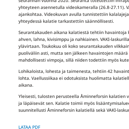
seurannan vuonna 2020. Seuranta toteutettiin infrapun
yhteyteen asennetulla videokameralla (26.8-27.11). VA
ajankohtaa. Videokuvan avulla tunnistettiin kalalajeja
yhteydessä kalatie tarkastettiin säännöllisesti.
Seurantakauden aikana kalatiestä tehtiin havaintoja ky
ahven, lahna, kivisimppu ja nahkiainen. VAKI-laskurilla
ylävirtaan. Toukokuu oli koko seurantakauden vilkkain
puoliväliin asti, mutta sen jälkeen havaintojen määrä
mahdollisesti vimpoja, sillä niiden todettiin myös kut
Lohikaloista, lohesta ja taimenesta, tehtiin 42 havain
lohta. Vaellussiikaa ei odotuksista huolimatta kalatie
aikana.
Yleisesti, tulosten perusteella Åminneforsin kalatien 
ja läpäisevät sen. Kalatie toimii myös lisääntymisal
suunnitellusti Åminneforsin kalatiellä sekä VAKI-laskur
LATAA PDF