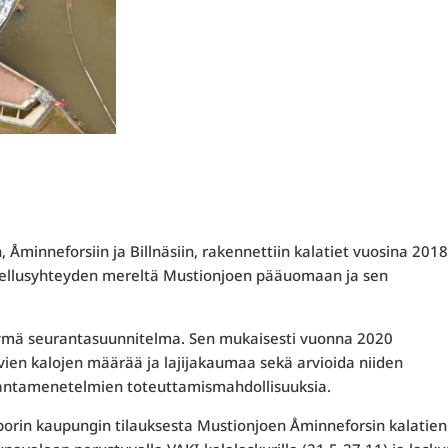
minneforsiin ja Billnäsiin, rakennettiin kalatiet vuosina 201
vaellusyhteyden mereltä Mustionjoen pääuomaan ja sen
ksymä seurantasuunnitelma. Sen mukaisesti vuonna 2020
vien kalojen määrää ja lajijakaumaa sekä arvioida niiden
urantamenetelmien toteuttamismahdollisuuksia.
porin kaupungin tilauksesta Mustionjoen Åminneforsin kalatien