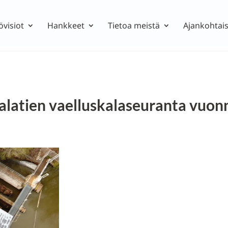
övisiot
Hankkeet
Tietoa meistä
Ajankohtais
alatien vaelluskalaseuranta vuon