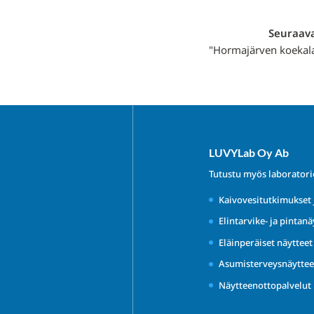
Seuraava
"Hormajärven koekal
LUVYLab Oy Ab
Tutustu myös laborator
Kaivovesitutkimukset 
Elintarvike- ja pintanä
Eläinperäiset näyttee
Asumisterveysnäyttee
Näytteenottopalvelut