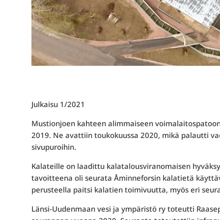
Julkaisu 1/2021
Mustionjoen kahteen alimmaiseen voimalaitospatoon, Å
2019. Ne avattiin toukokuussa 2020, mikä palautti 
sivupuroihin.
Kalateille on laadittu kalatalousviranomaisen hyvä
tavoitteena oli seurata Åminneforsin kalatietä käyttä
perusteella paitsi kalatien toimivuutta, myös eri se
Länsi-Uudenmaan vesi ja ympäristö ry toteutti Raase