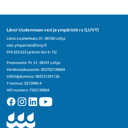
Länsi-Uudenmaan vesi ja ympäristö ry (LUVY)
Länsi-Louhenkatu 31, 08100 Lohja
vesi.ymparisto@luvy.fi
019 323 623
(arkisin klo 9–15)
Postiosoite: PL 51, 08101 Lohja
Verkkolaskuosoite: 003702139604
Välittäjätunnus: 003721291126
Y-tunnus: 0213960-4
VAT-numero: FI02139604