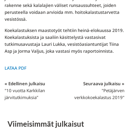
rakenne sekä kalalajien väliset runsaussuhteet, joiden
perusteella voidaan arvioida mm. hoitokalastustarvetta
vesistössä.
Koekalastuksen maastotyöt tehtiin heinä-elokuussa 2019.
Koekalastuksista ja saaliin käsittelystä vastasivat
tutkimusavustaja Lauri Lukka, vesistöasiantuntijat Tiina
Asp ja Jorma Valjus, joka vastasi myös raportoinnista.
LATAA PDF
« Edellinen julkaisu
Seuraava julkaisu »
"10 vuotta Karkkilan
"Petäjärven
järvitutkimuksia"
verkkokoekalastus 2019"
Viimeisimmät julkaisut