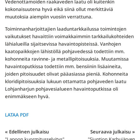
Vedenottamoiden raakaveden laatu oli kuitenkin
kokonaisuutena hyvä eikä siinä ollut merkittäviä
muutoksia aiempiin vuosiin verrattuna.
Toiminnanharjoittajien laaduntarkkailussa toimintojen
vaikutukset havaittiin voimakkaimmin tarkkailukohteiden
lähialueilla sijaitsevissa havaintopisteissä. Vanhojen
kaatopaikkojen lähistöllä pohjavedessä todettiin mm.
kohonneita ravinne- ja metallipitoisuuksia. Muutamissa
havaintoputkissa todettiin mm. bensiinin lisäaineita,
joiden pitoisuudet olivat pääasiassa pieniä. Kohonneita
kloridipitoisuuksia lukuun ottamatta pohjaveden laatu
Lohjanharjun pohjavesialueen havaintoputkissa oli
enimmäkseen hyvä.
LATAA PDF
« Edellinen julkaisu
Seuraava julkaisu »
"Lapoon kuormitusselvitys"
"Siuntion Karhujärven