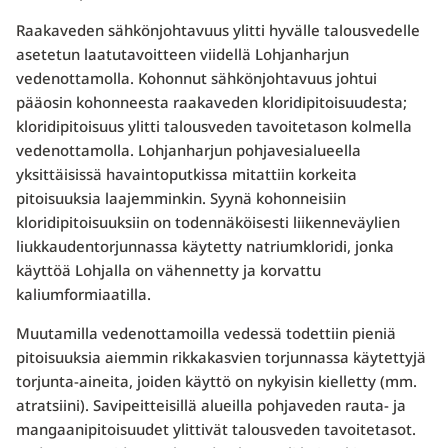
Raakaveden sähkönjohtavuus ylitti hyvälle talousvedelle
asetetun laatutavoitteen viidellä Lohjanharjun
vedenottamolla. Kohonnut sähkönjohtavuus johtui
pääosin kohonneesta raakaveden kloridipitoisuudesta;
kloridipitoisuus ylitti talousveden tavoitetason kolmella
vedenottamolla. Lohjanharjun pohjavesialueella
yksittäisissä havaintoputkissa mitattiin korkeita
pitoisuuksia laajemminkin. Syynä kohonneisiin
kloridipitoisuuksiin on todennäköisesti liikenneväylien
liukkaudentorjunnassa käytetty natriumkloridi, jonka
käyttöä Lohjalla on vähennetty ja korvattu
kaliumformiaatilla.
Muutamilla vedenottamoilla vedessä todettiin pieniä
pitoisuuksia aiemmin rikkakasvien torjunnassa käytettyjä
torjunta-aineita, joiden käyttö on nykyisin kielletty (mm.
atratsiini). Savipeitteisillä alueilla pohjaveden rauta- ja
mangaanipitoisuudet ylittivät talousveden tavoitetasot.