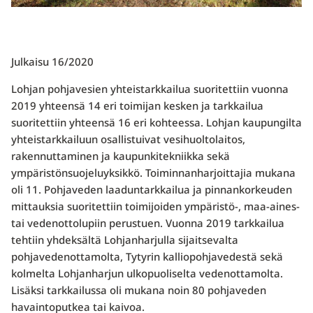
Julkaisu 16/2020
Lohjan pohjavesien yhteistarkkailua suoritettiin vuonna
2019 yhteensä 14 eri toimijan kesken ja tarkkailua
suoritettiin yhteensä 16 eri kohteessa. Lohjan kaupungilta
yhteistarkkailuun osallistuivat vesihuoltolaitos,
rakennuttaminen ja kaupunkitekniikka sekä
ympäristönsuojeluyksikkö. Toiminnanharjoittajia mukana
oli 11. Pohjaveden laaduntarkkailua ja pinnankorkeuden
mittauksia suoritettiin toimijoiden ympäristö-, maa-aines-
tai vedenottolupiin perustuen. Vuonna 2019 tarkkailua
tehtiin yhdeksältä Lohjanharjulla sijaitsevalta
pohjavedenottamolta, Tytyrin kalliopohjavedestä sekä
kolmelta Lohjanharjun ulkopuoliselta vedenottamolta.
Lisäksi tarkkailussa oli mukana noin 80 pohjaveden
havaintoputkea tai kaivoa.