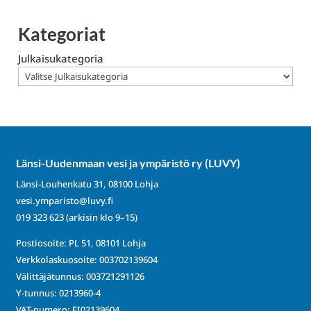
Kategoriat
Julkaisukategoria
Länsi-Uudenmaan vesi ja ympäristö ry (LUVY)
Länsi-Louhenkatu 31, 08100 Lohja
vesi.ymparisto@luvy.fi
019 323 623
(arkisin klo 9–15)
Postiosoite: PL 51, 08101 Lohja
Verkkolaskuosoite: 003702139604
Välittäjätunnus: 003721291126
Y-tunnus: 0213960-4
VAT-numero: FI02139604