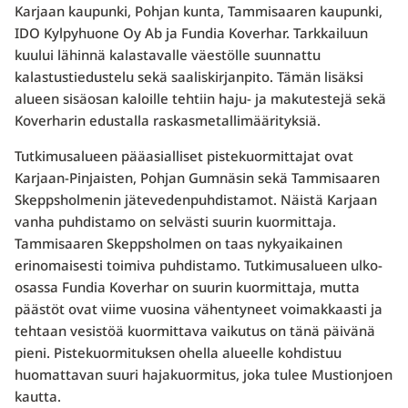
Karjaan kaupunki, Pohjan kunta, Tammisaaren kaupunki,
IDO Kylpyhuone Oy Ab ja Fundia Koverhar. Tarkkailuun
kuului lähinnä kalastavalle väestölle suunnattu
kalastustiedustelu sekä saaliskirjanpito. Tämän lisäksi
alueen sisäosan kaloille tehtiin haju- ja makutestejä sekä
Koverharin edustalla raskasmetallimäärityksiä.
Tutkimusalueen pääasialliset pistekuormittajat ovat
Karjaan-Pinjaisten, Pohjan Gumnäsin sekä Tammisaaren
Skeppsholmenin jätevedenpuhdistamot. Näistä Karjaan
vanha puhdistamo on selvästi suurin kuormittaja.
Tammisaaren Skeppsholmen on taas nykyaikainen
erinomaisesti toimiva puhdistamo. Tutkimusalueen ulko-
osassa Fundia Koverhar on suurin kuormittaja, mutta
päästöt ovat viime vuosina vähentyneet voimakkaasti ja
tehtaan vesistöä kuormittava vaikutus on tänä päivänä
pieni. Pistekuormituksen ohella alueelle kohdistuu
huomattavan suuri hajakuormitus, joka tulee Mustionjoen
kautta.