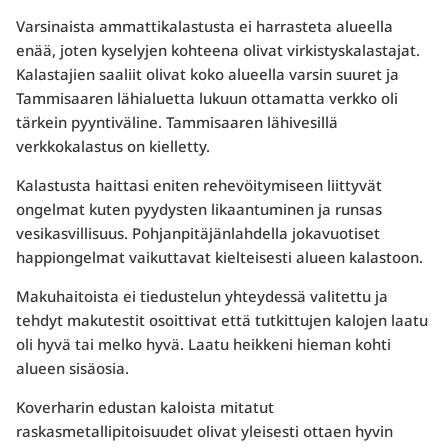
Varsinaista ammattikalastusta ei harrasteta alueella
enää, joten kyselyjen kohteena olivat virkistyskalastajat.
Kalastajien saaliit olivat koko alueella varsin suuret ja
Tammisaaren lähialuetta lukuun ottamatta verkko oli
tärkein pyyntiväline. Tammisaaren lähivesillä
verkkokalastus on kielletty.
Kalastusta haittasi eniten rehevöitymiseen liittyvät
ongelmat kuten pyydysten likaantuminen ja runsas
vesikasvillisuus. Pohjanpitäjänlahdella jokavuotiset
happiongelmat vaikuttavat kielteisesti alueen kalastoon.
Makuhaitoista ei tiedustelun yhteydessä valitettu ja
tehdyt makutestit osoittivat että tutkittujen kalojen laatu
oli hyvä tai melko hyvä. Laatu heikkeni hieman kohti
alueen sisäosia.
Koverharin edustan kaloista mitatut
raskasmetallipitoisuudet olivat yleisesti ottaen hyvin