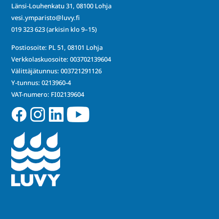
Länsi-Louhenkatu 31, 08100 Lohja
vesi.ymparisto@luvy.fi
019 323 623
(arkisin klo 9–15)
Postiosoite: PL 51, 08101 Lohja
Verkkolaskuosoite: 003702139604
Välittäjätunnus: 003721291126
Y-tunnus: 0213960-4
VAT-numero: FI02139604