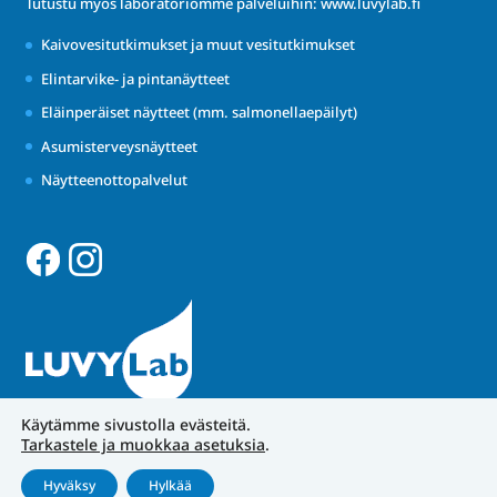
Tutustu myös laboratoriomme palveluihin:
www.luvylab.fi
Kaivovesitutkimukset ja muut vesitutkimukset
Elintarvike- ja pintanäytteet
Eläinperäiset näytteet (mm. salmonellaepäilyt)
Asumisterveysnäytteet
Näytteenottopalvelut
Käytämme sivustolla evästeitä.
Tarkastele ja muokkaa asetuksia
.
Hyväksy
Hylkää
Tietosuojakäytännöt