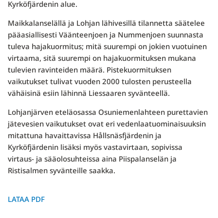
Kyrköfjärdenin alue.
Maikkalanselällä ja Lohjan lähivesillä tilannetta säätelee
pääasiallisesti Väänteenjoen ja Nummenjoen suunnasta
tuleva hajakuormitus; mitä suurempi on jokien vuotuinen
virtaama, sitä suurempi on hajakuormituksen mukana
tulevien ravinteiden määrä. Pistekuormituksen
vaikutukset tulivat vuoden 2000 tulosten perusteella
vähäisinä esiin lähinnä Liessaaren syvänteellä.
Lohjanjärven eteläosassa Osuniemenlahteen purettavien
jätevesien vaikutukset ovat eri vedenlaatuominaisuuksin
mitattuna havaittavissa Hållsnäsfjärdenin ja
Kyrköfjärdenin lisäksi myös vastavirtaan, sopivissa
virtaus- ja sääolosuhteissa aina Piispalanselän ja
Ristisalmen syvänteille saakka.
LATAA PDF