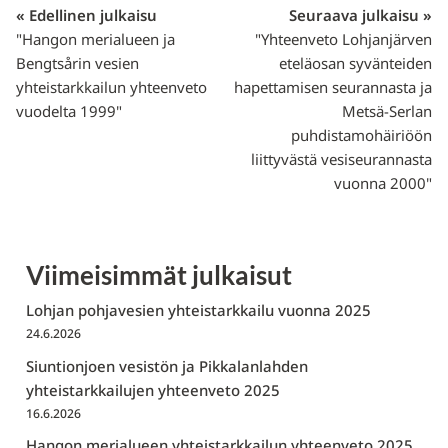
« Edellinen julkaisu
Seuraava julkaisu »
"Hangon merialueen ja
"Yhteenveto Lohjanjärven
Bengtsårin vesien
eteläosan syvänteiden
yhteistarkkailun yhteenveto
hapettamisen seurannasta ja
vuodelta 1999"
Metsä-Serlan
puhdistamohäiriöön
liittyvästä vesiseurannasta
vuonna 2000"
Viimeisimmät julkaisut
Lohjan pohjavesien yhteistarkkailu vuonna 2025
24.6.2026
Siuntionjoen vesistön ja Pikkalanlahden
yhteistarkkailujen yhteenveto 2025
16.6.2026
Hangon merialueen yhteistarkkailun yhteenveto 2025