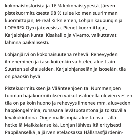
kokonaisfosforista ja 16 % kokonaistypestä. Järven
pistekuormituksesta 98 % tulee kolmen suurimman
kuormittajan, M-real Kirkniemen, Lohjan kaupungin ja
LOPAREX Oy:n jätevesistä. Pienet kuormittajat,
Karjalohjan kun­ta, Kisakallio ja Vivamo, vaikuttavat
lähinnä paikallisesti.
Lohjanjärvi on kokonaisuutena rehevä. Rehevyyden
ilmeneminen ja taso kuitenkin vaihtelee alueit­tain.
Suurten selkäalueiden, Karjalohjanselän ja lsoselän, tila
on pääosin hyvä.
Pistekuormituksen ja Väänteenjoen tai Nummenjoen
tuoman hajakuormituksen vaikutusalueella ole­vien vesien
tila on paikoin huono ja rehevyys ilmenee mm. alusveden
happiongelmina, runsaana levä­tuotantona ja toistuvilla
leväkukintoina. Ongelmallisimpia alueita ovat tällä
hetkellä Maikkalanselkä, Lohjan lähivesiltä erityisesti
Pappilanselkä ja järven eteläosassa Hållsnäsfjärdenin-