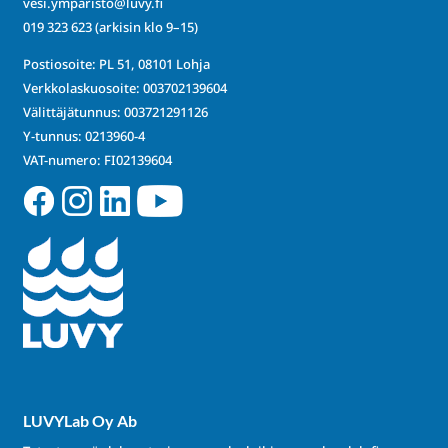
vesi.ymparisto@luvy.fi
019 323 623
(arkisin klo 9–15)
Postiosoite: PL 51, 08101 Lohja
Verkkolaskuosoite: 003702139604
Välittäjätunnus: 003721291126
Y-tunnus: 0213960-4
VAT-numero: FI02139604
LUVYLab Oy Ab