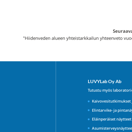
Seuraava
"Hiidenveden alueen yhteistarkkailun yhteenveto vuo
LUVYLab Oy Ab
Tutustu myös laborator
Kaivovesitutkimukset 
Elintarvike- ja pintanä
Eläinperäiset näyttee
Asumisterveysnäyttee