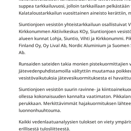
suppea tarkkailuvuosi, jolloin tarkkaillaan pelkästään
Kalataloustarkkailun vuosittainen aineisto kerättiin,
Siuntionjoen vesistön yhteistarkkailuun osallistuivat V
Kirkkonummen Aktiivikeskus KOy, Siuntionjoen vesist
alueen kunnat Lohja, Siuntio, Vihti ja Kirkkonummi. P
Finland Oy, Oy Lival Ab, Nordic Aluminium ja Suomen 
Ab.
Runsaiden sateiden takia monien pistekuormittajien v
Jätevedenpuhdistamoilla vältyttiin muutamaa poikkeus
vesistövaikutuksia jätevesikuormituksesta ei havaittu
Siuntionjoen vesistön suurin ravinne- ja kiintoainek
ollessa kokonaisuuden kannalta vaatimaton. Pikkalanl
perukkaan. Merkittävimmät hajakuormituksen lähteet k
luonnonhuuhtouma.
Kaikki vedenlaatuanalyysien tulokset on viety ympäri
erillisestä tulosliitteestä.