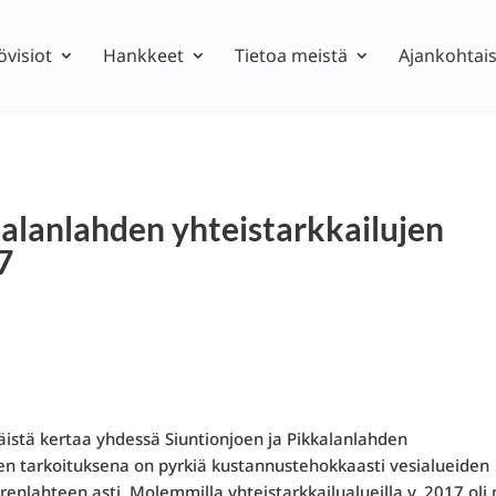
övisiot
Hankkeet
Tietoa meistä
Ajankohtais
kalanlahden yhteistarkkailujen
7
istä kertaa yhdessä Siuntionjoen ja Pikkalanlahden
sen tarkoituksena on pyrkiä kustannustehokkaasti vesialueiden
enlahteen asti. Molemmilla yhteistarkkailualueilla v. 2017 oli 