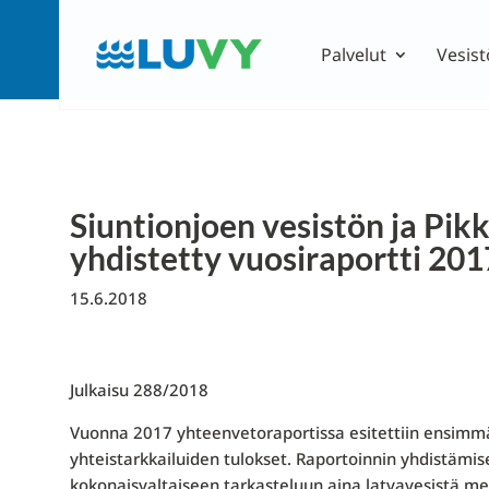
Palvelut
Vesist
Siuntionjoen vesistön ja Pik
yhdistetty vuosiraportti 201
15.6.2018
Julkaisu 288/2018
Vuonna 2017 yhteenvetoraportissa esitettiin ensimmä
yhteistarkkailuiden tulokset. Raportoinnin yhdistämi
kokonaisvaltaiseen tarkasteluun aina latvavesistä mer