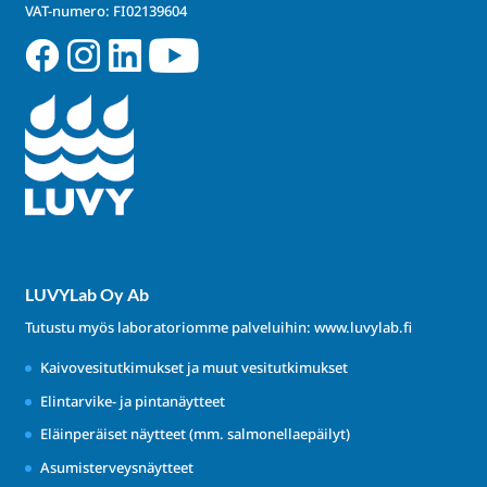
VAT-numero: FI02139604
LUVYLab Oy Ab
Tutustu myös laboratoriomme palveluihin:
www.luvylab.fi
Kaivovesitutkimukset ja muut vesitutkimukset
Elintarvike- ja pintanäytteet
Eläinperäiset näytteet (mm. salmonellaepäilyt)
Asumisterveysnäytteet