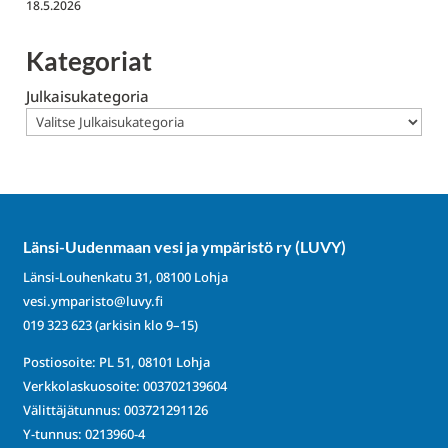
18.5.2026
Kategoriat
Julkaisukategoria
Länsi-Uudenmaan vesi ja ympäristö ry (LUVY)
Länsi-Louhenkatu 31, 08100 Lohja
vesi.ymparisto@luvy.fi
019 323 623
(arkisin klo 9–15)
Postiosoite: PL 51, 08101 Lohja
Verkkolaskuosoite: 003702139604
Välittäjätunnus: 003721291126
Y-tunnus: 0213960-4