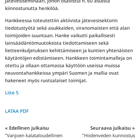
jätevesiseminaari, johon osallistui n. 60 asiasta
kiinnostunutta henkilöä.
Hankkeessa toteutettiin aktiivista jätevesisektorin
tiedotustyötä sekä asukkaiden, viranomaisten että alan
toimijoiden suuntaan. Hanke vaikutti paikallisesti
lainsäädäntömuutoksista tiedottamiseen sekä
lietteenkuljetuksen kehittämiseen ja kuntien yhtenäisten
käytäntöjen edistämiseen. Hankkeen toimintamalleja on
otettu ja ollaan ottamassa käyttöön useissa muissa
neuvontahankkeissa ympäri Suomen ja mallia ovat
hakeneet myös ruotsalaiset toimijat.
Liite 5
LATAA PDF
« Edellinen julkaisu
Seuraava julkaisu »
"Vanjoen kalataloudellinen
"Hiidenveden kunnostus