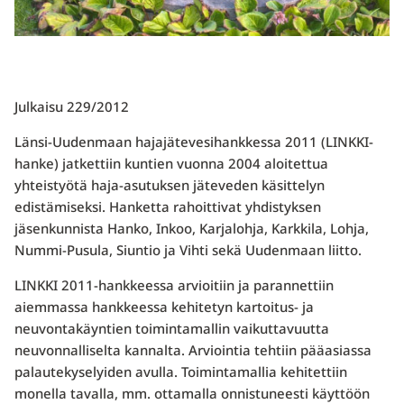
Julkaisu 229/2012
Länsi-Uudenmaan hajajätevesihankkessa 2011 (LINKKI-
hanke) jatkettiin kuntien vuonna 2004 aloitettua
yhteistyötä haja-asutuksen jäteveden käsittelyn
edistämiseksi. Hanketta rahoittivat yhdistyksen
jäsenkunnista Hanko, Inkoo, Karjalohja, Karkkila, Lohja,
Nummi-Pusula, Siuntio ja Vihti sekä Uudenmaan liitto.
LINKKI 2011-hankkeessa arvioitiin ja parannettiin
aiemmassa hankkeessa kehitetyn kartoitus- ja
neuvontakäyntien toimintamallin vaikuttavuutta
neuvonnalliselta kannalta. Arviointia tehtiin pääasiassa
palautekyselyiden avulla. Toimintamallia kehitettiin
monella tavalla, mm. ottamalla onnistuneesti käyttöön