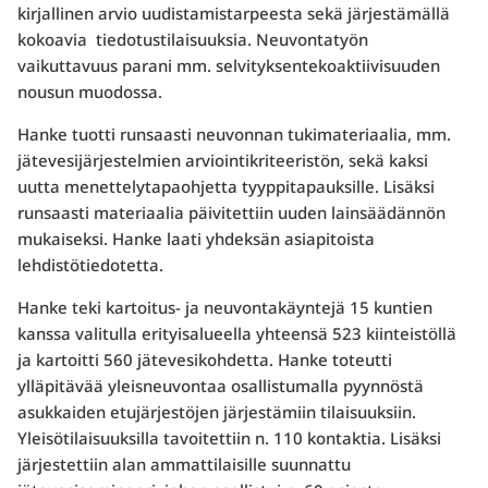
kirjallinen arvio uudistamistarpeesta sekä järjestämällä
kokoavia tiedotustilaisuuksia. Neuvontatyön
vaikuttavuus parani mm. selvityksentekoaktiivisuuden
nousun muodossa.
Hanke tuotti runsaasti neuvonnan tukimateriaalia, mm.
jätevesijärjestelmien arviointikriteeristön, sekä kaksi
uutta menettelytapaohjetta tyyppitapauksille. Lisäksi
runsaasti materiaalia päivitettiin uuden lainsäädännön
mukaiseksi. Hanke laati yhdeksän asiapitoista
lehdistötiedotetta.
Hanke teki kartoitus- ja neuvontakäyntejä 15 kuntien
kanssa valitulla erityisalueella yhteensä 523 kiinteistöllä
ja kartoitti 560 jätevesikohdetta. Hanke toteutti
ylläpitävää yleisneuvontaa osallistumalla pyynnöstä
asukkaiden etujärjestöjen järjestämiin tilaisuuksiin.
Yleisötilaisuuksilla tavoitettiin n. 110 kontaktia. Lisäksi
järjestettiin alan ammattilaisille suunnattu