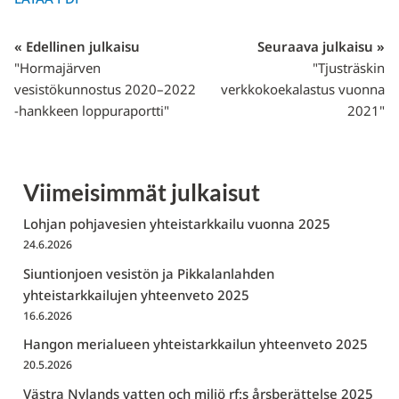
« Edellinen julkaisu
Seuraava julkaisu »
"Hormajärven
"Tjusträskin
vesistökunnostus 2020–2022
verkkokoekalastus vuonna
-hankkeen loppuraportti"
2021"
Viimeisimmät julkaisut
Lohjan pohjavesien yhteistarkkailu vuonna 2025
24.6.2026
Siuntionjoen vesistön ja Pikkalanlahden
yhteistarkkailujen yhteenveto 2025
16.6.2026
Hangon merialueen yhteistarkkailun yhteenveto 2025
20.5.2026
Västra Nylands vatten och miljö rf:s årsberättelse 2025