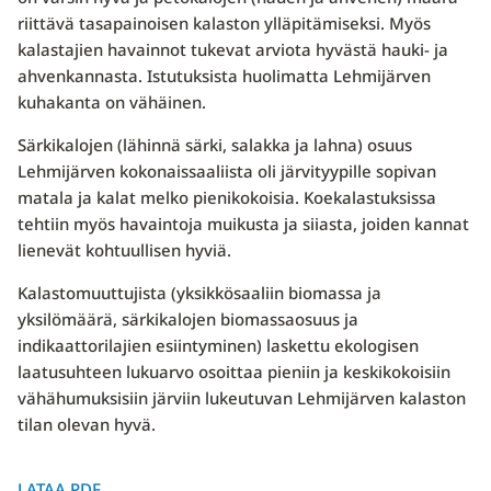
riittävä tasapainoisen kalaston ylläpitämiseksi. Myös
kalastajien havainnot tukevat arviota hyvästä hauki- ja
ahvenkannasta. Istutuksista huolimatta Lehmijärven
kuhakanta on vähäinen.
Särkikalojen (lähinnä särki, salakka ja lahna) osuus
Lehmijärven kokonaissaaliista oli järvityypille sopivan
matala ja kalat melko pienikokoisia. Koekalastuksissa
tehtiin myös havaintoja muikusta ja siiasta, joiden kannat
lienevät kohtuullisen hyviä.
Kalastomuuttujista (yksikkösaaliin biomassa ja
yksilömäärä, särkikalojen biomassaosuus ja
indikaattorilajien esiintyminen) laskettu ekologisen
laatusuhteen lukuarvo osoittaa pieniin ja keskikokoisiin
vähähumuksisiin järviin lukeutuvan Lehmijärven kalaston
tilan olevan hyvä.
LATAA PDF