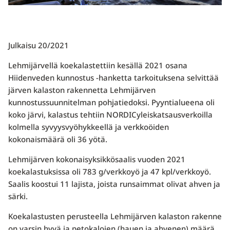
Julkaisu 20/2021
Lehmijärvellä koekalastettiin kesällä 2021 osana
Hiidenveden kunnostus -hanketta tarkoituksena selvittää
järven kalaston rakennetta Lehmijärven
kunnostussuunnitelman pohjatiedoksi. Pyyntialueena oli
koko järvi, kalastus tehtiin NORDICyleiskatsausverkoilla
kolmella syvyysvyöhykkeellä ja verkkoöiden
kokonaismäärä oli 36 yötä.
Lehmijärven kokonaisyksikkösaalis vuoden 2021
koekalastuksissa oli 783 g/verkkoyö ja 47 kpl/verkkoyö.
Saalis koostui 11 lajista, joista runsaimmat olivat ahven ja
särki.
Koekalastusten perusteella Lehmijärven kalaston rakenne
on varsin hyvä ja petokalojen (hauen ja ahvenen) määrä