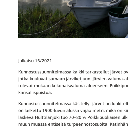
Julkaisu 16/2021
Kunnostussuunnitelmassa kaikki tarkastellut järvet ov
jotka kuuluvat samaan järviketjuun. Järvien valuma-al
tulevat mukaan kokonaisvaluma-alueeseen. Poikkipuo
kansallispuistoa.
Kunnostussuunnitelmassa käsitellyt järvet on luokitel
on laskettu 1900-luvun alussa vajaa metri, mikä on k
laskeva Hulttilanjoki tuo 70–80 % Poikkipuoliaisen ulk
muun muassa entiseltä turpeennostosuolta, Katinhänn