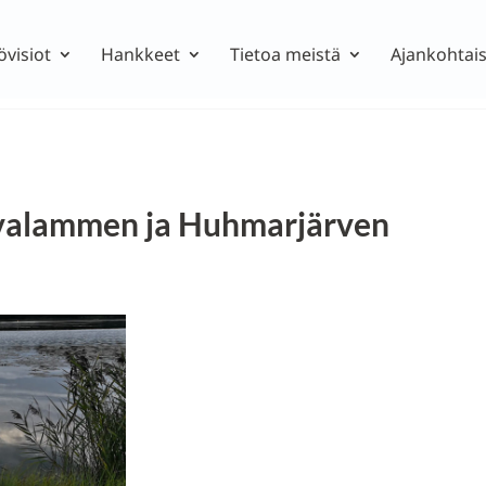
övisiot
Hankkeet
Tietoa meistä
Ajankohtais
ervalammen ja Huhmarjärven