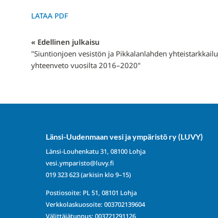
LATAA PDF
« Edellinen julkaisu
"Siuntionjoen vesistön ja Pikkalanlahden yhteistarkkail
yhteenveto vuosilta 2016–2020"
Länsi-Uudenmaan vesi ja ympäristö ry (LUVY)
Länsi-Louhenkatu 31, 08100 Lohja
vesi.ymparisto@luvy.fi
019 323 623
(arkisin klo 9–15)
Postiosoite: PL 51, 08101 Lohja
Verkkolaskuosoite: 003702139604
Välittäjätunnus: 003721291126