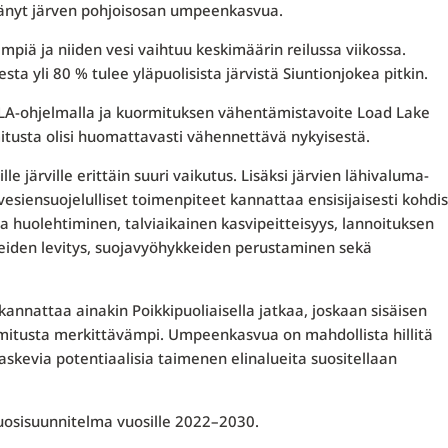
änyt järven pohjoisosan umpeenkasvua.
piä ja niiden vesi vaihtuu keskimäärin reilussa viikossa.
 yli 80 % tulee yläpuolisista järvistä Siuntionjokea pitkin.
MALA-ohjelmalla ja kuormituksen vähentämistavoite Load Lake
tusta olisi huomattavasti vähennettävä nykyisestä.
e järville erittäin suuri vaikutus. Lisäksi järvien lähivaluma-
 vesiensuojelulliset toimenpiteet kannattaa ensisijaisesti kohdis
a huolehtiminen, talviaikainen kasvipeitteisyys, lannoituksen
eiden levitys, suojavyöhykkeiden perustaminen sekä
kannattaa ainakin Poikkipuoliaisella jatkaa, joskaan sisäisen
rmitusta merkittävämpi. Umpeenkasvua on mahdollista hillitä
laskevia potentiaalisia taimenen elinalueita suositellaan
osisuunnitelma vuosille 2022–2030.