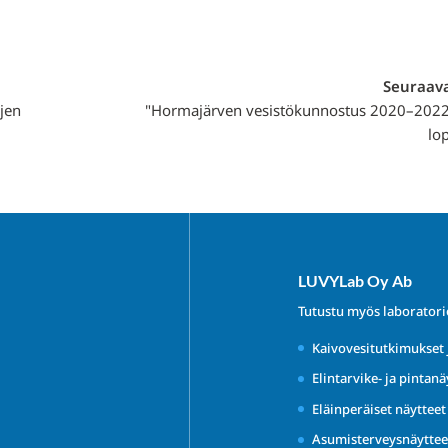
Seuraava
ujen
"Hormajärven vesistökunnostus 2020–2022
lo
LUVYLab Oy Ab
Tutustu myös laborator
Kaivovesitutkimukset 
Elintarvike- ja pintanä
Eläinperäiset näyttee
Asumisterveysnäyttee