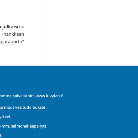
 julkaisu »
 -hankkeen
ppuraportti"
iomme palveluihin:
www.luvylab.fi
ja muut vesitutkimukset
ytteet
t (mm. salmonellaepäilyt)
t