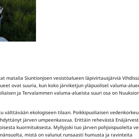
at matalia Siuntionjoen vesistöalueen läpivirtausjärviä Vihdiss
ueet ovat suuria, kun koko järviketjun yläpuoliset valuma-alue
liaisen ja Tervalammen valuma-alueista suuri osa on Nuuksio
tu välttävään ekologiseen tilaan. Poikkipuoliaisen vedenkorkeu
iihdyttänyt järven umpeenkasvua. Erittäin rehevästä Enäjärves
oisesta kuormituksesta. Myllyjoki tuo järven pohjoispuolelta ve
änsuolta, mistä on valunut runsaasti humusta ja ravinteita