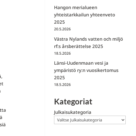
Hangon merialueen
yhteistarkkailun yhteenveto
2025
20.5.2026
Västra Nylands vatten och miljö
rf:s årsberättelse 2025
18.5.2026
Länsi-Uudenmaan vesi ja
ympäristö ry:n vuosikertomus
ä,
2025
et
18.5.2026
n
Kategoriat
tta
Julkaisukategoria
tä
siä