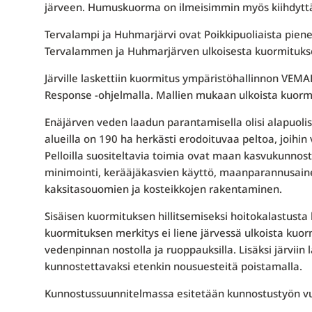
järveen. Humuskuorma on ilmeisimmin myös kiihdytt
Tervalampi ja Huhmarjärvi ovat Poikkipuoliaista pienem
Tervalammen ja Huhmarjärven ulkoisesta kuormituksesta
Järville laskettiin kuormitus ympäristöhallinnon VE
Response -ohjelmalla. Mallien mukaan ulkoista kuormi
Enäjärven veden laadun parantamisella olisi alapuolisill
alueilla on 190 ha herkästi erodoituvaa peltoa, joihin
Pelloilla suositeltavia toimia ovat maan kasvukunnost
minimointi, kerääjäkasvien käyttö, maanparannusain
kaksitasouomien ja kosteikkojen rakentaminen.
Sisäisen kuormituksen hillitsemiseksi hoitokalastusta 
kuormituksen merkitys ei liene järvessä ulkoista kuo
vedenpinnan nostolla ja ruoppauksilla. Lisäksi järviin 
kunnostettavaksi etenkin nousuesteitä poistamalla.
Kunnostussuunnitelmassa esitetään kunnostustyön vu