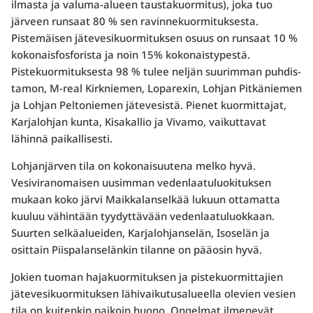
ilmasta ja valuma-alueen taustakuormitus), joka tuo
järveen runsaat 80 % sen ravinnekuormituksesta.
Pistemäisen jätevesikuormituksen osuus on runsaat 10 %
kokonaisfos­forista ja noin 15% kokonaistypestä.
Pistekuormituksesta 98 % tulee neljän suurimman puhdis­
tamon, M-real Kirkniemen, Loparexin, Lohjan Pitkäniemen
ja Lohjan Peltoniemen jätevesistä. Pienet kuormittajat,
Karjalohjan kunta, Kisakallio ja Vivamo, vaikuttavat
lähinnä paikallisesti.
Lohjanjärven tila on kokonaisuutena melko hyvä.
Vesiviranomaisen uusimman vedenlaatu­luokituksen
mukaan koko järvi Maikkalanselkää lukuun ottamatta
kuuluu vähintään tyydyttä­vään vedenlaatuluokkaan.
Suurten selkäalueiden, Karjalohjanselän, Isoselän ja
osittain Piispa­lanselänkin tilanne on pääosin hyvä.
Jokien tuoman hajakuormituksen ja pistekuormittajien
jätevesikuormituksen lähivaikutusalueel­la olevien vesien
tila on kuitenkin paikoin huono. Ongelmat ilmenevät