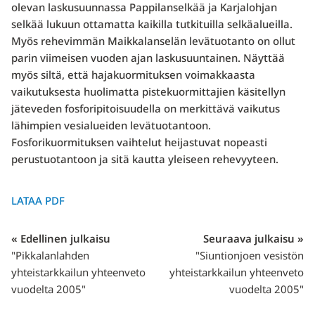
olevan laskusuunnassa Pappilanselkää ja Karjalohjan
selkää lukuun ottamatta kaikilla tutkituilla selkäalueilla.
Myös rehevimmän Maikkalanselän levätuotanto on ollut
parin viimeisen vuoden ajan laskusuuntainen. Näyttää
myös siltä, että hajakuormituksen voimakkaasta
vaikutuksesta huolimatta pistekuormittajien kä­sitellyn
jäteveden fosforipitoisuudella on merkittävä vaikutus
lähimpien vesialueiden levätuo­tantoon.
Fosforikuormituksen vaihtelut heijastuvat nopeasti
perustuotantoon ja sitä kautta ylei­seen rehevyyteen.
LATAA PDF
« Edellinen julkaisu
Seuraava julkaisu »
"Pikkalanlahden
"Siuntionjoen vesistön
yhteistarkkailun yhteenveto
yhteistarkkailun yhteenveto
vuodelta 2005"
vuodelta 2005"