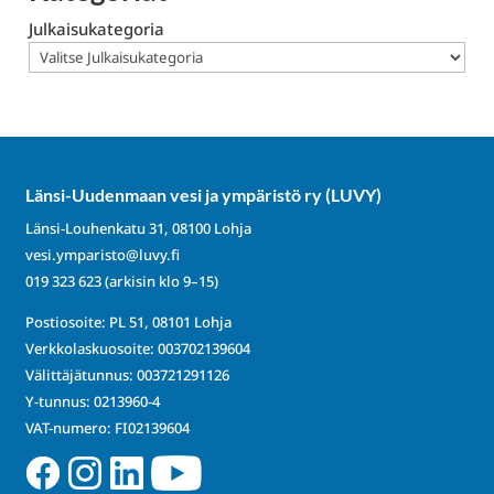
Julkaisukategoria
Länsi-Uudenmaan vesi ja ympäristö ry (LUVY)
Länsi-Louhenkatu 31, 08100 Lohja
vesi.ymparisto@luvy.fi
019 323 623
(arkisin klo 9–15)
Postiosoite: PL 51, 08101 Lohja
Verkkolaskuosoite: 003702139604
Välittäjätunnus: 003721291126
Y-tunnus: 0213960-4
VAT-numero: FI02139604