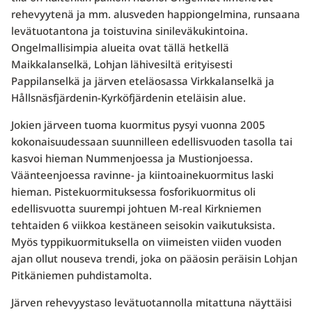
rehevyytenä ja mm. alus­veden happiongelmina, runsaana
levätuotantona ja toistuvina sinileväkukintoina.
Ongelmalli­simpia alueita ovat tällä hetkellä
Maikkalanselkä, Lohjan lähivesiltä erityisesti
Pappilanselkä ja järven eteläosassa Virkkalanselkä ja
Hållsnäsfjärdenin-Kyrköfjärdenin eteläisin alue.
Jokien järveen tuoma kuormitus pysyi vuonna 2005
kokonaisuudessaan suunnilleen edellisvuo­den tasolla tai
kasvoi hieman Nummenjoessa ja Mustionjoessa.
Väänteenjoessa ravinne- ja kiin­toainekuormitus laski
hieman. Pistekuormituksessa fosforikuormitus oli
edellisvuotta suurempi johtuen M-real Kirkniemen
tehtaiden 6 viikkoa kestäneen seisokin vaikutuksista.
Myös typpi­kuormituksella on viimeisten viiden vuoden
ajan ollut nouseva trendi, joka on pääosin peräisin Lohjan
Pitkäniemen puhdistamolta.
Järven rehevyystaso levätuotannolla mitattuna näyttäisi