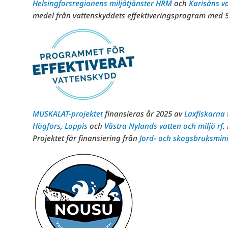
Helsingforsregionens miljötjänster HRM
och
Karisåns v
medel från vattenskyddets effektiveringsprogram med 5
MUSKALAT-projektet
finansieras år 2025 av
Laxfiskarna 
Högfors
,
Loppis
och
Västra Nylands vatten och miljö rf
.
Projektet får finansiering från
Jord- och skogsbruksmini