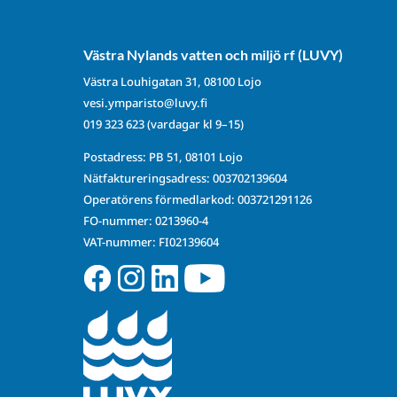
Västra Nylands vatten och miljö rf (LUVY)
Västra Louhigatan 31, 08100 Lojo
vesi.ymparisto@luvy.fi
019 323 623
(vardagar kl 9–15)
Postadress: PB 51, 08101 Lojo
Nätfaktureringsadress: 003702139604
Operatörens förmedlarkod: 003721291126
FO-nummer: 0213960-4
VAT-nummer: FI02139604