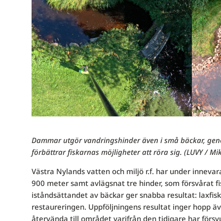
Dammar utgör vandringshinder även i små bäckar, genom
förbättrar fiskarnas möjligheter att röra sig. (LUVY / M
Västra Nylands vatten och miljö r.f. har under inneva
900 meter samt avlägsnat tre hinder, som försvårat fi
iståndsättandet av bäckar ger snabba resultat: laxfisk
restaureringen. Uppföljningens resultat inger hopp äv
återvända till området varifrån den tidigare har för