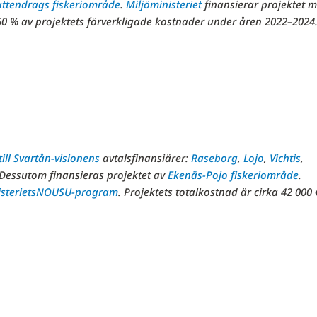
attendrags fiskeriområde
.
Miljöministeriet
finansierar projektet 
0 % av projektets förverkligade kostnader under åren 2022–2024
till Svartån-visionens
avtalsfinansiärer:
Raseborg
,
Lojo
,
Vichtis
,
 Dessutom finansieras projektet av
Ekenäs-Pojo fiskeriområde
.
steriets
NOUSU-program
. Projektets totalkostnad är cirka 42 000 