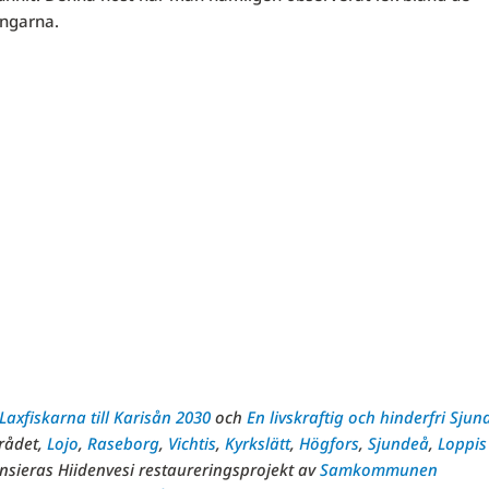
ingarna.
Laxfiskarna till Karisån 2030
och
En livskraftig och hinderfri Sjun
rådet,
Lojo
,
Raseborg
,
Vichtis
,
Kyrkslätt
,
Högfors
,
Sjundeå
,
Loppis
nsieras Hiidenvesi restaureringsprojekt av
Samkommunen