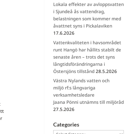
Lokala effekter av avloppsvatten
i Sjundeå ås vattendrag,
belastningen som kommer med
åvattnet syns i Pickalaviken
17.6.2026
Vattenkvaliteten i havsområdet
runt Hangö har hållits stabilt de
senaste åren – trots det syns
långtidsförändringarna i
Östersjöns tillstånd
28.5.2026
Västra Nylands vatten och
miljö rf:s långvariga
verksamhetsledare
Jaana Pönni utnämns till miljöråd
t
27.5.2026
tt
r
Categories
Categories