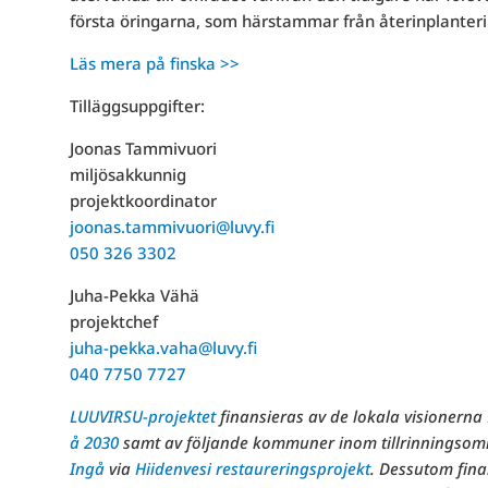
första öringarna, som härstammar från återinplanter
Läs mera på finska >>
Tilläggsuppgifter:
Joonas Tammivuori
miljösakkunnig
projektkoordinator
joonas.tammivuori@luvy.fi
050 326 3302
Juha-Pekka Vähä
projektchef
juha-pekka.vaha@luvy.fi
040 7750 7727
LUUVIRSU-projektet
finansieras av de lokala visionerna
å 2030
samt av följande kommuner inom tillrinningsom
Ingå
via
Hiidenvesi restaureringsprojekt
. Dessutom fina