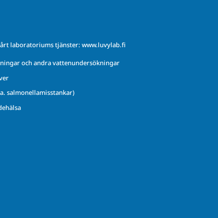
årt laboratoriums tjänster:
www.luvylab.fi
ningar och andra vattenundersökningar
ver
.a. salmonellamisstankar)
dehälsa