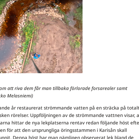
 att riva dem får man tillbaka förlorade forsarealer samt
ikko Melasniemi)
rande år restaurerat strömmande vatten på en sträcka på total
sken rörelser. Uppföljningen av de strömmande vattnen visar, a
arna hittar de nya lekplatserna rentav redan följande höst efte
en för att den ursprungliga öringsstammen i Karisån skall
svunnit. Denna höst har man nämligen observerat lek bland de