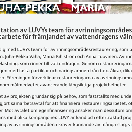
tation av LUVYs team för avrinningsområde
tarbete för främjandet av vattendragens vä
ig med LUVYs team för avrinningsområdesrestaurering, som bes
n, Juha-Pekka Vähä, Maria Kihlström och Anna Tuovinen. Avrin
elastning, som rinner till vattendragen. Genom restaureringarn
gen med fasta partiklar och näringsämnen från t.ex. åkrar, dik
n. Föreningen förverkligar restaureringarna av avrinningsomr
nom målmedvetet avancerande långsiktiga projekthelheter.
t av projekten grundar sig på behov, som fastställts med unde
jort samarbetsavtal för att finansiera restaureringsarbetet,
 Mot avtalet om egenfinansiering ansöker man dessutom om mo
ans med olika kompanjoner. LUVY är känd och eftertraktad pr
ing av avrinningsområdena kräver kunnande av många slag, vilke