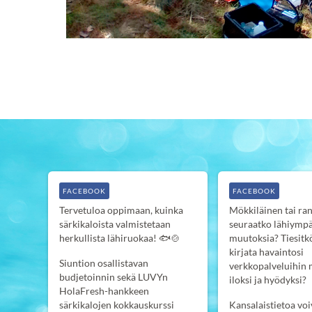
FACEBOOK
FACEBOOK
Tervetuloa oppimaan, kuinka
Mökkiläinen tai ran
särkikaloista valmistetaan
seuraatko lähiympä
herkullista lähiruokaa! 🐟🍲
muutoksia? Tiesitkö
kirjata havaintosi
Siuntion osallistavan
verkkopalveluihin
budjetoinnin sekä LUVYn
iloksi ja hyödyksi?
HolaFresh-hankkeen
särkikalojen kokkauskurssi
Kansalaistietoa voi