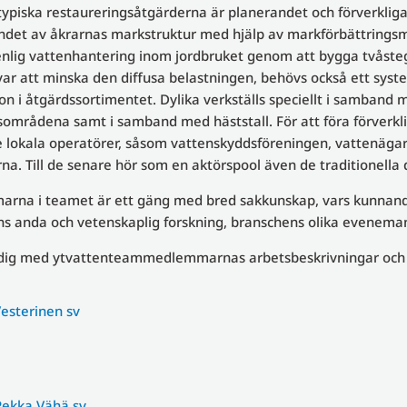
typiska restaureringsåtgärderna är planerandet och förverkl
ndet av åkrarnas markstruktur med hjälp av markförbättringsme
nlig vattenhantering inom jordbruket genom att bygga tvåsteg
var att minska den diffusa belastningen, behövs också ett syst
on i åtgärdssortimentet. Dylika verkställs speciellt i samband
områdena samt i samband med häststall. För att föra förverkl
 lokala operatörer, såsom vattenskyddsföreningen, vattenäga
a. Till de senare hör som en aktörspool även de traditionella
na i teamet är ett gäng med bred sakkunskap, vars kunnande y
s anda och vetenskaplig forskning, branschens olika evenemang
dig med ytvattenteammedlemmarnas arbetsbeskrivningar och
Vesterinen sv
Pekka Vähä sv