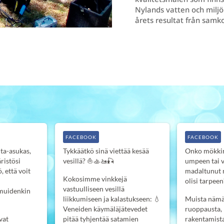
Nylands vatten och miljö
årets resultat från samk
FACEBOOK
FACEBOOK
ta-asukas,
Tykkäätkö sinä viettää kesää
Onko mökkir
ristösi
vesillä? ⛵️🚣‍🚤🎣
umpeen tai 
, että voit
madaltunut n
Kokosimme vinkkejä
olisi tarpeen
vastuulliseen vesillä
 muidenkin
liikkumiseen ja kalastukseen:
💧
Muista nämä,
Veneiden käymäläjätevedet
ruoppausta, 
vat
pitää tyhjentää satamien
rakentamist