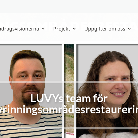
ndragsvisionerna
Projekt
Uppgifter om oss
LUVYs team för
vrinningsområdesrestaureri