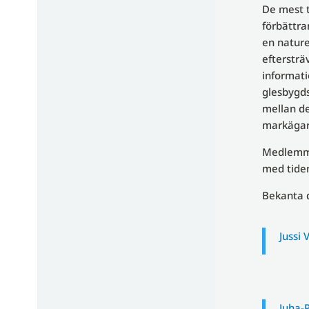
De mest 
förbättra
en nature
eftersträ
informati
glesbygds
mellan de
markägarn
Medlemmar
med tiden
Bekanta 
Jussi 
Juha-