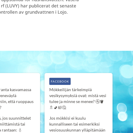
 rf (LUVY) har publicerat det senaste
ontrollen av grundvattnen i Lojo.
FACEBOOK
anta kasvamassa
Mökkeilijän tärkeimpiä
veneväylä
vesikysymyksiä ovat: mistä vesi
iin, että ruoppaus
tulee ja minne se menee? 🚰🪣
?
🚿🚽🛀🤔
 jos suunnittelet
Jos mökkisi ei kuulu
niittämistä tai
kunnalliseen tai esimerkiksi
a rantaan:
💧
vesiosuuskunnan ylläpitämään