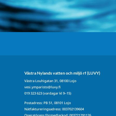
Västra Nylands vatten och miljö rf (LUVY)
Västra Louhigatan 31, 08100 Lojo
vesi.ymparisto@luvy.fi
019 323 623
(vardagar kl 9–15)
Postadress: PB 51, 08101 Lojo
Nätfaktureringsadress: 003702139604
Operatörens förmedlarkod: 003721291126