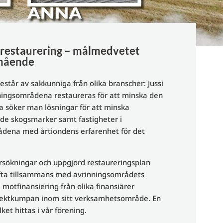
srestaurering – målmedvetet
lmående
tår av sakkunniga från olika branscher: Jussi
ningsområdena restaureras för att minska den
a söker man lösningar för att minska
ade skogsmarker samt fastigheter i
ådena med årtiondens erfarenhet för det
rsökningar och uppgjord restaureringsplan
 ofta tillsammans med avrinningsområdets
tfinansiering från olika finansiärer
ojektkumpan inom sitt verksamhetsområde. En
t hittas i vår förening.