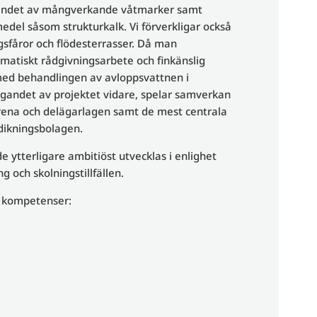
igandet av mångverkande våtmarker samt
del såsom strukturkalk. Vi förverkligar också
sfåror och flödesterrasser. Då man
ematiskt rådgivningsarbete och finkänslig
 med behandlingen av avloppsvattnen i
igandet av projektet vidare, spelar samverkan
rena och delägarlagen samt de mest centrala
 dikningsbolagen.
tterligare ambitiöst utvecklas i enlighet
 och skolningstillfällen.
 kompetenser: