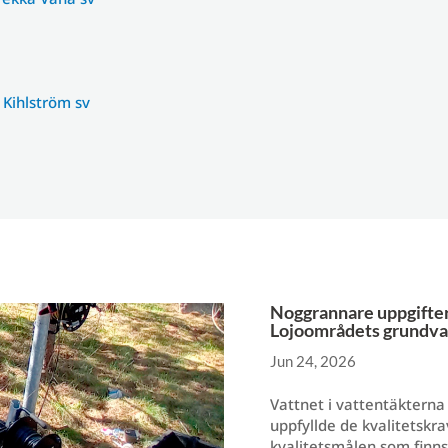
 Kihlström sv
Noggrannare uppgifter 
Lojoområdets grundva
Jun 24, 2026
Vattnet i vattentäkterna 
uppfyllde de kvalitetskrav
kvalitetsmålen som finns