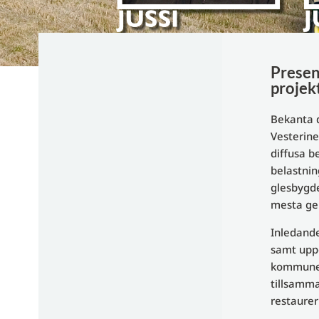
Presen
projek
Bekanta d
Vesterine
diffusa b
belastnin
glesbygde
mesta ge
Inledande
samt uppg
kommuner.
tillsamm
restaurer