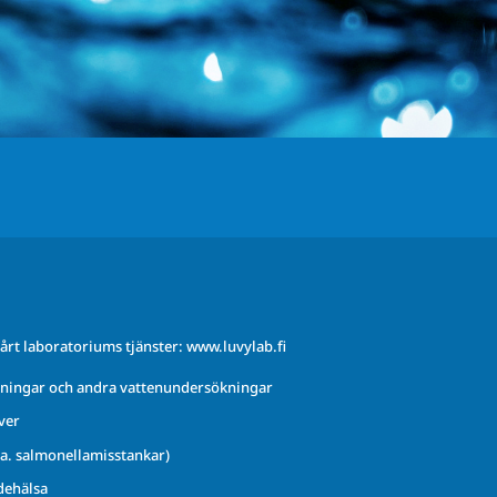
årt laboratoriums tjänster:
www.luvylab.fi
ningar och andra vattenundersökningar
ver
.a. salmonellamisstankar)
dehälsa