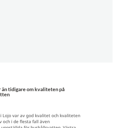
än tidigare om kvaliteten på
tten
i Lojo var av god kvalitet och kvaliteten
 och i de flesta fall även
 uppställda för hushållsvatten. Västra