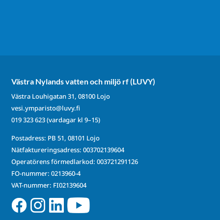
Västra Nylands vatten och miljö rf (LUVY)
Västra Louhigatan 31, 08100 Lojo
vesi.ymparisto@luvy.fi
019 323 623
(vardagar kl 9–15)
Postadress: PB 51, 08101 Lojo
Nätfaktureringsadress: 003702139604
Operatörens förmedlarkod: 003721291126
FO-nummer: 0213960-4
VAT-nummer: FI02139604