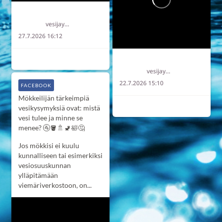
Länsi-Uudenmaan vesi ja ympäristö ry LUVY
vesijaymparisto
27.7.2026 16:12
2
0
0
Länsi-Uudenmaan vesi ja ympäristö ry LUVY
vesijaymparisto
22.7.2026 15:10
FACEBOOK
Mökkeilijän tärkeimpiä
2
0
0
vesikysymyksiä ovat: mistä
vesi tulee ja minne se
menee? 🚰🪣🚿🚽🛀🤔
Jos mökkisi ei kuulu
kunnalliseen tai esimerkiksi
vesiosuuskunnan
ylläpitämään
viemäriverkostoon, on...