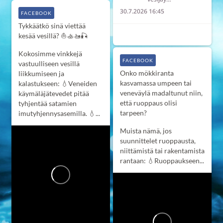
30.7.2026 16:45
FACEBOOK
Tykkäätkö sinä viettää
7
0
0
kesää vesillä? ⛵️🚣‍🚤🎣
Kokosimme vinkkejä
FACEBOOK
vastuulliseen vesillä
Onko mökkiranta
liikkumiseen ja
kasvamassa umpeen tai
kalastukseen:
💧Veneiden
veneväylä madaltunut niin,
käymäläjätevedet pitää
että ruoppaus olisi
tyhjentää satamien
tarpeen?
imutyhjennysasemilla.
💧...
Muista nämä, jos
suunnittelet ruoppausta,
niittämistä tai rakentamista
rantaan:
💧Ruoppaukseen...