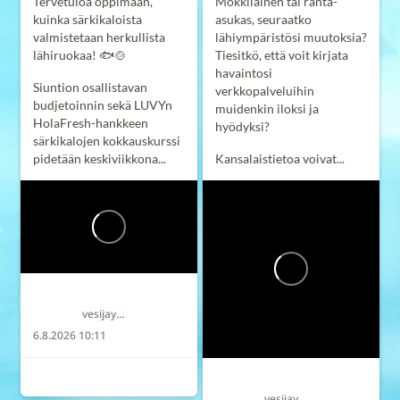
Tervetuloa oppimaan,
Mökkiläinen tai ranta-
kuinka särkikaloista
asukas, seuraatko
valmistetaan herkullista
lähiympäristösi muutoksia?
lähiruokaa! 🐟🍲
Tiesitkö, että voit kirjata
havaintosi
Siuntion osallistavan
verkkopalveluihin
budjetoinnin sekä LUVYn
muidenkin iloksi ja
HolaFresh-hankkeen
hyödyksi?
särkikalojen kokkauskurssi
pidetään keskiviikkona...
Kansalaistietoa voivat...
Länsi-Uudenmaan vesi ja ympäristö ry LUVY
vesijaymparisto
6.8.2026 10:11
6
2
0
Länsi-Uudenmaan vesi ja ympäristö ry LUVY
vesijaymparisto