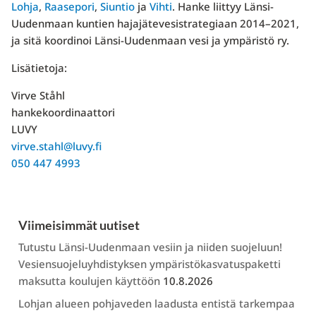
Lohja
,
Raasepori
,
Siuntio
ja
Vihti
. Hanke liittyy Länsi-
Uudenmaan kuntien hajajätevesistrategiaan 2014–2021,
ja sitä koordinoi Länsi-Uudenmaan vesi ja ympäristö ry.
Lisätietoja:
Virve Ståhl
hankekoordinaattori
LUVY
virve.stahl@luvy.fi
050 447 4993
Viimeisimmät uutiset
Tutustu Länsi-Uudenmaan vesiin ja niiden suojeluun!
Vesiensuojeluyhdistyksen ympäristökasvatuspaketti
maksutta koulujen käyttöön
10.8.2026
Lohjan alueen pohjaveden laadusta entistä tarkempaa