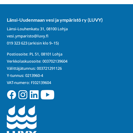
Länsi-Uudenmaan vesi ja ympäristö ry (LUVY)
Länsi-Louhenkatu 31, 08100 Lohja
vesi.ymparisto@luvy.fi
019 323 623
(arkisin klo 9–15)
Postiosoite: PL 51, 08101 Lohja
Verkkolaskuosoite: 003702139604
Välittäjätunnus: 003721291126
Y-tunnus: 0213960-4
VAT-numero: FI02139604