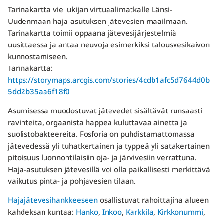
Tarinakartta vie lukijan virtuaalimatkalle Länsi-
Uudenmaan haja-asutuksen jätevesien maailmaan.
Tarinakartta toimii oppaana jätevesijärjestelmiä
uusittaessa ja antaa neuvoja esimerkiksi talousvesikaivon
kunnostamiseen.
Tarinakartta:
https://storymaps.arcgis.com/stories/4cdb1afc5d7644d0b
5dd2b35aa6f18f0
Asumisessa muodostuvat jätevedet sisältävät runsaasti
ravinteita, orgaanista happea kuluttavaa ainetta ja
suolistobakteereita. Fosforia on puhdistamattomassa
jätevedessä yli tuhatkertainen ja typpeä yli satakertainen
pitoisuus luonnontilaisiin oja- ja järvivesiin verrattuna.
Haja-asutuksen jätevesillä voi olla paikallisesti merkittävä
vaikutus pinta- ja pohjavesien tilaan.
Hajajätevesihankkeeseen
osallistuvat rahoittajina alueen
kahdeksan kuntaa:
Hanko
,
Inkoo
,
Karkkila
,
Kirkkonummi
,