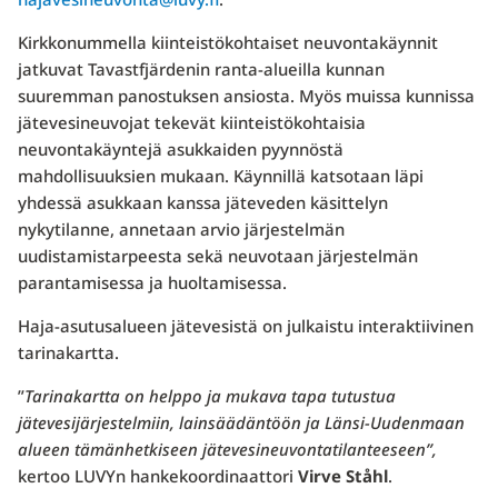
Kirkkonummella kiinteistökohtaiset neuvontakäynnit
jatkuvat Tavastfjärdenin ranta-alueilla kunnan
suuremman panostuksen ansiosta. Myös muissa kunnissa
jätevesineuvojat tekevät kiinteistökohtaisia
neuvontakäyntejä asukkaiden pyynnöstä
mahdollisuuksien mukaan. Käynnillä katsotaan läpi
yhdessä asukkaan kanssa jäteveden käsittelyn
nykytilanne, annetaan arvio järjestelmän
uudistamistarpeesta sekä neuvotaan järjestelmän
parantamisessa ja huoltamisessa.
Haja-asutusalueen jätevesistä on julkaistu interaktiivinen
tarinakartta.
”
Tarinakartta on helppo ja mukava tapa tutustua
jätevesijärjestelmiin, lainsäädäntöön ja Länsi-Uudenmaan
alueen tämänhetkiseen jätevesineuvontatilanteeseen”,
kertoo LUVYn hankekoordinaattori
Virve Ståhl
.