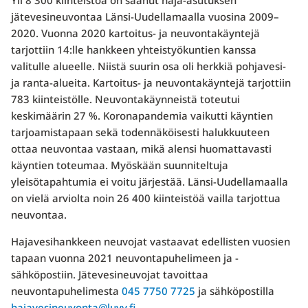
Yli 8 300 kiinteistöä on saanut haja-asutuksen
jätevesineuvontaa Länsi-Uudellamaalla vuosina 2009–
2020. Vuonna 2020 kartoitus- ja neuvontakäyntejä
tarjottiin 14:lle hankkeen yhteistyökuntien kanssa
valitulle alueelle. Niistä suurin osa oli herkkiä pohjavesi-
ja ranta-alueita. Kartoitus- ja neuvontakäyntejä tarjottiin
783 kiinteistölle. Neuvontakäynneistä toteutui
keskimäärin 27 %. Koronapandemia vaikutti käyntien
tarjoamistapaan sekä todennäköisesti halukkuuteen
ottaa neuvontaa vastaan, mikä alensi huomattavasti
käyntien toteumaa. Myöskään suunniteltuja
yleisötapahtumia ei voitu järjestää. Länsi-Uudellamaalla
on vielä arviolta noin 26 400 kiinteistöä vailla tarjottua
neuvontaa.
Hajavesihankkeen neuvojat vastaavat edellisten vuosien
tapaan vuonna 2021 neuvontapuhelimeen ja -
sähköpostiin. Jätevesineuvojat tavoittaa
neuvontapuhelimesta
045 7750 7725
ja sähköpostilla
hajavesineuvonta@luvy.fi
.