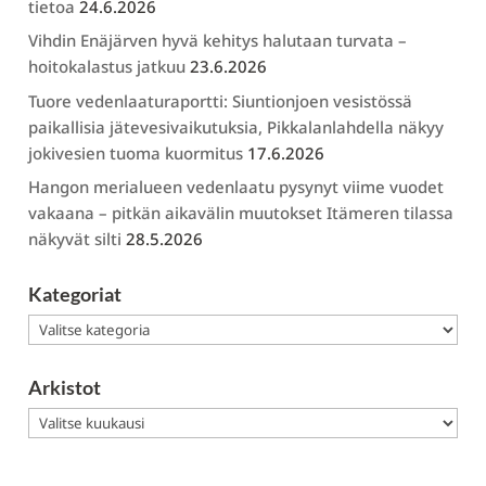
tietoa
24.6.2026
Vihdin Enäjärven hyvä kehitys halutaan turvata –
hoitokalastus jatkuu
23.6.2026
Tuore vedenlaaturaportti: Siuntionjoen vesistössä
paikallisia jätevesivaikutuksia, Pikkalanlahdella näkyy
jokivesien tuoma kuormitus
17.6.2026
Hangon merialueen vedenlaatu pysynyt viime vuodet
vakaana – pitkän aikavälin muutokset Itämeren tilassa
näkyvät silti
28.5.2026
Kategoriat
Kategoriat
Arkistot
Arkistot