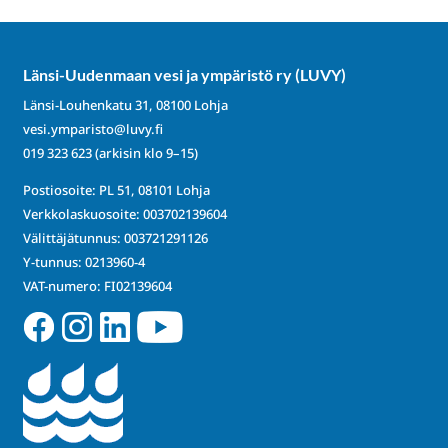
Länsi-Uudenmaan vesi ja ympäristö ry (LUVY)
Länsi-Louhenkatu 31, 08100 Lohja
vesi.ymparisto@luvy.fi
019 323 623
(arkisin klo 9–15)
Postiosoite: PL 51, 08101 Lohja
Verkkolaskuosoite: 003702139604
Välittäjätunnus: 003721291126
Y-tunnus: 0213960-4
VAT-numero: FI02139604