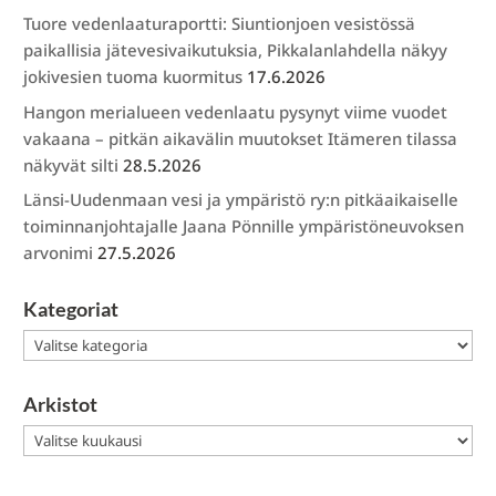
Tuore vedenlaaturaportti: Siuntionjoen vesistössä
paikallisia jätevesivaikutuksia, Pikkalanlahdella näkyy
jokivesien tuoma kuormitus
17.6.2026
Hangon merialueen vedenlaatu pysynyt viime vuodet
vakaana – pitkän aikavälin muutokset Itämeren tilassa
näkyvät silti
28.5.2026
Länsi-Uudenmaan vesi ja ympäristö ry:n pitkäaikaiselle
toiminnanjohtajalle Jaana Pönnille ympäristöneuvoksen
arvonimi
27.5.2026
Kategoriat
Kategoriat
Arkistot
Arkistot