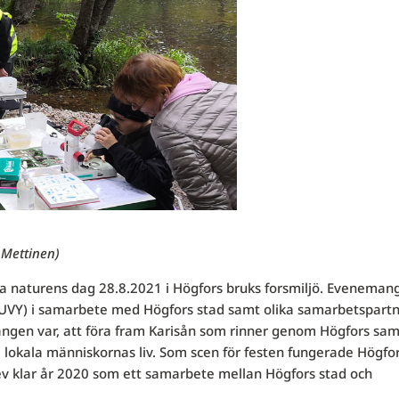
 Mettinen)
ka naturens dag 28.8.2021 i Högfors bruks forsmiljö. Eveneman
(LUVY) i samarbete med Högfors stad samt olika samarbetspartn
ngen var, att föra fram Karisån som rinner genom Högfors sam
okala människornas liv. Som scen för festen fungerade Högfo
blev klar år 2020 som ett samarbete mellan Högfors stad och