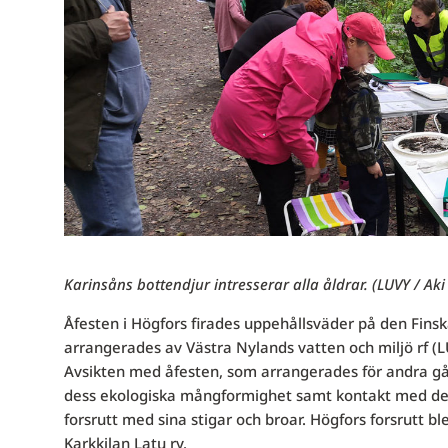
Karinsåns bottendjur intresserar alla åldrar.
(LUVY / Aki
Åfesten i Högfors firades uppehållsväder på den Fins
arrangerades av Västra Nylands vatten och miljö rf 
Avsikten med åfesten, som arrangerades för andra gå
dess ekologiska mångformighet samt kontakt med de l
forsrutt med sina stigar och broar. Högfors forsrutt 
Karkkilan Latu ry.