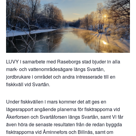
LUVY i samarbete med Raseborgs stad bjuder in alla
mark- och vattenområdesägare längs Svartån,
jordbrukare i området och andra intresserade till en
fiskkväll vid Svartån.
Under fiskkvällen i mars kommer det att ges en
lägesrapport angående
planerna för
fisktrapporna vid
Åk
er
forsen
och
Svartå
forsen
längs
Svartån
,
samt
Vi får
även höra
de senaste resultaten från
de redan byggda
fisktrapporna vid Åminnefors och Billnäs
,
samt om