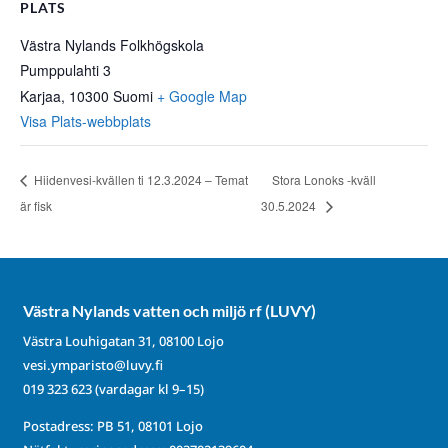
PLATS
Västra Nylands Folkhögskola
Pumppulahti 3
Karjaa
,
10300
Suomi
+ Google Map
Visa Plats-webbplats
Hiidenvesi-kvällen ti 12.3.2024 – Temat
Stora Lonoks -kväll
är fisk
30.5.2024
Västra Nylands vatten och miljö rf (LUVY)
Västra Louhigatan 31, 08100 Lojo
vesi.ymparisto@luvy.fi
019 323 623
(vardagar kl 9–15)
Postadress: PB 51, 08101 Lojo