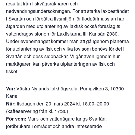
resultat från fiskvägsräknaren och
nedvandringsundersökningen.
För att stärka laxbeståndet
i
Svartån
och förbättra livsmiljön för flodpärlmusslan har
åtgärden med utplantering av laxfisk också föreslagits i
vatten
dragsvisionen
för Laxfiskar
na
till
Karis
ån
2030
.
Under evenemanget kommer man att gå igenom planerna
för
utplantering av fisk och vilka lov som behövs för det i
Svartån och dess sido
bäckar
. Vi går även igenom hur
markägaren kan påverka utplanteringen av
fisk
och
fisket
.
Var:
Västra Nylands folkhögskola, Pumpviken 3, 10300
Karis
När:
tisdagen den 20 mars 2024 kl. 18:00–20:00
(kaffeservering från kl. 17:30)
För vem:
Mark- och vattenägare längs Svartån,
jordbrukare i området och andra intresserade