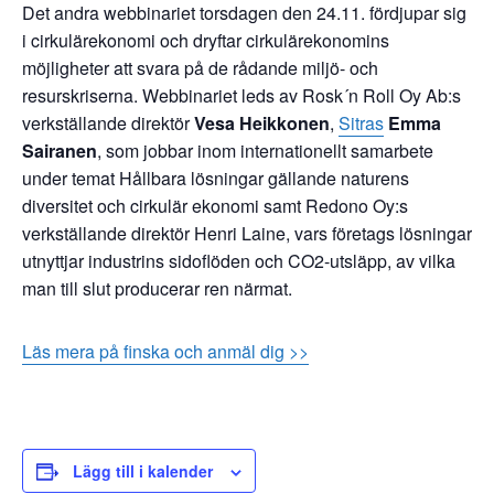
Det andra webbinariet torsdagen den 24.11. fördjupar sig
i cirkulärekonomi och dryftar cirkulärekonomins
möjligheter att svara på de rådande miljö- och
resurskriserna. Webbinariet leds av Rosk´n Roll Oy Ab:s
verkställande direktör
Vesa Heikkonen
,
Sitras
Emma
Sairanen
, som jobbar inom internationellt samarbete
under temat Hållbara lösningar gällande naturens
diversitet och cirkulär ekonomi samt Redono Oy:s
verkställande direktör Henri Laine, vars företags lösningar
utnyttjar industrins sidoflöden och CO2-utsläpp, av vilka
man till slut producerar ren närmat.
Läs mera på finska och anmäl dig >>
Lägg till i kalender