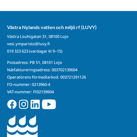
Västra Nylands vatten och miljö rf (LUVY)
Västra Louhigatan 31, 08100 Lojo
vesi.ymparisto@luvy.fi
019 323 623
(vardagar kl 9–15)
Postadress: PB 51, 08101 Lojo
Nätfaktureringsadress: 003702139604
Operatörens förmedlarkod: 003721291126
FO-nummer: 0213960-4
VAT-nummer: FI02139604