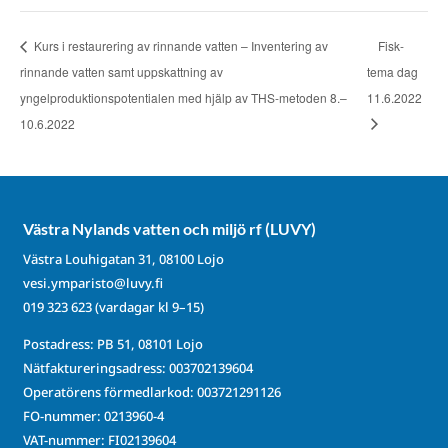
Kurs i restaurering av rinnande vatten – Inventering av
Fisk-
rinnande vatten samt uppskattning av
tema dag
yngelproduktionspotentialen med hjälp av THS-metoden 8.–
11.6.2022
10.6.2022
Västra Nylands vatten och miljö rf (LUVY)
Västra Louhigatan 31, 08100 Lojo
vesi.ymparisto@luvy.fi
019 323 623
(vardagar kl 9–15)
Postadress: PB 51, 08101 Lojo
Nätfaktureringsadress: 003702139604
Operatörens förmedlarkod: 003721291126
FO-nummer: 0213960-4
VAT-nummer: FI02139604