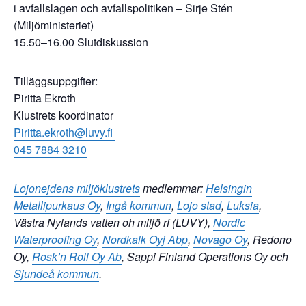
i avfallslagen och avfallspolitiken – Sirje Stén
(Miljöministeriet)
15.50–16.00 Slutdiskussion
Tilläggsuppgifter:
Piritta Ekroth
Klustrets koordinator
Piritta.ekroth@luvy.fi
045 7884 3210
Lojonejdens miljöklustrets
medlemmar:
Helsingin
Metallipurkaus Oy
,
Ingå kommun
,
Lojo stad
,
Luksia
,
Västra Nylands vatten oh miljö rf (LUVY),
Nordic
Waterproofing Oy
,
Nordkalk Oyj Abp
,
Novago Oy
, Redono
Oy,
Rosk’n Roll Oy Ab
, Sappi Finland Operations Oy och
Sjundeå kommun
.