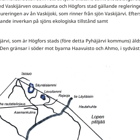
med Vaskijärven osuuskunta och Högfors stad gällande reglering
reringen av ån Vaskijoki, som rinner från sjön Vaskijärvi. Efte
dande inverkan på sjöns ekologiska tillstånd samt
järvi, som är Högfors stads (före detta Pyhäjärvi kommuns) äld
i. Den gränsar i söder mot byarna Haavuisto och Ahmo, i sydväst