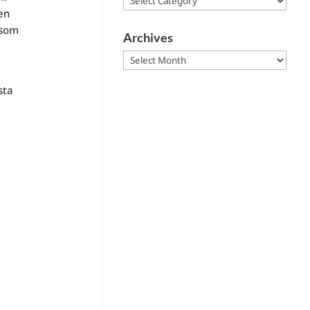
en
rsom
Archives
Archives
sta