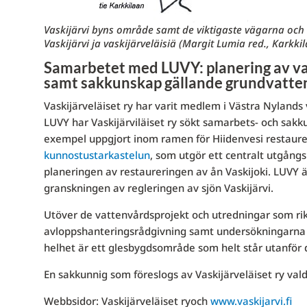
Vaskijärvi byns område samt de viktigaste vägarna och v
Vaskijärvi ja vaskijärveläisiä (Margit Lumia red., Karkkil
Samarbetet med LUVY: planering av va
samt sakkunskap gällande grundvatte
Vaskijärveläiset ry har varit medlem i Västra Nyland
LUVY har Vaskijärviläiset ry sökt samarbets- och sakk
exempel uppgjort inom ramen för Hiidenvesi restaure
kunnostustarkastelun
, som utgör ett centralt utgångs
planeringen av restaureringen av ån Vaskijoki. LUVY
granskningen av regleringen av sjön Vaskijärvi.
Utöver de vattenvårdsprojekt och utredningar som rikta
avloppshanteringsrådgivning samt undersökningarna av
helhet är ett glesbygdsområde som helt står utanför
En sakkunnig som föreslogs av Vaskijärveläiset ry val
Webbsidor: Vaskijärveläiset ryoch
www.vaskijarvi.fi