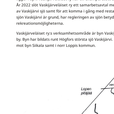
År 2022 slöt Vaskijärveläiset ry ett samarbetsavtal 
av Vaskijärvi sjö samt för att komma i gång med restau
sjön Vaskijärvi är grund, har regleringen av sjön bety
rekreationsmöjligheterna.
Vaskijärveläiset ry:s verksamhetsområde är byn Vaski
by. Byn har bildats runt Högfors största sjö Vaskijärv
mot byn Siikala samt i norr Loppis kommun.