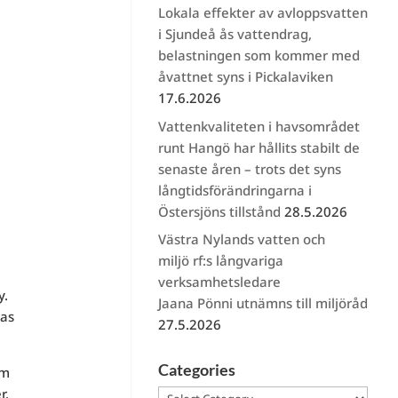
Lokala effekter av avloppsvatten
i Sjundeå ås vattendrag,
belastningen som kommer med
åvattnet syns i Pickalaviken
17.6.2026
Vattenkvaliteten i havsområdet
runt Hangö har hållits stabilt de
senaste åren – trots det syns
långtidsförändringarna i
Östersjöns tillstånd
28.5.2026
Västra Nylands vatten och
miljö rf:s långvariga
verksamhetsledare
y.
Jaana Pönni utnämns till miljöråd
nas
27.5.2026
Categories
om
r.
Categories