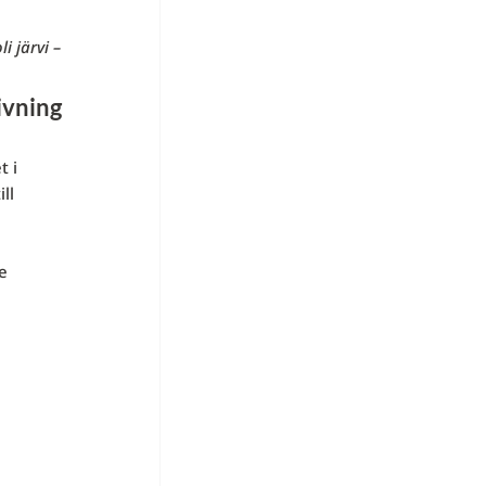
i järvi –
ivning
t i
ll
e