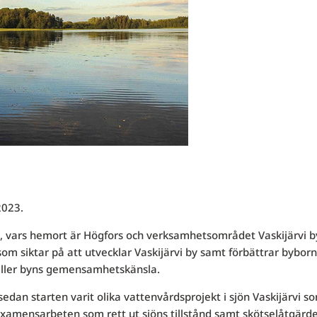
2023.
g, vars hemort är Högfors och verksamhetsområdet Vaskijärvi b
m siktar på att utvecklar Vaskijärvi by samt förbättrar bybor
ller byns gemensamhetskänsla.
edan starten varit olika vattenvårdsprojekt i sjön Vaskijärvi s
t examensarbeten som rett ut sjöns tillstånd samt skötselåtgärde