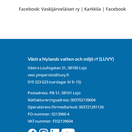
Facebook: Vaskijärveläiset ry | Karkkila | Facebook
Västra Nylands vatten och miljö rf (LUVY)
Västra Louhigatan 31, 08100 Lojo
vesi.ymparisto@luvy.fi
019 323 623
(vardagar kl 9–15)
Postadress: PB 51, 08101 Lojo
Nätfaktureringsadress: 003702139604
Operatörens förmedlarkod: 003721291126
FO-nummer: 0213960-4
VAT-nummer: FI02139604