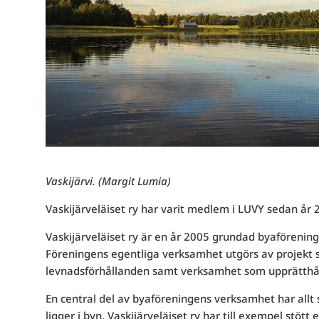
Vaskijärvi. (Margit Lumia)
Vaskijärveläiset ry har varit medlem i LUVY sedan år 
Vaskijärveläiset ry är en år 2005 grundad byaförenin
Föreningens egentliga verksamhet utgörs av projekt so
levnadsförhållanden samt verksamhet som upprätthå
En central del av byaföreningens verksamhet har allt s
ligger i byn. Vaskijärveläiset ry har till exempel stöt