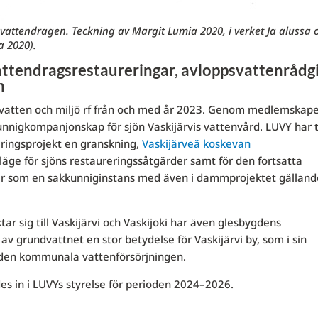
attendragen. Teckning av Margit Lumia 2020, i verket Ja alussa ol
a 2020).
ttendragsrestaureringar, avloppsvattenrådg
n
s vatten och miljö rf från och med år 2023. Genom medlemskape
unnigkompanjonskap för sjön Vaskijärvis vattenvård. LUVY har ti
ringsprojekt en granskning,
Vaskijärveä koskevan
läge för sjöns restaureringssåtgärder samt för den fortsatta
 är som en sakkunniginstans med även i dammprojektet gälland
r sig till Vaskijärvi och Vaskijoki har även glesbygdens
 grundvattnet en stor betydelse för Vaskijärvi by, som i sin
 den kommunala vattenförsörjningen.
des in i LUVYs styrelse för perioden 2024–2026.