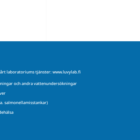
årt laboratoriums tjänster:
www.luvylab.fi
ningar och andra vattenundersökningar
ver
.a. salmonellamisstankar)
dehälsa