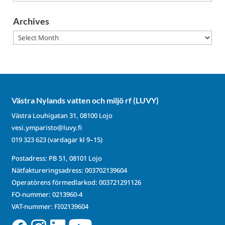
Archives
Archives
Västra Nylands vatten och miljö rf (LUVY)
Västra Louhigatan 31, 08100 Lojo
vesi.ymparisto@luvy.fi
019 323 623
(vardagar kl 9–15)
Postadress: PB 51, 08101 Lojo
Nätfaktureringsadress: 003702139604
Operatörens förmedlarkod: 003721291126
FO-nummer: 0213960-4
VAT-nummer: FI02139604