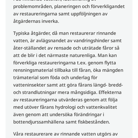
problemområden, planeringen och förverkligandet
av restaureringarna samt uppföljningen av
åtgärdernas inverka.
Typiska åtgärder, då man restaurerar rinnande
vatten, är avlägsnandet av vandringshinder samt
åter-ställandet av rensade och uträtade fåror så
att de blir i det närmaste naturenliga. Man kan
förverkliga restaureringarna t.ex. genom flytta
rensningsmaterial tillbaka till fåran, öka mängden
trämaterial som föda och underlag för
vatteninsekter samt att göra fårans längd- bredd-
och strandlutningar mera mångsidiga. Effekterna
av restaureringarna utvärderas genom att följa
med utöver fårans hydrologi och vattenkvalitet
även genom att undersöka förändringar i
bottendjurssamhällena samt fiskbestånden.
Våra restaurerare av rinnande vatten utgörs av