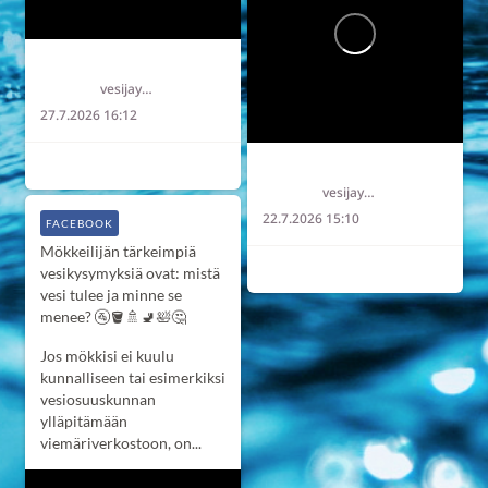
Länsi-Uudenmaan vesi ja ympäristö ry LUVY
vesijaymparisto
27.7.2026 16:12
2
0
0
Länsi-Uudenmaan vesi ja ympäristö ry LUVY
vesijaymparisto
22.7.2026 15:10
FACEBOOK
Mökkeilijän tärkeimpiä
2
0
0
vesikysymyksiä ovat: mistä
vesi tulee ja minne se
menee? 🚰🪣🚿🚽🛀🤔
Jos mökkisi ei kuulu
kunnalliseen tai esimerkiksi
vesiosuuskunnan
ylläpitämään
viemäriverkostoon, on...