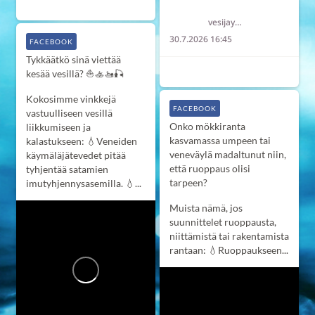
6
2
0
Länsi-Uudenmaan vesi ja ympäristö ry LUVY
vesijaymparisto
30.7.2026 16:45
FACEBOOK
Tykkäätkö sinä viettää
7
0
0
kesää vesillä? ⛵️🚣‍🚤🎣
Kokosimme vinkkejä
FACEBOOK
vastuulliseen vesillä
Onko mökkiranta
liikkumiseen ja
kasvamassa umpeen tai
kalastukseen:
💧Veneiden
veneväylä madaltunut niin,
käymäläjätevedet pitää
että ruoppaus olisi
tyhjentää satamien
tarpeen?
imutyhjennysasemilla.
💧...
Muista nämä, jos
suunnittelet ruoppausta,
niittämistä tai rakentamista
rantaan:
💧Ruoppaukseen...