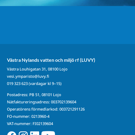
Västra Nylands vatten och miljö rf (LUVY)
Västra Louhigatan 31, 08100 Lojo
vesi.ymparisto@luvy.fi
019 323 623
(vardagar kl 9–15)
Postadress: PB 51, 08101 Lojo
Nätfaktureringsadress: 003702139604
Operatörens förmedlarkod: 003721291126
FO-nummer: 0213960-4
VAT-nummer: FI02139604