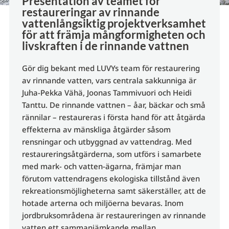
Presentation av teamet för
restaureringar av rinnande
vattenlångsiktig projektverksamhet
för att främja mångformigheten och
livskraften i de rinnande vattnen
Gör dig bekant med LUVYs team för restaurering
av rinnande vatten, vars centrala sakkunniga är
Juha-Pekka Vähä, Joonas Tammivuori och Heidi
Tanttu. De rinnande vattnen – åar, bäckar och små
rännilar – restaureras i första hand för att åtgärda
effekterna av mänskliga åtgärder såsom
rensningar och utbyggnad av vattendrag. Med
restaureringsåtgärderna, som utförs i samarbete
med mark- och vatten-ägarna, främjar man
förutom vattendragens ekologiska tillstånd även
rekreationsmöjligheterna samt säkerställer, att de
hotade arterna och miljöerna bevaras. Inom
jordbruksområdena är restaureringen av rinnande
vatten ett sammanjämkande mellan