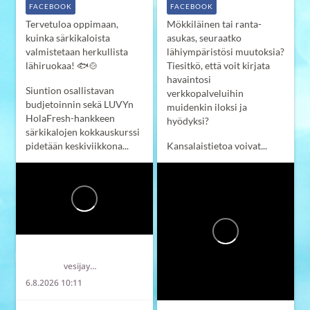
FACEBOOK
FACEBOOK
Tervetuloa oppimaan,
Mökkiläinen tai ranta-
kuinka särkikaloista
asukas, seuraatko
valmistetaan herkullista
lähiympäristösi muutoksia?
lähiruokaa! 🐟🍲
Tiesitkö, että voit kirjata
havaintosi
Siuntion osallistavan
verkkopalveluihin
budjetoinnin sekä LUVYn
muidenkin iloksi ja
HolaFresh-hankkeen
hyödyksi?
särkikalojen kokkauskurssi
pidetään keskiviikkona...
Kansalaistietoa voivat...
Länsi-Uudenmaan vesi ja ympäristö ry LUVY
vesijaymparisto
6.8.2026 10:11