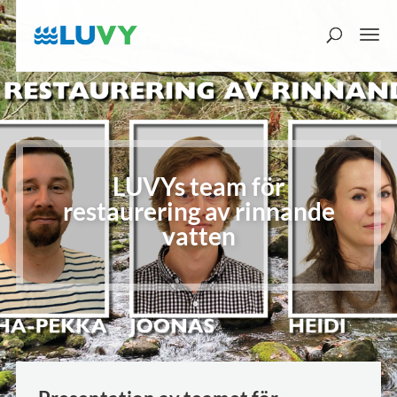
LUVYs team för
restaurering av rinnande
vatten