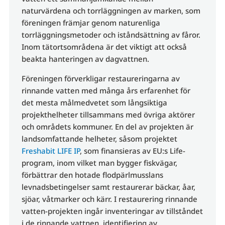
naturvärdena och torrläggningen av marken, som
föreningen främjar genom naturenliga
torrläggningsmetoder och iståndsättning av fåror.
Inom tätortsområdena är det viktigt att också
beakta hanteringen av dagvattnen.
Föreningen förverkligar restaureringarna av
rinnande vatten med många års erfarenhet för
det mesta målmedvetet som långsiktiga
projekthelheter tillsammans med övriga aktörer
och områdets kommuner. En del av projekten är
landsomfattande helheter, såsom projektet
Freshabit LIFE IP
, som finansieras av EU:s Life-
program, inom vilket man bygger fiskvägar,
förbättrar den hotade flodpärlmusslans
levnadsbetingelser samt restaurerar bäckar, åar,
sjöar, våtmarker och kärr. I restaurering rinnande
vatten-projekten ingår inventeringar av tillståndet
i de rinnande vattnen, identifiering av